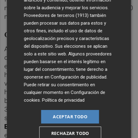
millones (+22%) y un beneficio neto de 2.370
sobre la audiencia y mejorar los servicios.
Proveedores de terceros (1913)
también
millones de euros.
pueden procesar sus datos para estos y
otros fines, incluido el uso de datos de
Casi 1.400 millones en dividendos
geolocalización precisos y características
del dispositivo. Sus elecciones se aplican
Además, estos vehículos habían repartido
solo a este sitio web. Algunos proveedores
desde su nacimiento 1.394 millones de
pueden basarse en el interés legítimo en
euros en dividendos entre sus accionistas y
lugar del consentimiento; tiene derecho a
han ampliado capital en 48 ocasiones por
oponerse en
Configuración de publicidad
.
valor 8.395 millones de euros. Sus títulos se
Puede retirar su consentimiento en
habían intercambiado en las plataformas
cualquier momento en
Configuración de
bursátiles españolas por un importe total de
cookies
.
Política de privacidad
34.662 millones de euros. Hoy, el peso del
ACEPTAR TODO
subsector socimi en el
Índice General de la
Bolsa de Madrid
cuadriplica al de las
RECHAZAR TODO
empresas inmobiliarias no adscritas a este