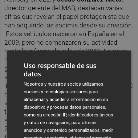
director gerente del MAB, destacan varias
cifras que revelan el papel protagonista que
han adquirido las socimis desde su creación.
Estos vehículos nacieron en España en el
2009, pero no comenzaron su actividad
hasta la reforma de la ley de 2012. En poco
más de seis años, los mercados españoles
Uso responsable de sus
gestionados por
BME
han acogido 72
datos
socimis, con un volumen de inversión
Nosotros y nuestros socios utilizamos
inmobiliaria total actual cercano a los 50.000
cookies y tecnologías similares para
millones de euros y una capitalización
almacenar y acceder a información en su
superior a los 22.300 millones de euros. En
dispositivo y procesar datos personales,
términos de negocio, el conjunto de las
como su dirección IP, identificadores únicos
socimis generó a lo largo de 2018 más de
y datos de navegación, para ofrecer
2.100 millones de euros en rentas (+25%
anuncios y contenido personalizados, medir
frente al año anterior), un Ebitda de 1.500
anuncios y contenido, obtener información