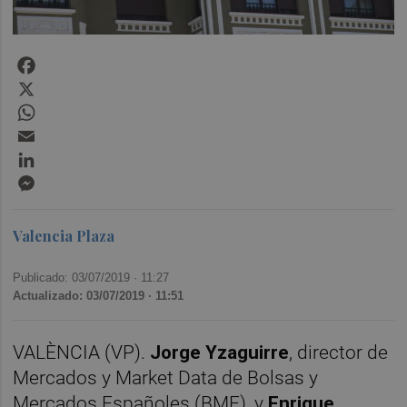
Facebook
X
WhatsApp
Email
LinkedIn
Messenger
Valencia Plaza
Publicado: 03/07/2019 ·
11:27
Actualizado: 03/07/2019 · 11:51
VALÈNCIA (VP).
Jorge Yzaguirre
, director de
Mercados y Market Data de Bolsas y
Mercados Españoles (BME), y
Enrique