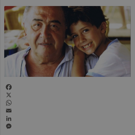
Facebook
X
WhatsApp
Email
LinkedIn
Messenger