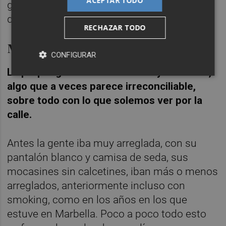
ACEPTAR TODO
gusta disfrutar de una vida hedonista,
disfrutando de la gastronomía local.
RECHAZAR TODO
Moda y verano
CONFIGURAR
Le propongo hablar de la moda y el verano,
algo que a veces parece irreconciliable,
sobre todo con lo que solemos ver por la
calle.
Antes la gente iba muy arreglada, con su
pantalón blanco y camisa de seda, sus
mocasines sin calcetines, iban más o menos
arreglados, anteriormente incluso con
smoking, como en los años en los que
estuve en Marbella. Poco a poco todo esto