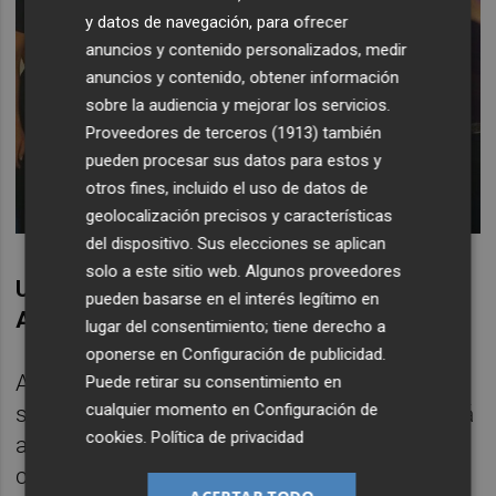
y datos de navegación, para ofrecer
anuncios y contenido personalizados, medir
anuncios y contenido, obtener información
sobre la audiencia y mejorar los servicios.
Proveedores de terceros (1913)
también
pueden procesar sus datos para estos y
otros fines, incluido el uso de datos de
geolocalización precisos y características
del dispositivo. Sus elecciones se aplican
solo a este sitio web. Algunos proveedores
Un día cualquiera de tus vacaciones en
pueden basarse en el interés legítimo en
Altea, ¿cómo es?
lugar del consentimiento; tiene derecho a
oponerse en
Configuración de publicidad
.
A primera hora de la mañana ando; también
Puede retirar su consentimiento en
cualquier momento en
Configuración de
suelo nadar hasta una pequeña isla que está
cookies
.
Política de privacidad
a 480 m; porque cuando hice la mili fui
campeón de España de natación libre. Me