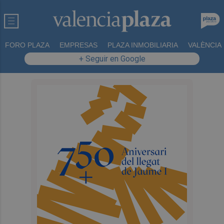
FORO PLAZA
EMPRESAS
PLAZA INMOBILIARIA
VALÈNCIA
+ Seguir en Google