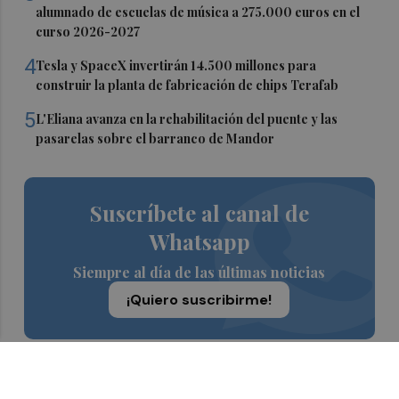
alumnado de escuelas de música a 275.000 euros en el
curso 2026-2027
4
Tesla y SpaceX invertirán 14.500 millones para
construir la planta de fabricación de chips Terafab
5
L'Eliana avanza en la rehabilitación del puente y las
pasarelas sobre el barranco de Mandor
Suscríbete al canal de
Whatsapp
Siempre al día de las últimas noticias
¡Quiero suscribirme!