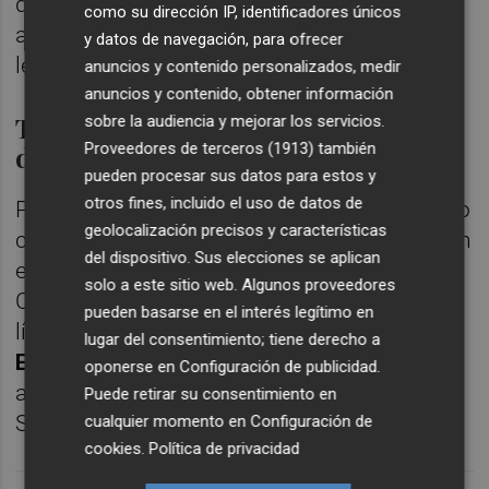
que 108.000 viviendas serían susceptibles a
como su dirección IP, identificadores únicos
acogerse a los procedimientos que prevé la
y datos de navegación, para ofrecer
ley para Minimizar Impactos.
anuncios y contenido personalizados, medir
anuncios y contenido, obtener información
Tercer ilicitano en el organigrama
sobre la audiencia y mejorar los servicios.
Proveedores de terceros (1913)
también
del Consell
pueden procesar sus datos para estos y
otros fines, incluido el uso de datos de
Por último, cabe resaltar que si bien Elche no
geolocalización precisos y características
cuenta con ningún representante máximo en
del dispositivo. Sus elecciones se aplican
el Consell, con el nombramiento de Gambín
solo a este sitio web. Algunos proveedores
Candel son ya tres los cargos de segunda
pueden basarse en el interés legítimo en
línea de la Generalitat.
Daniel McEvoy
y
lugar del consentimiento; tiene derecho a
Emilio Argüeso
son secretarios
oponerse en
Configuración de publicidad
.
autonómicos de Educación y Sistema
Puede retirar su consentimiento en
Sociosanitario, respectivamente.
cualquier momento en
Configuración de
cookies
.
Política de privacidad