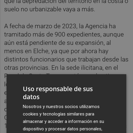
que la depredación del territorio en la costa o
suelo no urbanizable vaya a más.
A fecha de marzo de 2023, la Agencia ha
tramitado más de 900 expedientes, aunque
aún está pendiente de su expansión, al
menos en Elche, ya que por ahora hay
distintos funcionarios que trabajan desde las
otras provincias. En la sede ilicitana, en el
Raval de Santa Teresa, están en el antiguo
local de la ONCE en la zona del Salvador, con
Uso responsable de sus
el objetivo, al menos a medio plazo, de
datos
adquirir algún inmueble en propiedad en la
Nosotros y nuestros socios utilizamos
ciudad. Actualmente, en el conjunto de la
cookies y tecnologías similares para
Comunitat Valenciana existen alrededor de
almacenar y acceder a información en su
128.000 viviendas posteriores a 1976, de las
dispositivo y procesar datos personales,