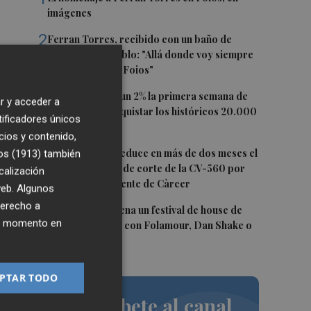
imágenes
2
Ferran Torres, recibido con un baño de
masas en su pueblo: "Allá donde voy siempre
digo que soy de Foios"
3
El Ibex 35 sube un 2% la primera semana de
r y acceder a
agosto tras conquistar los históricos 20.000
tificadores únicos
puntos
cios y contenido,
4
La Diputación reduce en más de dos meses el
os (1913)
también
tiempo previsto de corte de la CV-560 por
calización
las obras del puente de Càrcer
 web. Algunos
derecho a
5
Roig Arena estrena un festival de house de
ier momento en
más de 10 horas con Folamour, Dan Shake o
The Basement
PTAR TODO
Suscríbete al canal