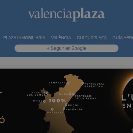
PLAZA INMOBILIARIA
VALÈNCIA
CULTURPLAZA
GUÍA HED
+ Seguir en Google