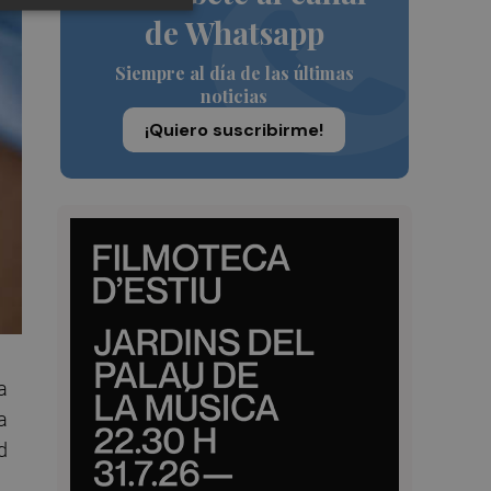
de Whatsapp
Siempre al día de las últimas
noticias
¡Quiero suscribirme!
a
a
d