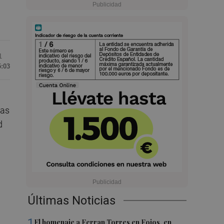
1
5:03
las
d
n
Últimas Noticias
1
El homenaje a Ferran Torres en Foios, en