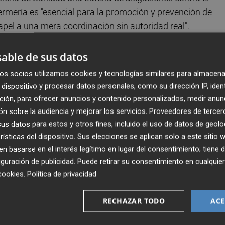
ermería es "esencial para la promoción y prevención de
apel a una mera coordinación sin autoridad real".
"en lugar de reconocer el desarrollo profesional de los
able de sus datos
avorece solo al personal médico" y mantiene "la visión
os socios utilizamos cookies y tecnologías similares para almacena
lo a los problemas agudos". Por ello, considera que la
dispositivo y procesar datos personales, como su dirección IP, iden
 de la realidad profesional de la Enfermería, hecho que
ción, para ofrecer anuncios y contenido personalizados, medir anun
s específicas para este colectivo en atención primaria".
n sobre la audiencia y mejorar los servicios.
Proveedores de tercer
s datos para estos y otros fines, incluido el uso de datos de geolo
rísticas del dispositivo. Sus elecciones se aplican solo a este sitio
 basarse en el interés legítimo en lugar del consentimiento; tiene 
guración de publicidad
. Puede retirar su consentimiento en cualqu
cookies
.
Política de privacidad
RECHAZAR TODO
ACE