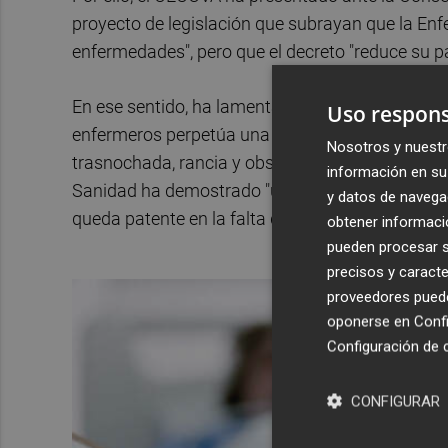
proyecto de legislación que subrayan que la Enf
enfermedades", pero que el decreto "reduce su p
En ese sentido, ha lamentado que esta normativa 
Uso respons
enfermeros perpetúa una visión jerárquica que f
Nosotros y nuestr
trasnochada, rancia y obsoleta de la atención só
información en su 
Sanidad ha demostrado "un total desconocimiento
y datos de navega
queda patente en la falta de creación de jefatura
obtener informació
pueden procesar su
precisos y caracte
proveedores pueden
oponerse en
Confi
Configuración de 
CONFIGURAR