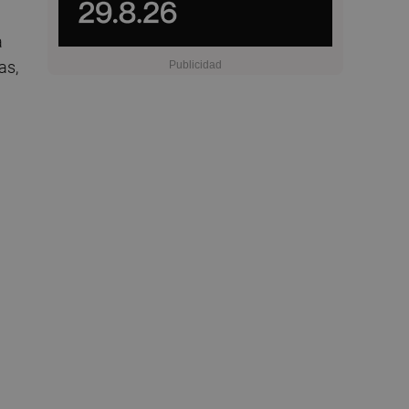
a
as,