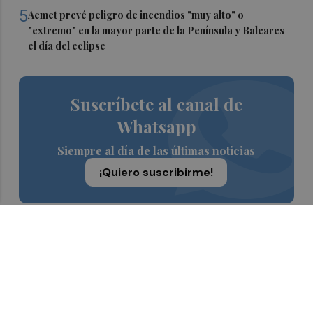
5
Aemet prevé peligro de incendios "muy alto" o
"extremo" en la mayor parte de la Península y Baleares
el día del eclipse
Suscríbete al canal de
Whatsapp
Siempre al día de las últimas noticias
¡Quiero suscribirme!