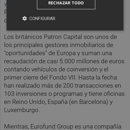
RECHAZAR TODO
venta
y fue en 2017 cuando lo compraron
Patron y Eurofund. Ahora vuelve a estar
CONFIGURAR
disponible para nuevos clientes.
Los británicos Patron Capital son unos de
los principales gestores inmobiliarios de
"oportunidades" de Europa y suman una
recaudación de casi 5.000 millones de euros
contando vehículos de coinversión y el
primer cierre del Fondo VII. Hasta la fecha
han realizado más de 200 transacciones en
103 inversiones o programas y tiene oficinas
en Reino Unido, España (en Barcelona) y
Luxemburgo.
Mientras, Eurofund Group es una compañía