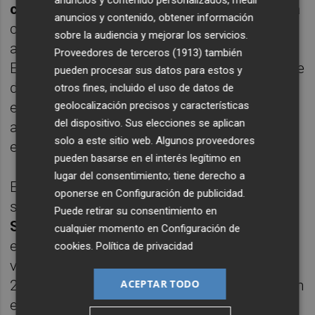
anuncios y contenido personalizados, medir
centro comercial de la ciudad
y suma
oferta
anuncios y contenido, obtener información
comercial y de ocio, cine o restaurantes,
sobre la audiencia y mejorar los servicios.
además de eventos exclusivos o concursos.
Proveedores de terceros (1913)
también
El establecimiento lo conforma un edificio de
pueden procesar sus datos para estos y
dos plantas comerciales con 52
otros fines, incluido el uso de datos de
establecimientos en la actualidad y un
geolocalización precisos y características
del dispositivo. Sus elecciones se aplican
aparcamiento subterráneo. Supone 200
solo a este sitio web. Algunos proveedores
empleos "directos e indirectos".
pueden basarse en el interés legítimo en
lugar del consentimiento; tiene derecho a
En su origen, fue inaugurado en 2003, ya
oponerse en
Configuración de publicidad
.
supera los 20 años de actividad, y
Morgan
Puede retirar su consentimiento en
Stanley lo adquirió en 2007
, antes de que
cualquier momento en
Configuración de
estallase la burbuja inmobiliaria. Después lo
cookies
.
Política de privacidad
vendió a Incus Capital perdiendo dinero en
2014, como parte de un plan de desinversión
ACEPTAR TODO
en España.
En 2016 ya preparaba su nueva