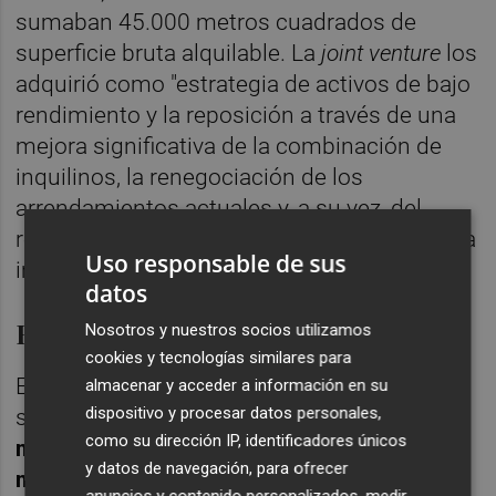
sumaban 45.000 metros cuadrados de
superficie bruta alquilable. La
joint venture
los
adquirió como "estrategia de activos de bajo
rendimiento y la reposición a través de una
mejora significativa de la combinación de
inquilinos, la renegociación de los
arrendamientos actuales y, a su vez, del
resultado operativo neto, respaldado por una
Uso responsable de sus
importante inversión de capital.
datos
El centro comercial alcoyano
Nosotros y nuestros socios utilizamos
cookies y tecnologías similares para
En estos años, el centro comercial en Alcoy
almacenar y acceder a información en su
dispositivo y procesar datos personales,
suma, según Eurofund Group,
16.230
como su dirección IP, identificadores únicos
metros cuadrados y una suma de 2,5
y datos de navegación, para ofrecer
millones de visitantes
. Se trata
del único