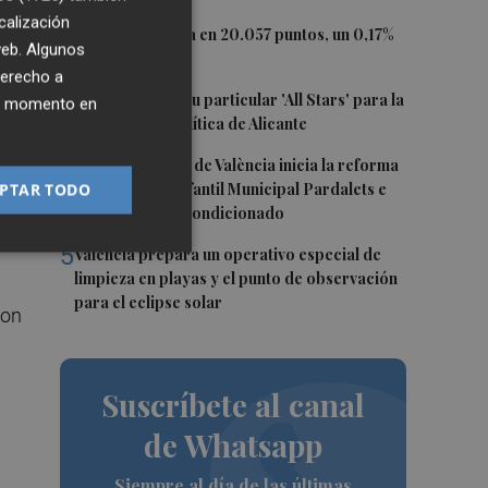
calización
2
El Ibex 35 cierra en 20.057 puntos, un 0,17%
 web. Algunos
más
derecho a
3
El PSPV ultima su particular 'All Stars' para la
ier momento en
Conferencia Política de Alicante
l
4
El Ayuntamiento de València inicia la reforma
PTAR TODO
de la Escuela Infantil Municipal Pardalets e
as
instalará aire acondicionado
5
València prepara un operativo especial de
limpieza en playas y el punto de observación
para el eclipse solar
con
Suscríbete al canal
de Whatsapp
Siempre al día de las últimas