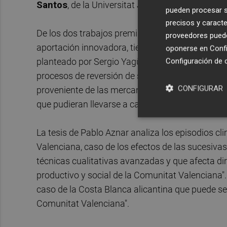
Santos
, de la Universitat Jaume I (UJI) de Caste
pueden procesar su
precisos y caracte
De los dos trabajos premiados, el tribunal ha 
proveedores pueden
aportación innovadora, tienen aplicación práctic
oponerse en
Confi
planteado por Sergio Yagüe, plantea soluciones de
Configuración de 
procesos de reversión de servicios públicos pre
CONFIGURAR
proveniente de las mercantiles, por ejemplo en e
que pudieran llevarse a cabo en el futuro.
La tesis de Pablo Aznar analiza los episodios c
Valenciana, caso de los efectos de las sucesivas
técnicas cualitativas avanzadas y que afecta dire
productivo y social de la Comunitat Valenciana". 
caso de la Costa Blanca alicantina que puede ser
Comunitat Valenciana".