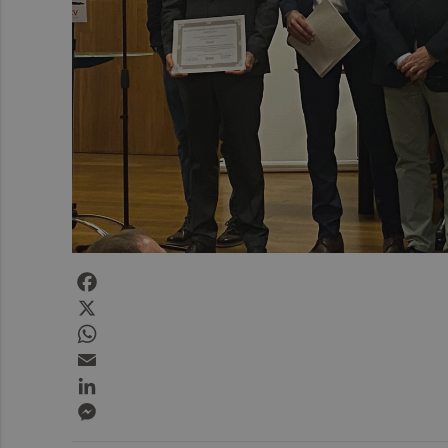
Facebook
X
WhatsApp
Email
LinkedIn
Messenger