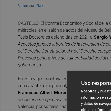
Valencia Plaza
CASTELLÓ. El Comité Económico y Social de la 
miércoles, en el salón de actos del Museu de Bel
Tesis Doctorales defendidas en 2021 a
Sergio 
Aspectos jurídico-laborales de la reversión de co
del Derecho Constitucional y del Derecho europ
Procesos generativos de vulnerabilidad social a
gobernanza
.
En esta vigesimoctava edición, el tribunal ha des
Uso respons
con carácter excepcional, ha decidido conceder
Nosotros y nuestr
Francisco Albert Moreno
, de la Universitat d
información en su 
desde una perspectiva inclusiva y de banca soci
y datos de navega
València, por su tesis
Las acciones civiles en de
obtener informació