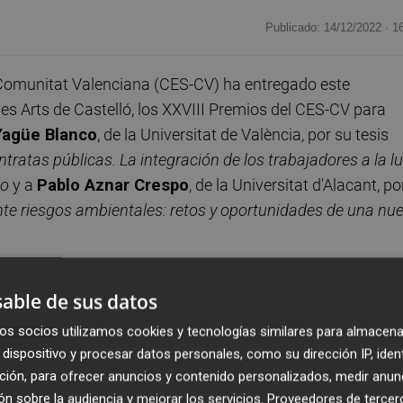
Publicado: 14/12/2022 ·
1
Comunitat Valenciana (CES-CV) ha entregado este
les Arts de Castelló, los XXVIII Premios del CES-CV para
Yagüe Blanco
, de la Universitat de València, por su tesis
ntratas públicas. La integración de los trabajadores a la l
eo
y a
Pablo Aznar Crespo
, de la Universitat d'Alacant, po
nte riesgos ambientales: retos y oportunidades de una nu
tacado la alta calidad académica de los trabajos. Por ello,
able de sus datos
 tres menciones especiales a los doctorandos
Juan
os socios utilizamos cookies y tecnologías similares para almacena
e València, por su obra
Política monetaria y desigualdad
dispositivo y procesar datos personales, como su dirección IP, iden
al
;
Miguel Ramón Girona Domingo
, de la Universitat de
ción, para ofrecer anuncios y contenido personalizados, medir anun
fensa del secreto empresarial
; y a
Irene Rosario Gómez
n sobre la audiencia y mejorar los servicios.
Proveedores de tercer