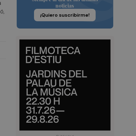
a
noticias
ó,
¡Quiero suscribirme!