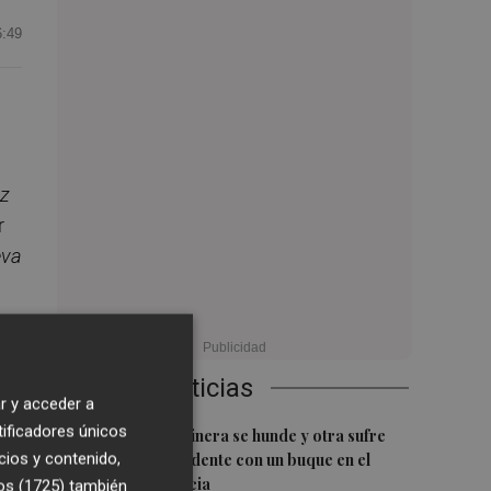
6:49
uz
r
eva
 y
Últimas Noticias
r y acceder a
tificadores únicos
1
Una batea clochinera se hunde y otra sufre
cios y contenido,
daños en un incidente con un buque en el
puerto de Valencia
os (1725)
también