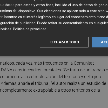
lló, por su trabajo
Inmigración laboral y dignidad
.
s datos para estos y otros fines, incluido el uso de datos de geolo
rísticas del dispositivo. Sus elecciones se aplican solo a este sitio
destacado que, además de su calidad académica y su
 basarse en el interés legítimo en lugar del consentimiento; tiene 
a directa en la Comunitat Valenciana. En el caso del
guración de publicidad
. Puede retirar su consentimiento en cualqu
 carácter legislativo para facilitar la gestión de los
cookies
.
Política de privacidad
stados por empresas privadas y la integración del persona
RECHAZAR TODO
ACE
l caso de las concesiones administrativas sanitarias y otr
limáticos, cada vez más frecuentes en la Comunitat
 DANA o los incendios forestales. "Se trata de un trabajo 
ctamente a la estructuración del territorio y del tejido
Además, añade el tribunal, "el autor realiza un estudio de
 completamente extrapolable a otros territorios de la