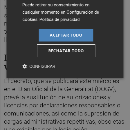
Puede retirar su consentimiento en
Merino, ha explicado en su comparecencia
cualquier momento en
Configuración de
semanal que el decreto supone "una
cookies
.
Política de privacidad
modificación muy ambiciosa que afecta a
todas las áreas" de la administración que
ACEPTAR TODO
llega tras meses de trabajo.
RECHAZAR TODO
Declaraciones responsables y
ventanilla única
CONFIGURAR
El decreto, que se publicará este miércoles
en el Diari Oficial de la Generalitat (DOGV),
prevé la sustitución de autorizaciones y
licencias por declaraciones responsables o
comunicaciones, así como la supresión de
cargas administrativas repetitivas, obsoletas
y no exigibles por la legislación.