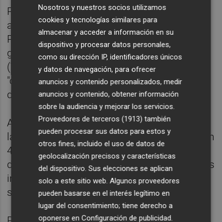
Nosotros y nuestros socios utilizamos
Por ejemplo, ha avanzado que servirá para
cookies y tecnologías similares para
ayudar en los trámites que quedan con
almacenar y acceder a información en su
PowerCo para la futura implantación de la
dispositivo y procesar datos personales,
gigafactoría de baterías en Parc Sagunt II
como su dirección IP, identificadores únicos
(Valencia), así como ha augurado que
y datos de navegación, para ofrecer
"catapultará" a la Comunitat en la instalación
anuncios y contenido personalizados, medir
de energías renovables.
anuncios y contenido, obtener información
sobre la audiencia y mejorar los servicios.
Proveedores de terceros (1913)
también
Al respecto, Mazón ha destacado que si "en
pueden procesar sus datos para estos y
la última legislatura del Botànic se aprobaron
otros fines, incluido el uso de datos de
400 megas, en nueve meses del gobierno
geolocalización precisos y características
del cambio se han aprobado 600 megas". "Es
del dispositivo. Sus elecciones se aplican
irrenunciable que trabajemos en nuestra
solo a este sitio web. Algunos proveedores
soberanía energética", ha reivindicado.
pueden basarse en el interés legítimo en
lugar del consentimiento; tiene derecho a
oponerse en
Configuración de publicidad
.
Por su parte, la portavoz del Consell, Ruth