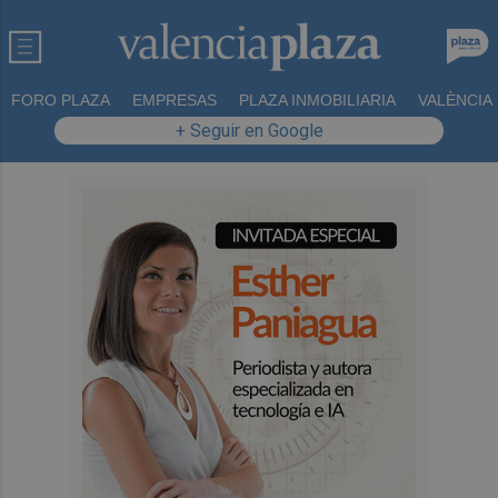
FORO PLAZA
EMPRESAS
PLAZA INMOBILIARIA
VALÈNCIA
+ Seguir en Google