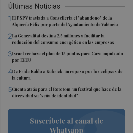
Últimas Noticias
1
El PSPV traslada a Conselleria el "abandono" de la
Alquería Félix por parte del Ayuntamiento de València
2
La Generalitat destina 2,5 millones a facilitar la
reducción del consumo energético en las empresas
3
Israel rechaza el plan de 15 puntos para Gaza impulsado
por EEUU
4
De Frida Kahlo a Kubrick: un repaso por los eclipses de
la cultura
5
Cuenta atrás para el Rototom, un festival que hace de la
diversidad su "seña de identidad"
Suscríbete al canal de
Whatsapp