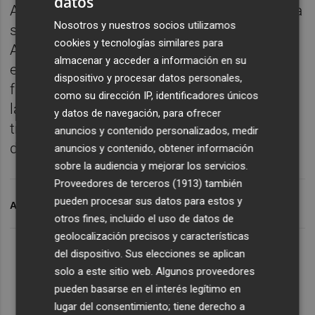
datos
Ahora, ante el pago de los atrasos, Merino ha
Nosotros y nuestros socios utilizamos
señalado que la Conselleria de Medio
cookies y tecnologías similares para
Ambiente está trabajando "en cómo lidiar
almacenar y acceder a información en su
este engaño de Puig que ahora le viene a las
dispositivo y procesar datos personales,
familias en forma de tarifa incrementada en
como su dirección IP, identificadores únicos
la cuota de la factura el agua". "Estamos
y datos de navegación, para ofrecer
trabajando para aliviar a las familias", ha
anuncios y contenido personalizados, medir
destacado.
anuncios y contenido, obtener información
sobre la audiencia y mejorar los servicios.
Proveedores de terceros (1913)
también
pueden procesar sus datos para estos y
ARCHIVADO EN
IMPUESTOS
AGUA
otros fines, incluido el uso de datos de
geolocalización precisos y características
del dispositivo. Sus elecciones se aplican
solo a este sitio web. Algunos proveedores
pueden basarse en el interés legítimo en
lugar del consentimiento; tiene derecho a