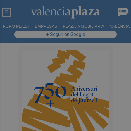
FORO PLAZA
EMPRESAS
PLAZA INMOBILIARIA
VALÈNCIA
+ Seguir en Google