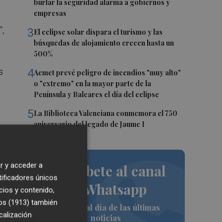
burlar la seguridad alarma a gobiernos y
empresas
",
3
El eclipse solar dispara el turismo y las
búsquedas de alojamiento crecen hasta un
500%
s
4
Aemet prevé peligro de incendios "muy alto"
o "extremo" en la mayor parte de la
Península y Baleares el día del eclipse
5
La Biblioteca Valenciana conmemora el 750
aniversario del legado de Jaume I
r y acceder a
Suscríbete al canal
tificadores únicos
na
de Whatsapp
cios y contenido,
os (1913)
también
Siempre al día de las últimas
calización
noticias