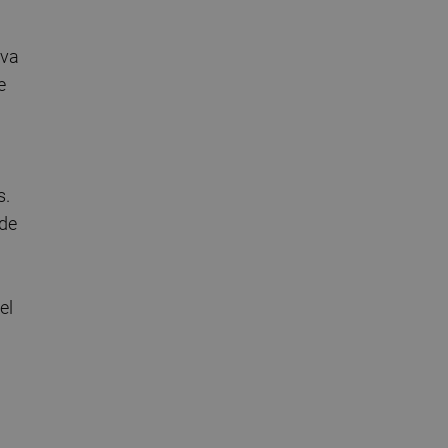
iva
e
s.
 de
el