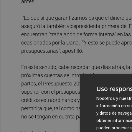
antes.
"Lo que sí que garantizamos es que el dinero que
aseguró la también vicepresidenta primera del Ej
encuentran "trabajando de forma interna" en las
ocasionados por la Dana. "Y esto se puede apro
presupuestarias", apostilló.
En este sentido, cabe recordar que días atrás, la
próximas cuentas se introduciría
un presupuest
partes, el Presupuesto 2025 que ya teníamos pre
Uso respons
superior con el presupuesto de la Dana, que rec
Nosotros y nuestr
créditos extraordinarios y todos los gastos que t
información en su 
permitirá que, tal como ha autorizado el Minist
y datos de navega
no se tengan en cuenta para calcular el déficit 
obtener informació
pueden procesar su