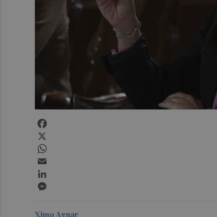
Facebook
X
WhatsApp
Email
LinkedIn
Messenger
Ximo Aguar