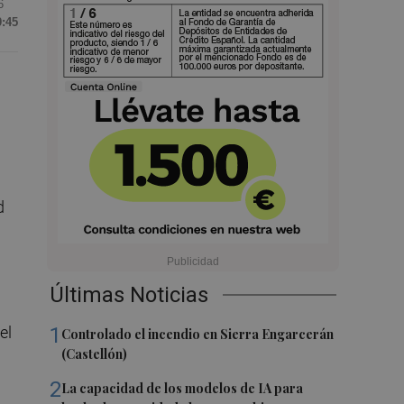
6
9:45
d
Últimas Noticias
el
1
Controlado el incendio en Sierra Engarcerán
(Castellón)
2
La capacidad de los modelos de IA para