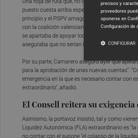
Una hoja de ruta que, no obstante, deberá encon
precisos y caracte
puesto cuesta arriba especialmente tras la Dan
proveedores pueden
principio y el PSPV amagó con apoyar las cuenta
oponerse en
Confi
Configuración de 
con la coalición valencianista pidiendo la dimis
se apartaba de apoyar los presupuestos y este m
CONFIGURAR
aseguraba que no serían la "muleta" del PP en es
Por su parte, Camarero aseguró ayer que apelará
para la aprobación de unas nuevas cuentas". "
emergencia en la que es necesario contar con es
extraordinario", añadió.
El Consell reitera su exigencia
Asimismo, la portavoz insistió, tal y como viene
Liquidez Autonómica (FLA) extraordinario es "la
no contar con el supone "el colapso de la liquidez