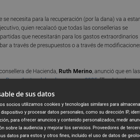
 se necesita para la recuperación (por la dana) va a estar
ecutivo, quien recalacó que todas las consellerias se
 partidas que necesitarán para los gastos extraordinarios
bar a través de presupuestos o a través de modificacione
 consellera de Hacienda,
Ruth Merino
, anunció que en las
o Dana dentro del ordinario para 2025
. "Tendrán dos
parado con los objetivos de la legislatura más una capa
able de sus datos
oge los ingresos procedentes del endeudamiento y de los
os socios utilizamos cookies y tecnologías similares para almacena
ienen que ver con la reconstrucción". Una distinción
dispositivo y procesar datos personales, como su dirección IP, iden
erio de Hacienda, todos los gastos relacionados con la Da
ción, para ofrecer anuncios y contenido personalizados, medir anun
de la Comunitat Valenciana.
n sobre la audiencia y mejorar los servicios.
Proveedores de tercer
s datos para estos y otros fines, incluido el uso de datos de geolo