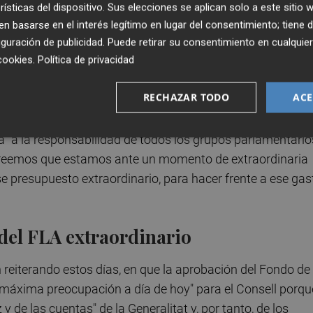
trar una mayoría parlamentaria en Les Corts, algo que se
rísticas del dispositivo. Sus elecciones se aplican solo a este sitio
a. Compromís mostró su rechazo a negociar desde el
 basarse en el interés legítimo en lugar del consentimiento; tiene 
s para, posteriormente, modificar su estrategia y alinear
guración de publicidad
. Puede retirar su consentimiento en cualqu
cookies
.
Política de privacidad
ión de Mazón. Vox, por su parte, sigue navegando: días atr
ismo lunes, su portavoz en Les Corts, José María Llanos,
RECHAZAR TODO
ACE
e sentido, pero dejaba la puerta abierta a la negociación.
 "a la responsabilidad de todos los grupos parlamentario
Creemos que estamos ante un momento de extraordinaria
e presupuesto extraordinario, para hacer frente a ese gas
 del FLA extraordinario
n reiterando estos días, en que la aprobación del Fondo de
 máxima preocupación a día de hoy" para el Consell porqu
 y de las cuentas" de la Generalitat y, por tanto, de los