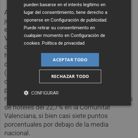
pueden basarse en el interés legítimo en
Así, en ese comunicado difundido el 30 de
lugar del consentimiento; tiene derecho a
oponerse en
Configuración de publicidad
.
junio, se especificaban algunos datos sobre
Puede retirar su consentimiento en
el aumento de precios en la Comunitat
cualquier momento en
Configuración de
Valenciana: los aceites y grasas (45,8%),
cookies
.
Política de privacidad
calefacción y distribución de agua (28,3%),
huevos (27,4%), leche (19,4%), cereales y
ACEPTAR TODO
derivados (18,7%), transporte personal
(15,8%), pan (15,4%), carne de ovino (14,6%),
RECHAZAR TODO
carne de ave (13,3%) y patatas y sus
preparados (12%). Además, también se
CONFIGURAR
remarcaba la inflación en el índice de precios
de hoteles del 22,7% en la Comunitat
Valenciana, si bien casi siete puntos
porcentuales por debajo de la media
nacional.