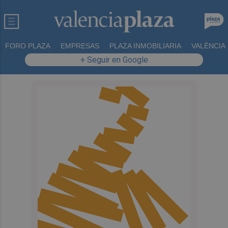
FORO PLAZA
EMPRESAS
PLAZA INMOBILIARIA
VALÈNCIA
+ Seguir en Google