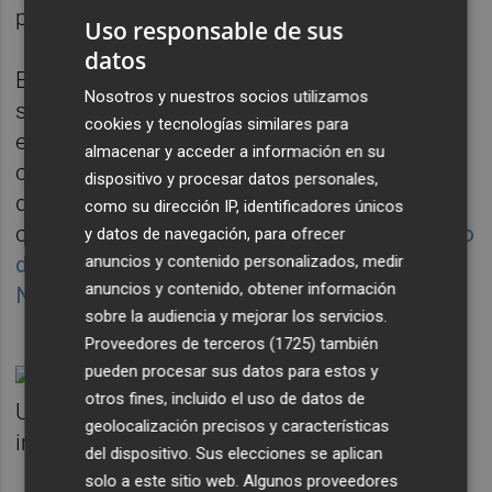
promocionarlo en exceso.
Uso responsable de sus
datos
Es más,
al margen de su constitución,
tan
Nosotros y nuestros socios utilizamos
sólo ha tenido protagonismo en este
cookies y tecnologías similares para
espacio de tiempo en
una nota de prensa
almacenar y acceder a información en su
colgada en la Conselleria de Economía
dispositivo y procesar datos personales,
dentro de otra información sobre el
como su dirección IP, identificadores únicos
crecimiento del IPC en España
aprovechando
y datos de navegación, para ofrecer
anuncios y contenido personalizados, medir
datos facilitados días atrás por el Instituto
anuncios y contenido, obtener información
Nacional de Estadística
.
sobre la audiencia y mejorar los servicios.
Proveedores de terceros (1725)
también
pueden procesar sus datos para estos y
otros fines, incluido el uso de datos de
geolocalización precisos y características
del dispositivo. Sus elecciones se aplican
solo a este sitio web. Algunos proveedores