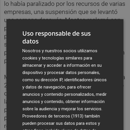
lo había paralizado por los recursos de varias
empresas, una suspensión que se levantó
una semana después. Montes reclamó con
posterioridad al Gobierno central un
Uso responsable de sus
programa "que sea económicamente
datos
sostenible, y en el que los empresarios
Nosotros y nuestros socios utilizamos
puedan participar en el mismo sin incurrir en
cookies y tecnologías similares para
pérdidas".
almacenar y acceder a información en su
dispositivo y procesar datos personales,
Merino ha apuntado que el presupuesto para
como su dirección IP, identificadores únicos
2024 está en elaboración pero ha subrayado
y datos de navegación, para ofrecer
que el turismo es "un pilar importatísimo de
anuncios y contenido personalizados, medir
la Comunitat Valenciana y para el Consell",
anuncios y contenido, obtener información
sobre la audiencia y mejorar los servicios.
por lo que tendrá en cuenta esta
Proveedores de terceros (1913)
también
problemática del Imserso si bien ha
pueden procesar sus datos para estos y
rechazado "dar detalles de las cuantías