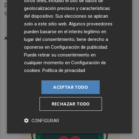
otros fines, incluido el uso de datos de
porque está en proceso de elaboración y
geolocalización precisos y características
queda mucho tiempo para la finalización".
del dispositivo. Sus elecciones se aplican
solo a este sitio web. Algunos proveedores
pueden basarse en el interés legítimo en
ARCHIVADO EN
PLENO DEL CONSELL
UP
IMSERSO
lugar del consentimiento; tiene derecho a
oponerse en
Configuración de publicidad
.
Puede retirar su consentimiento en
cualquier momento en
Configuración de
cookies
.
Política de privacidad
ACEPTAR TODO
RECHAZAR TODO
CONFIGURAR