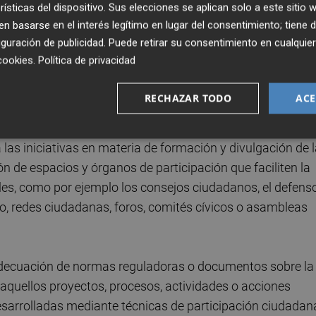
rísticas del dispositivo. Sus elecciones se aplican solo a este sitio
ciudadana aquellas actuaciones destinadas a su promoció
 basarse en el interés legítimo en lugar del consentimiento; tiene 
entados a la implicación de la ciudadanía en los asuntos
guración de publicidad
. Puede retirar su consentimiento en cualqu
 tanto presenciales como telemáticas, relacionadas con l
cookies
.
Política de privacidad
debates, jornadas, mesas redondas y otros aspectos
municipales; así como el impulso y desarrollo de
RECHAZAR TODO
ACE
las iniciativas en materia de formación y divulgación de 
ón de espacios y órganos de participación que faciliten la
les, como por ejemplo los consejos ciudadanos, el defens
jo, redes ciudadanas, foros, comités cívicos o asambleas
decuación de normas reguladoras o documentos sobre la
 aquellos proyectos, procesos, actividades o acciones
esarrolladas mediante técnicas de participación ciudadan