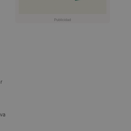
ar
iva