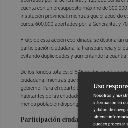
cuenta con un presupuesto máximo de 300.000 e
institución provincial; mientras que el acuerdo 
euros, 600.000 aportados por la Generalitat y 70
Fruto de esta acción coordinada se destinarán u
participación ciudadana, la transparencia y el bu
evitando duplicidades y aumentando la cuantía y
De los fondos totales, el 50% se destinará a pr
ciudadana, mientras que el 50% restante se cons
Uso respons
gobierno. Para el reparto del crédito, dentro de 
Nosotros y nuestr
habitantes de las entidades locales solicitantes
información en su 
menos población dispongan de un porcentaje de r
y datos de navega
obtener informació
Participación ciudadana
pueden procesar su