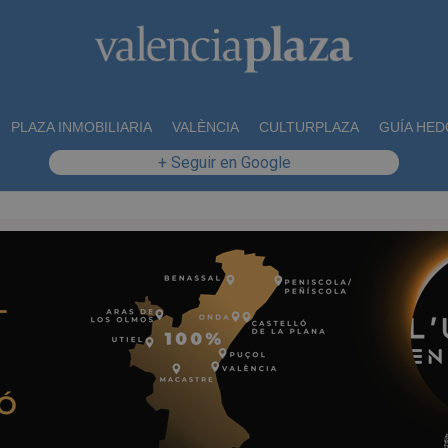
PLAZA INMOBILIARIA
VALÈNCIA
CULTURPLAZA
GUÍA HED
+ Seguir en Google