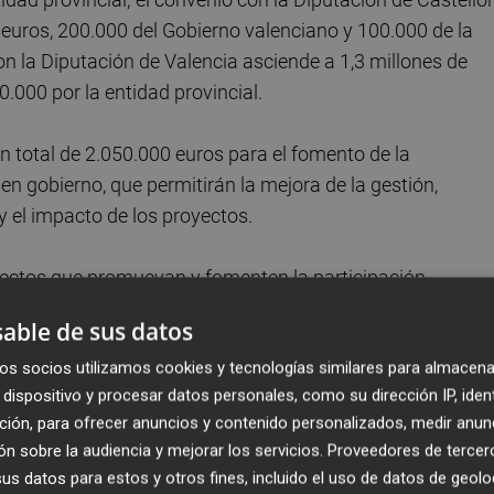
uros, 200.000 del Gobierno valenciano y 100.000 de la
con la Diputación de Valencia asciende a 1,3 millones de
0.000 por la entidad provincial.
n total de 2.050.000 euros para el fomento de la
en gobierno, que permitirán la mejora de la gestión,
 el impacto de los proyectos.
oyectos que promuevan y fomenten la participación
ignará a iniciativas en materia de transparencia y buen
able de sus datos
cada tipo de acciones, se tendrá en cuenta el número de
os socios utilizamos cookies y tecnologías similares para almacena
 de la subvención y se garantizará que aquellas que tenga
dispositivo y procesar datos personales, como su dirección IP, iden
eserva del total de los fondos.
ción, para ofrecer anuncios y contenido personalizados, medir anun
n sobre la audiencia y mejorar los servicios.
Proveedores de tercer
s datos para estos y otros fines, incluido el uso de datos de geolo