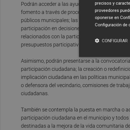
precisos y caracte
Podrán acceder a las ayudas de participación 
proveedores pueden
fomento a través de procesos participativos ori
oponerse en
Confi
públicos municipales; las consultas ciudadanas,
Configuración de 
participación en decisiones del municipio; los 
relacionados con la participación en decisiones 
CONFIGURAR
presupuestos participativos.
Asimismo, podrán presentarse a la convocatoria 
participación ciudadana; la creación o redefinici
implicación ciudadana en las políticas municipa
o defensora del vecindario, comisiones de traba
ciudadanas.
También se contempla la puesta en marcha o a
participación ciudadana en el municipio y todos
destinadas a la mejora de la vida comunitaria d