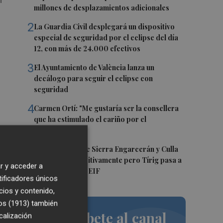
millones de desplazamientos adicionales
2
La Guardia Civil desplegará un dispositivo
especial de seguridad por el eclipse del día
12, con más de 24.000 efectivos
3
El Ayuntamiento de València lanza un
decálogo para seguir el eclipse con
seguridad
4
Carmen Ortí: "Me gustaría ser la consellera
que ha estimulado el cariño por el
valenciano"
5
Los incendios de Sierra Engarcerán y Culla
evolucionan positivamente pero Tírig pasa a
r y acceder a
n
situación 2 del PEIF
tificadores únicos
cios y contenido,
os (1913)
también
Suscríbete al canal
calización