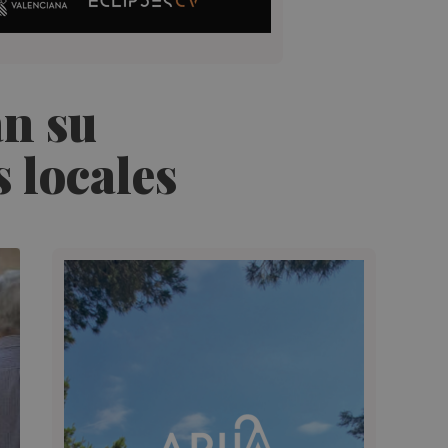
an su
 locales