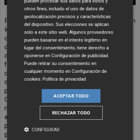
pueden procesar sus datos para estos y
otros fines, incluido el uso de datos de
geolocalización precisos y características
Por último, y aunque suene contradictorio con
del dispositivo. Sus elecciones se aplican
lo que acabo de expresar, realmente es
solo a este sitio web. Algunos proveedores
complementario. La fuerza brutal que siguen
pueden basarse en el interés legítimo en
demostrando las siglas consolidadas en la
lugar del consentimiento; tiene derecho a
democracia española: PP y PSOE. Ambas
oponerse en
Configuración de publicidad
.
Puede retirar su consentimiento en
formaciones han pasado por infinidad de
cualquier momento en
Configuración de
casos de corrupción, crisis varias, todo tipo
cookies
.
Política de privacidad
de situaciones y en 2023 siguen siendo los
partidos más votados en casi toda España.
ACEPTAR TODO
Capítulo aparte y con la connivencia de la
nefasta gestión de ambos partidos merece el
RECHAZAR TODO
asunto vasco y catalán. Pero socialistas y
populares pueden gobernar ciudades
CONFIGURAR
pequeñas, medianas y grandes, así como