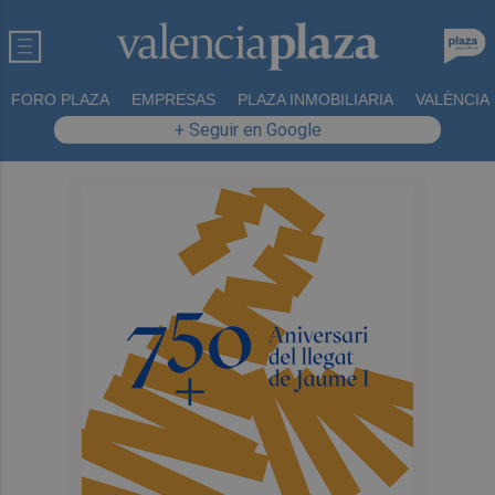
FORO PLAZA
EMPRESAS
PLAZA INMOBILIARIA
VALÈNCIA
+ Seguir en Google