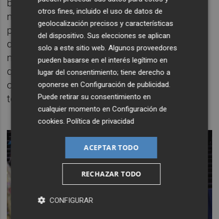
bonita historia, porque dicen que, si sueñas
otros fines, incluido el uso de datos de
muy fuerte, se hace realidad. Y así fue,
geolocalización precisos y características
porque escribir es la manera más profunda
del dispositivo. Sus elecciones se aplican
de leer la vida y nosotros hemos escrito la
solo a este sitio web. Algunos proveedores
nuestra para que nunca se olvide aquello
pueden basarse en el interés legítimo en
que hemos vivido, para que nunca se nos
lugar del consentimiento; tiene derecho a
olvide agradecer a València y a las Fallas
oponerse en
Configuración de publicidad
.
Puede retirar su consentimiento en
todo vuestro aprecio".
cualquier momento en
Configuración de
cookies
.
Política de privacidad
ACEPTAR TODO
RECHAZAR TODO
CONFIGURAR