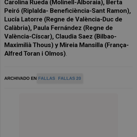
Carolina Rueda (Molinell-Alboraia), Berta
Peiró (Riplalda- Beneficiència-Sant Ramon),
Lucía Latorre (Regne de València-Duc de
Calàbria), Paula Fernández (Regne de
València-Císcar), Claudia Saez (Bilbao-
Maximilià Thous) y Mireia Mansilla (França-
Alfred Toran i Olmos)
.
ARCHIVADO EN
FALLAS
FALLAS 20