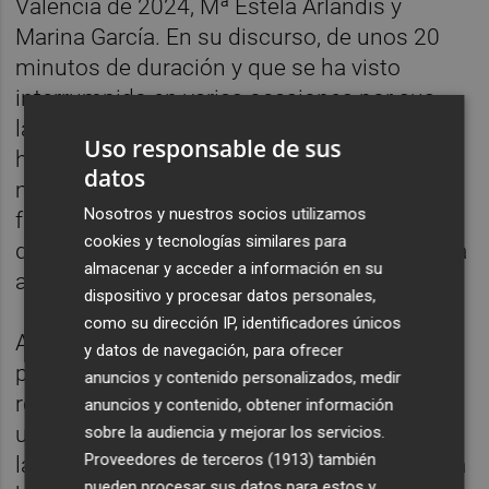
València de 2024, Mª Estela Arlandis y
Marina García. En su discurso, de unos 20
minutos de duración y que se ha visto
interrumpido en varias ocasiones por sus
lágrimas de emoción ante un pabellón que
Uso responsable de sus
ha ovacionado sendas intervenciones, han
datos
mostrado su agradecimiento al mundo
Nosotros y nuestros socios utilizamos
fallero: "Nos habéis llenado tanto el corazón
cookies y tecnologías similares para
que nunca tendremos tiempo en la vida para
almacenar y acceder a información en su
agradeceros vuestro apoyo y amor".
dispositivo y procesar datos personales,
como su dirección IP, identificadores únicos
Al comienzo de su discurso han dedicado
y datos de navegación, para ofrecer
palabras a las componentes de sus
anuncios y contenido personalizados, medir
respectivas cortes de honor: "26 corazones
anuncios y contenido, obtener información
unidos por una misma razón, su amor por
sobre la audiencia y mejorar los servicios.
Proveedores de terceros (1913)
también
las Fallas. Juntas empezamos a escribir una
pueden procesar sus datos para estos y