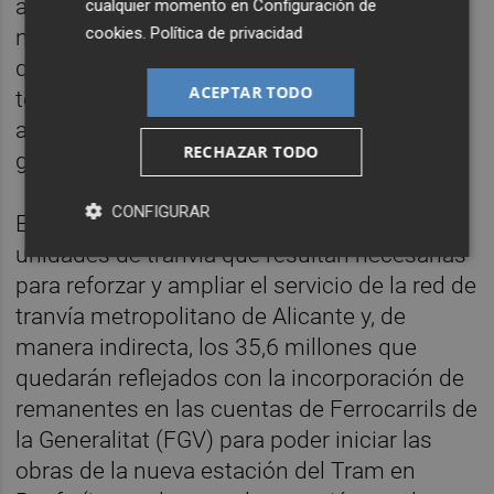
administraciones. Todo parece indicar que
cualquier momento en
Configuración de
cookies
.
Política de privacidad
no se anunciarán hasta el momento en el
que se produzca la firma del convenio. Con
ACEPTAR TODO
todo, sí se ha anticipado algunas de esas
actuaciones que quedarán financiadas
RECHAZAR TODO
gracias a la llegada de esas transferencias.
CONFIGURAR
Entre ellas, figuraría la compra de 40 nuevas
unidades de tranvía que resultan necesarias
para reforzar y ampliar el servicio de la red de
tranvía metropolitano de Alicante y, de
manera indirecta, los 35,6 millones que
quedarán reflejados con la incorporación de
remanentes en las cuentas de Ferrocarrils de
la Generalitat (FGV) para poder iniciar las
obras de la nueva estación del Tram en