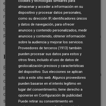
cookies y tecnologías similares para
extraordinaria permitirá liberar la misma
almacenar y acceder a información en su
cuantía de fondos propios, entre los
dispositivo y procesar datos personales,
recursos disponibles por la Generalitat, así
como su dirección IP, identificadores únicos
como fondos europeos entre los
y datos de navegación, para ofrecer
transferidos a través del Mecanismo de
anuncios y contenido personalizados, medir
Recuperación y Resiliencia, para la ejecución
anuncios y contenido, obtener información
sobre la audiencia y mejorar los servicios.
de otras infraestructuras.
Proveedores de terceros (1913)
también
pueden procesar sus datos para estos y
El listado de proyectos
otros fines, incluido el uso de datos de
geolocalización precisos y características
El desglose definitivo de las actuaciones a
del dispositivo. Sus elecciones se aplican
desarrollar en el conjunto de la provincia con
solo a este sitio web. Algunos proveedores
cargo a ese fondo extra es otro de los
pueden basarse en el interés legítimo en
principales flecos que sigue pendiente de
lugar del consentimiento; tiene derecho a
determinación en las conversaciones que
oponerse en
Configuración de publicidad
.
siguen en curso entre las dos
Puede retirar su consentimiento en