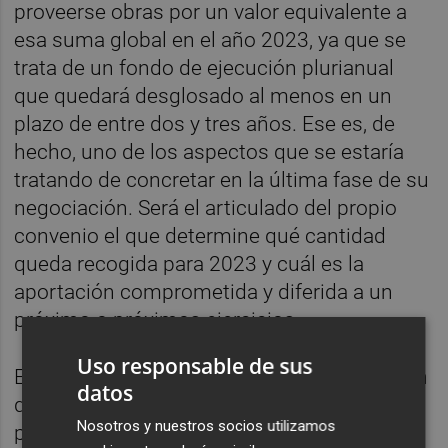
proveerse obras por un valor equivalente a
esa suma global en el año 2023, ya que se
trata de un fondo de ejecución plurianual
que quedará desglosado al menos en un
plazo de entre dos y tres años. Ese es, de
hecho, uno de los aspectos que se estaría
tratando de concretar en la última fase de su
negociación. Será el articulado del propio
convenio el que determine qué cantidad
queda recogida para 2023 y cuál es la
aportación comprometida y diferida a un
próximo o próximos ejercicios.
Uso responsable de sus
En todo caso, las mismas fuentes resaltaron
datos
que, sea cual sea la suma que se concrete
Nosotros y nuestros socios utilizamos
para cada anualidad, esa aportación