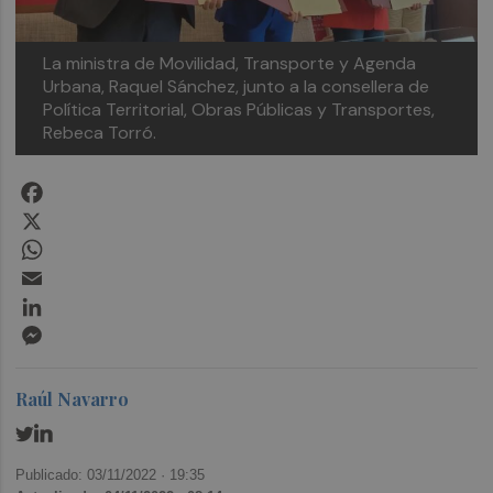
La ministra de Movilidad, Transporte y Agenda
Urbana, Raquel Sánchez, junto a la consellera de
Política Territorial, Obras Públicas y Transportes,
Rebeca Torró.
Facebook
X
WhatsApp
Email
LinkedIn
Messenger
Raúl Navarro
Publicado: 03/11/2022 ·
19:35