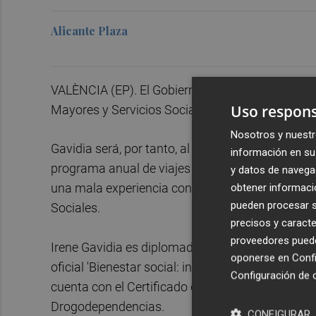
Alicante Plaza
VALÈNCIA (EP). El Gobierno nombrará a la vale
Uso respons
Mayores y Servicios Sociales (Imserso), según 
Nosotros y nuestr
Gavidia será, por tanto, al interlocutora de los e
información en su 
programa anual de viajes del Imserso, un asunto 
y datos de navega
una mala experiencia con el anterior Gobierno, e
obtener informació
pueden procesar su
Sociales.
precisos y caracte
proveedores pueden
Irene Gavidia es diplomada en Trabajo Social po
oponerse en
Confi
oficial 'Bienestar social: intervención individual
Configuración de 
cuenta con el Certificado de Aptitud Pedagógica 
Drogodependencias.
CONFIGURAR