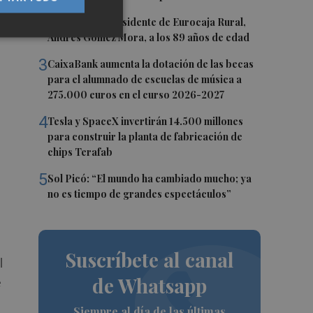
2
Fallece el expresidente de Eurocaja Rural,
Andrés Gómez Mora, a los 89 años de edad
3
CaixaBank aumenta la dotación de las becas
para el alumnado de escuelas de música a
275.000 euros en el curso 2026-2027
4
Tesla y SpaceX invertirán 14.500 millones
para construir la planta de fabricación de
chips Terafab
5
Sol Picó: “El mundo ha cambiado mucho; ya
no es tiempo de grandes espectáculos”
Suscríbete al canal
l
de Whatsapp
e
Siempre al día de las últimas