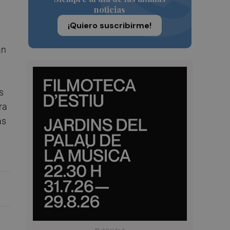
noticias
¡Quiero suscribirme!
an
s
ra
as