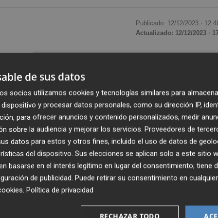
Publicado: 12/12/2023 ·
12:4
Actualizado: 12/12/2023 · 1
nciana
Irene Gavidia
directora general del Instituto de
able de sus datos
han avanzado fuentes ministeriales.
os socios utilizamos cookies y tecnologías similares para almacena
mpresarios hoteleros a la hora de establecer los precios de
dispositivo y procesar datos personales, como su dirección IP, iden
muy sensible para el sector turístico valenciano, que tuv
ción, para ofrecer anuncios y contenido personalizados, medir anun
n el que
Ione Belarra
ocupaba la cartera de Derechos
n sobre la audiencia y mejorar los servicios.
Proveedores de tercer
s datos para estos y otros fines, incluido el uso de datos de geolo
rísticas del dispositivo. Sus elecciones se aplican solo a este sitio
 basarse en el interés legítimo en lugar del consentimiento; tiene 
r la Universitat de València, donde también cursó el mást
guración de publicidad
. Puede retirar su consentimiento en cualqu
 familiar y grupal', especializado en dependencia. Además,
cookies
.
Política de privacidad
(CAP) y con la especialización de Trabajo Social en
RECHAZAR TODO
ACE