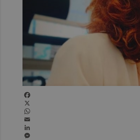
Facebook
X
WhatsApp
Email
LinkedIn
Messenger