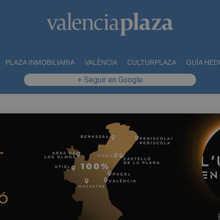
PLAZA INMOBILIARIA
VALÈNCIA
CULTURPLAZA
GUÍA HED
+ Seguir en Google