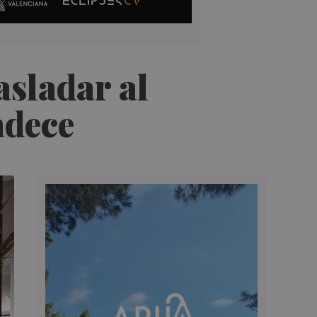
asladar al
adece