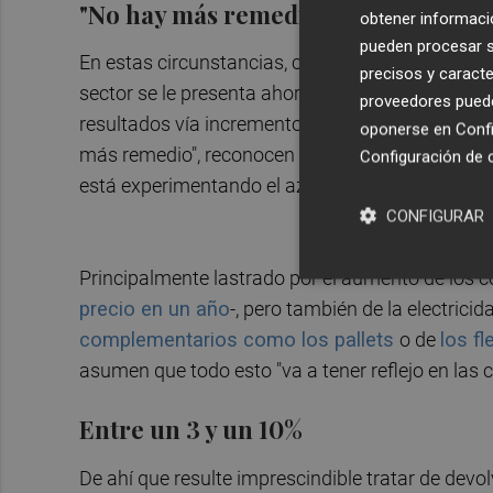
"No hay más remedio"
obtener informació
pueden procesar su
En estas circunstancias, con perspectivas optim
precisos y caracte
sector se le presenta ahora un reto que pocas ve
proveedores pueden
resultados vía incremento de precio. Pero es qu
oponerse en
Confi
más remedio", reconocen a
Plaza Cerámica
fue
Configuración de 
está experimentando el azulejo.
CONFIGURAR
Principalmente lastrado por el aumento de los co
precio en un año
-, pero también de la electrici
complementarios como los pallets
o de
los f
asumen que todo esto "va a tener reflejo en las 
Entre un 3 y un 10%
De ahí que resulte imprescindible tratar de devol