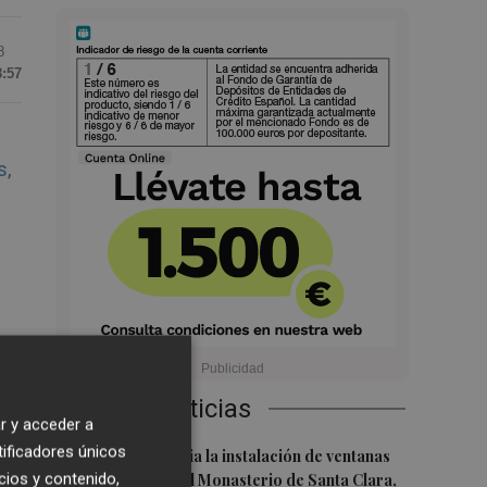
8
8:57
s,
os
Últimas Noticias
r y acceder a
tificadores únicos
1
El PSPV denuncia la instalación de ventanas
cios y contenido,
de aluminio en el Monasterio de Santa Clara,