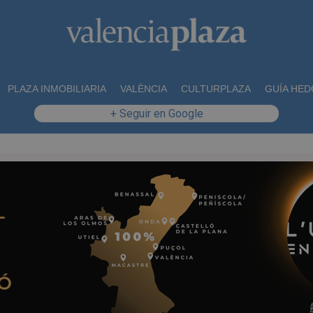
PLAZA INMOBILIARIA
VALÈNCIA
CULTURPLAZA
GUÍA HED
+ Seguir en Google