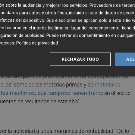
n sobre la audiencia y mejorar los servicios.
Proveedores de tercer
s datos para estos y otros fines, incluido el uso de datos de geolo
istas sobre todo para los grandes actores castellonenses,
rísticas del dispositivo. Sus elecciones se aplican solo a este sitio
ces ha afrontado: trasladar este auge a la cuenta de
 basarse en el interés legítimo en lugar del consentimiento; tiene 
e esto, además, se ha convertido en una necesidad. "No h
guración de publicidad
. Puede retirar su consentimiento en cualqu
ntes del sector debido al inusitado incremento de costes 
cookies
.
Política de privacidad
RECHAZAR TODO
ACE
stes del gas -
que prácticamente ha quintuplicado su
dad, así como de las materias primas y de
materiales
letes marítimos, que tampoco tienen freno
; en el sector
cuentas de resultados de este año".
ver la actividad a unos márgenes de rentabilidad. "De lo