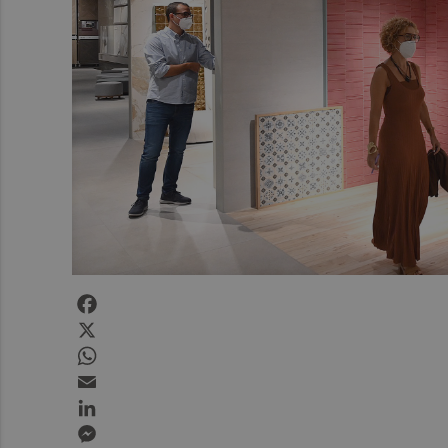
Facebook
X
WhatsApp
Email
LinkedIn
Messenger