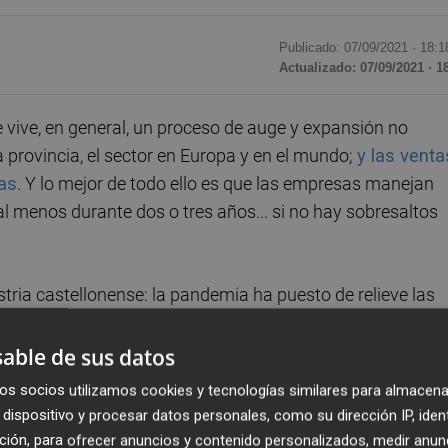
Publicado: 07/09/2021 ·
18:1
Actualizado: 07/09/2021 · 1
 vive, en general, un proceso de auge y expansión no
 provincia, el sector en Europa y en el mundo;
y las venta
as
. Y lo mejor de todo ello es que las empresas manejan
l menos durante dos o tres años... si no hay sobresaltos
stria castellonense: la pandemia ha puesto de relieve las
timientos cerámicos. Esto, por ejemplo, hace prever que l
 mercados como el americano, donde la moqueta era hasta
able de sus datos
s España es el exportador que más se beneficia del
os socios utilizamos cookies y tecnologías similares para almacena
idumping
-.
dispositivo y procesar datos personales, como su dirección IP, iden
ción, para ofrecer anuncios y contenido personalizados, medir anun