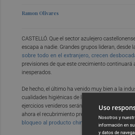
Ramon Olivares
CASTELLÓ. Que el sector azulejero castellonense
escapa a nadie. Grandes grupos lideran, desde la
sobre todo en el extranjero, crecen desbocad
previsiones de que este crecimiento continuará a
inesperados.
De hecho, el último ha venido muy bien a la indu
cualidades higiénicas de los pavimentos y reves
ejercicios venideros serán todavía mejores en
Uso respons
ahora el recubrimiento preferido -
y donde ademá
Nosotros y nuestr
bloqueo al producto chino por la cláusula
ant
información en su 
y datos de navega