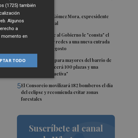
declarado BRL
os (1725)
también
calización
2
Fallece Andrés Gómez Mora, expresidente
 al
 web. Algunos
de Eurocaja Rural
derecho a
3
ay
Ceuta señala que al Gobierno le "consta" el
ier momento en
llamamiento por redes a una nueva entrada
que
masiva el 15 de agosto
4
PTAR TODO
El futuro centro para mayores del barrio de
Sant Antoni ofrecerá 100 plazas y una
"programación activa"
5
El Consorcio movilizará 182 bomberos el día
del eclipse y recomienda evitar zonas
forestales
Suscríbete al canal