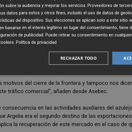
 el mármol, y aunque esta restricción no afectaba a
n sobre la audiencia y mejorar los servicios.
Proveedores de tercer
flexión en el deshielo. Desde entonces no ha habido m
s datos para estos y otros fines, incluido el uso de datos de geolo
tránsito con Argelia.
rísticas del dispositivo. Sus elecciones se aplican solo a este sitio
 basarse en el interés legítimo en lugar del consentimiento; tiene 
guración de publicidad
. Puede retirar su consentimiento en cualqu
cookies
.
Política de privacidad
ales de
Anffecc y Asebec critican
la ausencia de
RECHAZAR TODO
ACE
í
, presidente de la CEV, le reivindica más transparencia
on Argelia.
s motivos del cierre de la frontera y tampoco nos dice
este tráfico comercial", añaden desde Asebec.
 consecuencia en las actividades auxiliares del azulejo
ue Argelia era el segundo destino de las exportaciones
mplica la recuperación de este mercado en el caso de 