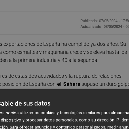
Publicado: 07/05/2024 ·
17:5
Actualizado: 08/05/2024 · 0
as exportaciones de España ha cumplido ya dos años. Su
ca como esmaltes y maquinaria crece y se eleva hasta los
den a la primera industria y 40 a la segunda.
iores de estas dos actividades y la ruptura de relaciones
e posición de España con
el Sáhara
supuso un duro golpe
istensión y desde las empresas y las navieras confiaban 
 Argelia. El nombramiento de un nuevo embajador argelino
able de sus datos
s avícolas
nacionales hacían presagiar el cambio.
os socios utilizamos cookies y tecnologías similares para almacena
dispositivo y procesar datos personales, como su dirección IP, iden
de Bancos y Entidades Financiera
s
renovó la prohibició
ción, para ofrecer anuncios y contenido personalizados, medir anun