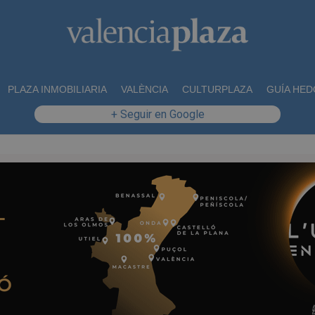
PLAZA INMOBILIARIA
VALÈNCIA
CULTURPLAZA
GUÍA HED
+ Seguir en Google