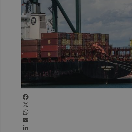
Facebook
X
WhatsApp
Email
LinkedIn