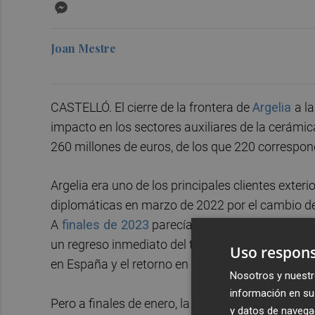
Messenger
Joan Mestre
CASTELLÓ. El cierre de la frontera de
Argelia
a l
impacto en los sectores auxiliares de la cerámi
260 millones de euros, de los que 220 correspon
Argelia era uno de los principales clientes exter
diplomáticas en marzo de 2022 por el cambio d
A
finales de 2023
parecía que se producía una d
un regreso inmediato del tráfico comercial con
Uso respons
en España y el retorno en enero de los
producto
Nosotros y nuestr
información en su 
Pero a finales de enero, la
Asociación Argelina 
y datos de navega