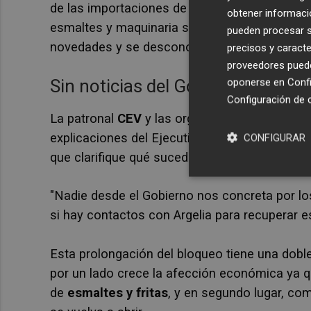
de las importaciones de baldosas cerámicas y
obtener informació
esmaltes y maquinaria supuso un punto de in
pueden procesar su
novedades y se desconoce cuándo volverá el 
precisos y caracte
proveedores pueden
Sin noticias del Gobierno
oponerse en
Confi
Configuración de 
La patronal
CEV
y las organizaciones sectori
explicaciones del Ejecutivo central.
Luis Mart
CONFIGURAR
que clarifique qué sucederá con el comercio c
"Nadie desde el Gobierno nos concreta por lo
si hay contactos con Argelia para recuperar 
Esta prolongación del bloqueo tiene una doble
por un lado crece la afección económica ya q
de
esmaltes y fritas
, y en segundo lugar, co