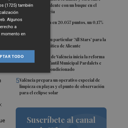
daños en un incidente con un buque en el
os (1725)
también
ás
puerto de Valencia
calización
 web. Algunos
2
El Ibex 35 cierra en 20.057 puntos, un 0,17%
derecho a
más
ier momento en
3
El PSPV ultima su particular 'All Stars' para la
Conferencia Política de Alicante
4
PTAR TODO
 y
El Ayuntamiento de València inicia la reforma
de la Escuela Infantil Municipal Pardalets e
instalará aire acondicionado
5
València prepara un operativo especial de
n
limpieza en playas y el punto de observación
para el eclipse solar
:
Suscríbete al canal
que