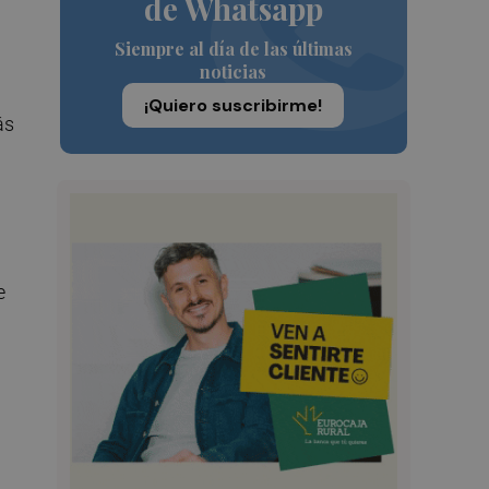
de Whatsapp
Siempre al día de las últimas
noticias
¡Quiero suscribirme!
ás
e