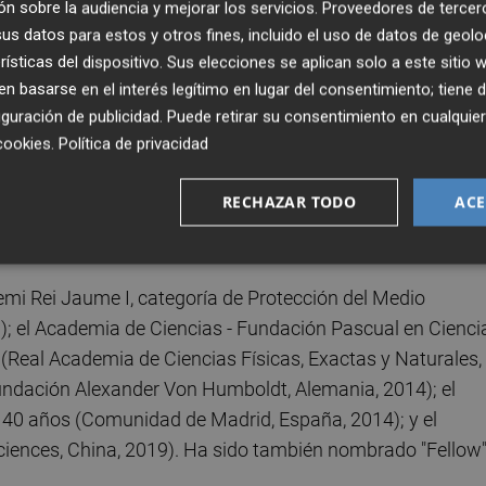
n sobre la audiencia y mejorar los servicios.
Proveedores de tercer
ciante", explica el jurado.
s datos para estos y otros fines, incluido el uso de datos de geolo
rísticas del dispositivo. Sus elecciones se aplican solo a este sitio
 basarse en el interés legítimo en lugar del consentimiento; tiene 
 Laboratorio de Ecología de Zonas Áridas y Cambio Global 
guración de publicidad
. Puede retirar su consentimiento en cualqu
cookies
.
Política de privacidad
 ecosistemas de zonas áridas y su respuesta al cambio
tidisciplinar para el Medio Ramón Margalef (IMEM). Maes
RECHAZAR TODO
ACE
co más influyentes del mundo de acuerdo con diversas
remi Rei Jaume I, categoría de Protección del Medio
; el Academia de Ciencias - Fundación Pascual en Cienci
 (Real Academia de Ciencias Físicas, Exactas y Naturales,
ndación Alexander Von Humboldt, Alemania, 2014); el
 40 años (Comunidad de Madrid, España, 2014); y el
ciences, China, 2019). Ha sido también nombrado "Fellow