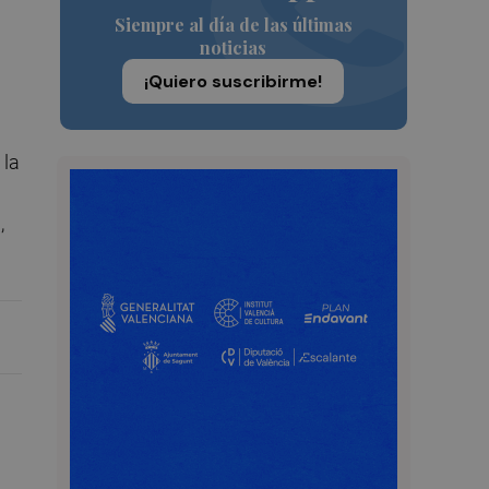
Siempre al día de las últimas
noticias
¡Quiero suscribirme!
 la
,