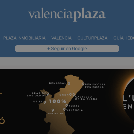
PLAZA INMOBILIARIA
VALÈNCIA
CULTURPLAZA
GUÍA HED
+ Seguir en Google