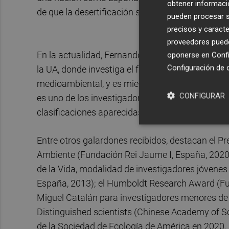
obtener informació
de que la desertificación se puede calificar de acu
pueden procesar su
precisos y caracte
proveedores pueden
En la actualidad, Fernando T. Maestre dirige el
oponerse en
Confi
Configuración de 
la UA, donde investiga el funcionamiento de los
medioambiental, y es miembro del Instituto Mul
CONFIGURAR
es uno de los investigadores en cambio climáti
clasificaciones aparecidas en los últimos años.
Entre otros galardones recibidos, destacan el P
Ambiente (Fundación Rei Jaume I, España, 2020)
de la Vida, modalidad de investigadores jóvenes
España, 2013); el Humboldt Research Award (Fu
Miguel Catalán para investigadores menores de
Distinguished scientists (Chinese Academy of S
de la Sociedad de Ecología de América en 2020.