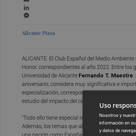
LinkedIn
Messenger
Alicante Plaza
ALICANTE. El Club Español del Medio Ambiente 
Honor, correspondientes al año 2022. Entre los 
Universidad de Alicante
Fernando T. Maestre
.
aniversario, considera muy significativa e impor
especialización, correspondiente al estudio de la
estudio del impacto del cambio climático en dich
Uso respons
Nosotros y nuestr
"Todo ello tiene especial relevancia dada su rela
información en su 
Además, los temas que aborda, con una extraordi
y datos de navega
una nación como España, donde los terrenos ár