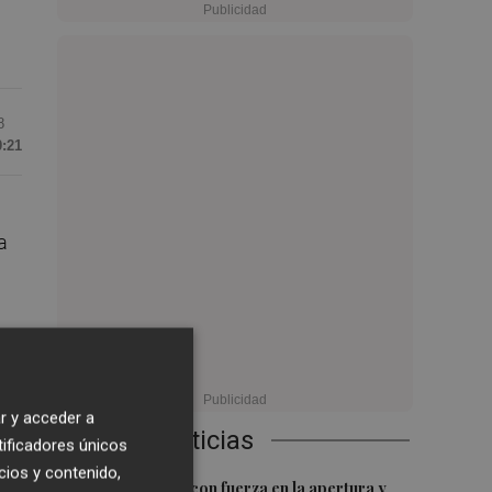
8
0:21
a
r y acceder a
Últimas Noticias
tificadores únicos
cios y contenido,
1
do
El Ibex 35 sube con fuerza en la apertura y