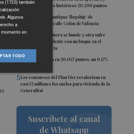
os (1725)
también
logra superar los históricos 20.200 puntos
calización
2
Oysho ocupa la antigua 'flagship' de
 web. Algunos
Nespresso en la calle Colón de València
derecho a
de
ier momento en
3
Una batea clochinera se hunde y otra sufre
daños en un incidente con un buque en el
puerto de Valencia
tre
PTAR TODO
4
El Ibex 35 cierra en 20.057 puntos, un 0,17%
más
5
Los concursos del Plan Vive revalorizan en
casi 12 millones los suelos para vivienda de la
as
Generalitat
Suscríbete al canal
"
de Whatsapp