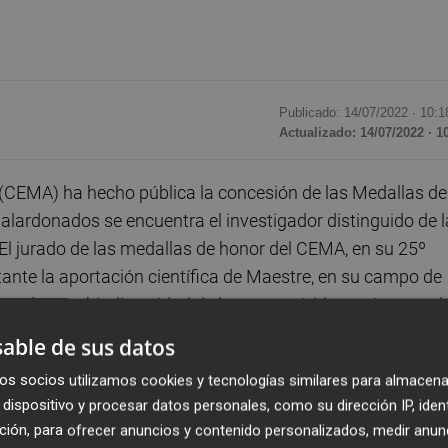
Publicado: 14/07/2022 ·
10:1
Actualizado: 14/07/2022 · 1
(CEMA) ha hecho pública la concesión de las Medallas de
galardonados se encuentra el investigador distinguido de l
 El jurado de las medallas de honor del CEMA, en su 25º
tante la aportación científica de Maestre, en su campo de
 ecología y biodiversidad de las zonas áridas, así como al
as zonas y su relación con la desertificación.
able de sus datos
os socios utilizamos cookies y tecnologías similares para almacena
tiva juventud, y el entusiasmo que pone en su trabajo.
dispositivo y procesar datos personales, como su dirección IP, iden
naria difusión internacional, son de notorio interés para
ción, para ofrecer anuncios y contenido personalizados, medir anun
idos ocupan grandes extensiones, con el problema añadi