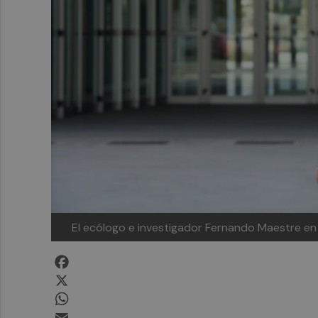
El ecólogo e investigador Fernando Maestre en 
Facebook
X
WhatsApp
Email