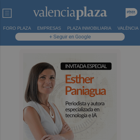
FORO PLAZA
EMPRESAS
PLAZA INMOBILIARIA
VALÈNCIA
+ Seguir en Google