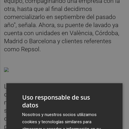
equipo, compaginando una empresa con la
otra, hasta que al final decidimos
comercializarlo en septiembre del pasado
año", señala. Ahora, su puente de lavado ya
cuenta con unidades en València, Córdoba,
Madrid o Barcelona y clientes referentes
como Repsol.
La compañía, acelerada en Lanzadera, ya
distribuye en países como Francia y su
Uso responsable de sus
misión es diseñar no lo que ellos quieren,
datos
sino lo que el cliente busca. "Nos interesa
Nosotros y nuestros socios utilizamos
que la máquina tenga la máxima calidad
cookies y tecnologías similares para
posible y que el cliente esté satisfecho.