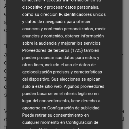
almacenar y acceder a información en su
Además de generar el menor consumo
dispositivo y procesar datos personales,
eléctrico y tener el mejor secado", recalca,
como su dirección IP, identificadores únicos
aunque reconoce que también es una
y datos de navegación, para ofrecer
anuncios y contenido personalizados, medir
cuestión de precios.
anuncios y contenido, obtener información
sobre la audiencia y mejorar los servicios.
"En nuestro puente, los secados son de
Proveedores de terceros (1725)
también
acero inoxidable, mientras que suelen ser de
pueden procesar sus datos para estos y
chapa galvanizada o de plásticos. Los
otros fines, incluido el uso de datos de
compradores ven que la calidad del
geolocalización precisos y características
tratamiento que hace el cepillo y el secado
del dispositivo. Sus elecciones se aplican
es muy bueno y a un precio competitivo",
solo a este sitio web. Algunos proveedores
pueden basarse en el interés legítimo en
señala el cofundador.
lugar del consentimiento; tiene derecho a
oponerse en
Configuración de publicidad
.
Vanaclocha asegura que se han dado cuenta
Puede retirar su consentimiento en
de que el mercado necesitaba otra marca. "Al
cualquier momento en
Configuración de
final es como un monopolio en el que el