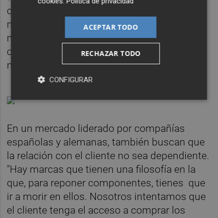
cookies
.
Política de privacidad
cliente se ve obligado a terminar en las
mismas compañías", apunta. "Hay muchas
ACEPTAR TODO
marcas, pero no todas son importante, y
crear marca con el
know how
que tenemos
RECHAZAR TODO
nosotros es difícil", insiste.
CONFIGURAR
En un mercado liderado por compañías
españolas y alemanas, también buscan que
la relación con el cliente no sea dependiente.
"Hay marcas que tienen una filosofía en la
que, para reponer componentes, tienes que
ir a morir en ellos. Nosotros intentamos que
el cliente tenga el acceso a comprar los