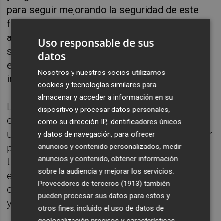
para seguir mejorando la seguridad de este
festejo popular" y además ha pedido a los
aficionados que disfruten de la fiesta "pero
Uso responsable de sus
siempre con prudencia porque es un festejo
datos
en el que se participa libremente, pero que
Nosotros y nuestros socios utilizamos
implica un riesgo”.
cookies y tecnologías similares para
almacenar y acceder a información en su
La consellera de Justicia e Interior ha
dispositivo y procesar datos personales,
explicado que “la mejor forma de proteger
como su dirección IP, identificadores únicos
una de nuestras grandes tradiciones es velar
y datos de navegación, para ofrecer
anuncios y contenido personalizados, medir
por la adecuada imagen de los festejos
anuncios y contenido, obtener información
taurinos" y ha proseguido que "la seguridad
sobre la audiencia y mejorar los servicios.
es imprescindible pero también el
Proveedores de terceros (1913)
también
comportamiento cívico de los participantes
pueden procesar sus datos para estos y
y el respeto al animal”.
otros fines, incluido el uso de datos de
geolocalización precisos y características