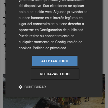
"El mundo del toro, los aficionados y los
del dispositivo. Sus elecciones se aplican
ganaderos son los primeros que defienden al
solo a este sitio web. Algunos proveedores
toro, porque es el elemento esencial de la
pueden basarse en el interés legítimo en
lugar del consentimiento; tiene derecho a
fiesta" y ha recordado que “los bous al carrer,
oponerse en
Configuración de publicidad
.
además de su importancia social como el
Puede retirar su consentimiento en
principal atractivo de las fiestas de muchos
cualquier momento en
Configuración de
de nuestros pueblos, genera empleo y un
cookies
.
Política de privacidad
importante impacto económico en el mundo
rural”.
ACEPTAR TODO
RECHAZAR TODO
CONFIGURAR