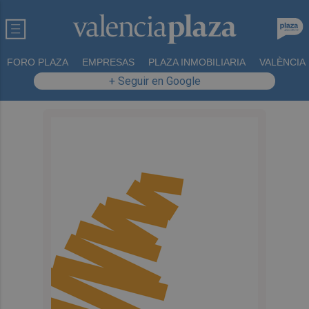
FORO PLAZA
EMPRESAS
PLAZA INMOBILIARIA
VALÈNCIA
+ Seguir en Google