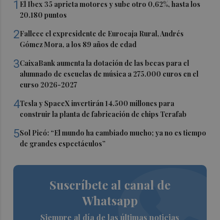
1
El Ibex 35 aprieta motores y sube otro 0,62%, hasta los
20.180 puntos
2
Fallece el expresidente de Eurocaja Rural, Andrés
Gómez Mora, a los 89 años de edad
3
CaixaBank aumenta la dotación de las becas para el
alumnado de escuelas de música a 275.000 euros en el
curso 2026-2027
4
Tesla y SpaceX invertirán 14.500 millones para
construir la planta de fabricación de chips Terafab
5
Sol Picó: “El mundo ha cambiado mucho; ya no es tiempo
de grandes espectáculos”
Suscríbete al canal de
Whatsapp
Siempre al día de las últimas noticias