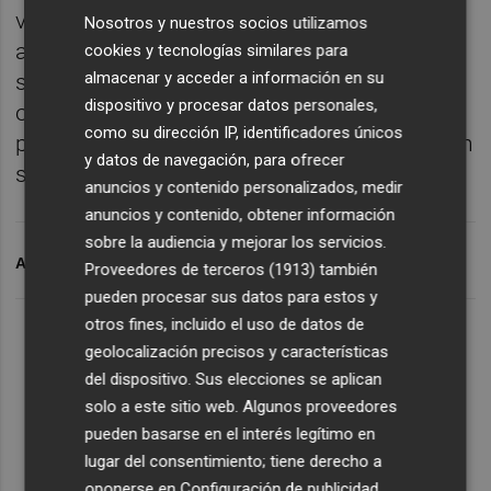
vinculados con el control ético de la AVAF,
Nosotros y nuestros socios utilizamos
así como de otras cuestiones como el
cookies y tecnologías similares para
almacenar y acceder a información en su
salario anual de Beut o la eliminación de la
dispositivo y procesar datos personales,
obligación del personal de la agencia de
como su dirección IP, identificadores únicos
presentar declaraciones de bienes o también
y datos de navegación, para ofrecer
son requeridas.
anuncios y contenido personalizados, medir
anuncios y contenido, obtener información
sobre la audiencia y mejorar los servicios.
ARCHIVADO EN
AGE
ARDO
PSPV-PSOE
Proveedores de terceros (1913)
también
pueden procesar sus datos para estos y
otros fines, incluido el uso de datos de
geolocalización precisos y características
del dispositivo. Sus elecciones se aplican
solo a este sitio web. Algunos proveedores
pueden basarse en el interés legítimo en
lugar del consentimiento; tiene derecho a
oponerse en
Configuración de publicidad
.