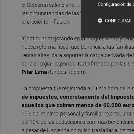
Configuración de 
el Gobierno valenciano-. En ella, el tripartito man
las circunstancias de las familias de renta baja
CONFIGURAR
la creciente inflación.
"Continuar mejorando en la progresividad y redis
nueva reforma fiscal que beneficie a las familia
rentas altas, para soportar la carga derivada de
de la energía", expone el texto firmado por las s
Pilar Lima
(Unides Podem).
La propuesta fue registrada a última hora de la
de impuestos, concretamente del Impuesto 
aquellos que cobren menos de 60.000 eur
10% del mínimo personal y familiar exento, un
del 10% de las deducciones con más beneficiario
a pesar de Hacienda no quiso trasladar a los me