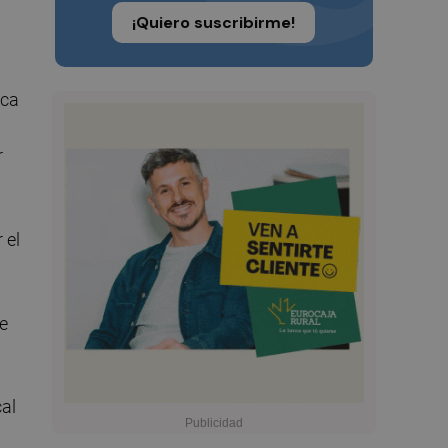
¡Quiero suscribirme!
ica
r
 el
e
cal