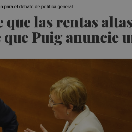
 para el debate de política general
 que las rentas alt
 que Puig anuncie un