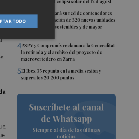
per a gaudir de l’eclipsi solar del 12 d’agost
e
3
Riba-roja renovará su red de contenedores
te
con la incorporación de 320 nuevas unidades
PTAR TODO
más accesibles, sostenibles y de mayor
capacidad
a
4
PSPV y Compromís reclaman a la Generalitat
s
la retirada y el archivo del proyecto de
os
macrovertedero en Zarra
5
El Ibex 35 repunta en la media sesión y
supera los 20.200 puntos
da
Suscríbete al canal
de Whatsapp
ue,
Siempre al día de las últimas
ue
noticias