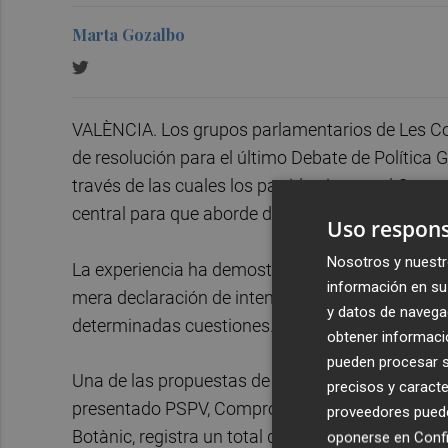
Marta Gozalbo
VALÈNCIA. Los grupos parlamentarios de Les Cor
de resolución para el último Debate de Política G
través de las cuales los partidos instan al Conse
central para que aborde determinadas cuestiones
Uso respons
Nosotros y nuestr
La experiencia ha demostrado que los textos, e
información en su 
mera declaración de intenciones o sirven para q
y datos de navega
determinadas cuestiones. Sin embargo, no dejan 
obtener informació
pueden procesar su
Una de las propuestas de resolución que ha desp
precisos y caracte
presentado PSPV, Compromís y Unides Podem en 
proveedores pueden
Botànic, registra un total de 12 iniciativas que
oponerse en
Confi