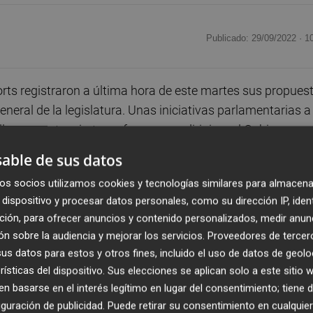
Publicado: 29/09/2022 ·
1
ts registraron a última hora de este martes sus propues
eneral de la legislatura. Unas iniciativas parlamentarias a
ll a acometer ciertas reformas o a dirigirse al Gobierno
 si la competencia para hacerlo es estatal.
able de sus datos
os socios utilizamos cookies y tecnologías similares para almacena
n la mayoría de casos, quedan simplemente reducidos a u
dispositivo y procesar datos personales, como su dirección IP, iden
ue las formaciones fijen su posicionamiento sobre
ción, para ofrecer anuncios y contenido personalizados, medir anun
de ser clarificadores.
n sobre la audiencia y mejorar los servicios.
Proveedores de tercer
s datos para estos y otros fines, incluido el uso de datos de geolo
ertado más interés en las últimas horas es la que han
rísticas del dispositivo. Sus elecciones se aplican solo a este sitio
el ámbito de Hacienda -cada grupo, o en su defecto el
 basarse en el interés legítimo en lugar del consentimiento; tiene 
 se circunscriben al ámbito de las consellerias que compone
guración de publicidad
. Puede retirar su consentimiento en cualqu