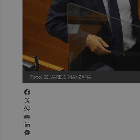
Foto: EDUARDO MANZANA
Facebook
X
WhatsApp
Email
LinkedIn
Messenger