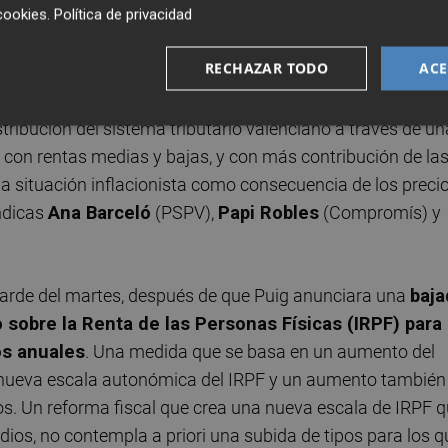
cookies
.
Política de privacidad
ifiesta su intención de realizar una reforma fiscal que alivi
 y media, mientras piden que las altas contribuyan más an
RECHAZAR TODO
ACE
tribución del sistema tributario valenciano a través de un
s con rentas medias y bajas, y con más contribución de la
 la situación inflacionista como consecuencia de los preci
índicas
Ana Barceló
(PSPV),
Papi Robles
(Compromís) y
 tarde del martes, después de que Puig anunciara una
baja
sobre la Renta de las Personas Físicas (IRPF) para
os anuales
. Una medida que se basa en un aumento del
a nueva escala autonómica del IRPF y un aumento también
s. Un reforma fiscal que crea una nueva escala de IRPF q
dios, no contempla a priori una subida de tipos para los q