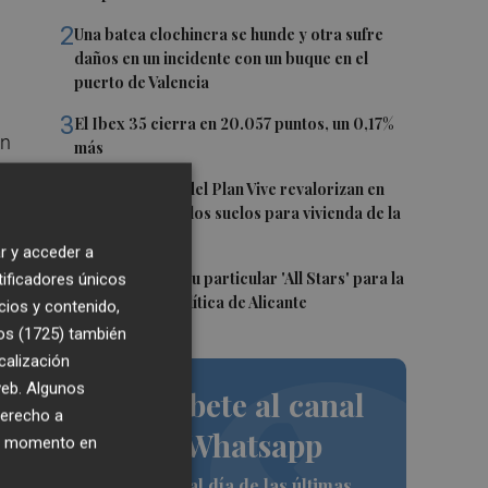
2
Una batea clochinera se hunde y otra sufre
daños en un incidente con un buque en el
puerto de Valencia
3
El Ibex 35 cierra en 20.057 puntos, un 0,17%
ón
más
4
Los concursos del Plan Vive revalorizan en
y
casi 12 millones los suelos para vivienda de la
Generalitat
r y acceder a
5
El PSPV ultima su particular 'All Stars' para la
tificadores únicos
en
Conferencia Política de Alicante
cios y contenido,
ia
os (1725)
también
as
calización
 web. Algunos
Suscríbete al canal
derecho a
de Whatsapp
ier momento en
s
 de
Siempre al día de las últimas