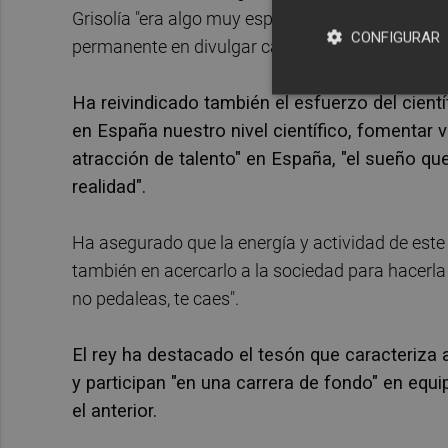
Grisolía "era algo muy especial, emocionante, tan
CONFIGURAR
permanente en divulgar cada avance o descubri
Ha reivindicado también el esfuerzo del cient
en España nuestro nivel científico, fomentar
atracción de talento" en España, "el sueño qu
realidad".
Ha asegurado que la energía y actividad de este
también en acercarlo a la sociedad para hacerla 
no pedaleas, te caes".
El rey ha destacado el tesón que caracteriza 
y participan "en una carrera de fondo" en equ
el anterior.