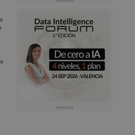
do
e
de