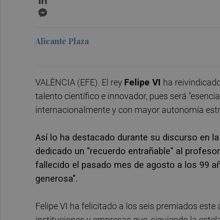
Messenger
Alicante Plaza
VALÈNCIA (EFE). El rey
Felipe VI
ha reivindicado
talento científico e innovador, pues será "esenc
internacionalmente y con mayor autonomía estr
Así lo ha destacado durante su discurso en la
dedicado un "recuerdo entrañable" al profeso
fallecido el pasado mes de agosto a los 99 añ
generosa".
Felipe VI ha felicitado a los seis premiados est
instituciones y empresas que, siguiendo la estel