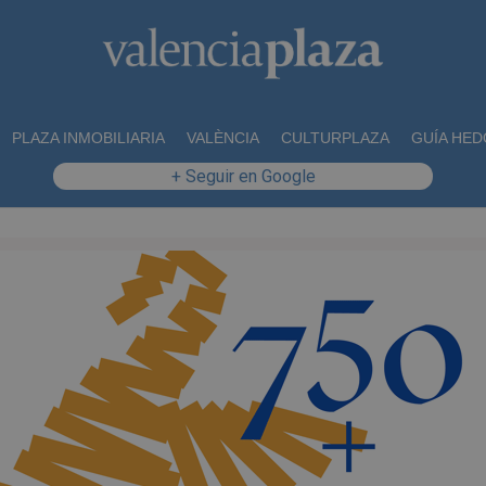
PLAZA INMOBILIARIA
VALÈNCIA
CULTURPLAZA
GUÍA HED
+ Seguir en Google