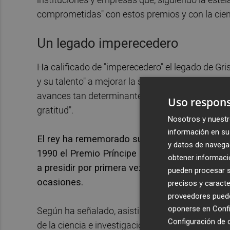
comprometidas" con estos premios y con la cienc
Un legado imperecedero
Ha calificado de "imperecedero" el legado de Gris
y su talento" a mejorar la sociedad a través de la
avances tan determinantes como el 'Proyecto G
Uso respons
gratitud".
Nosotros y nuestr
información en su 
El rey ha rememorado su relación con Grisol
y datos de navega
1990 el Premio Príncipe de Asturias de Investi
obtener informació
a presidir por primera vez la ceremonia de lo
pueden procesar su
ocasiones.
precisos y caracte
proveedores pueden
oponerse en
Confi
Según ha señalado, asistir a la entrega de esto
Configuración de 
de la ciencia e investigación y del talento empr