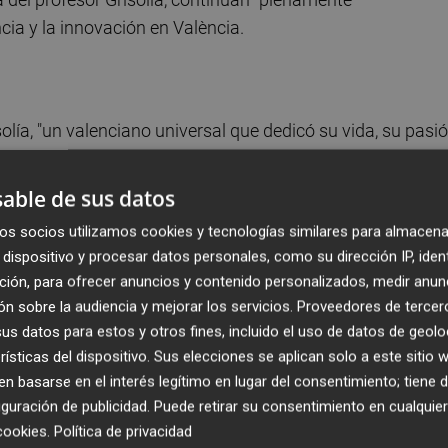
ia y la innovación en València.
olía, "un valenciano universal que dedicó su vida, su pasi
 ciencia y "un visionario" que se anticipó al futuro con
enoma Humano', al que recuerda con "afecto, admiración 
able de sus datos
os socios utilizamos cookies y tecnologías similares para almacena
dispositivo y procesar datos personales, como su dirección IP, iden
ía, que comenzó hace tres décadas cuando le entregó 
ción, para ofrecer anuncios y contenido personalizados, medir anun
gación Científica y Técnica, y poco antes vino a Valènc
n sobre la audiencia y mejorar los servicios.
Proveedores de tercer
s Premios Rei Jaume I, tras la que ha regresado en vari
s datos para estos y otros fines, incluido el uso de datos de geolo
rísticas del dispositivo. Sus elecciones se aplican solo a este sitio
 basarse en el interés legítimo en lugar del consentimiento; tiene 
guración de publicidad
. Puede retirar su consentimiento en cualqu
s "importantísimos premios" para España a grandes figura
cookies
.
Política de privacidad
endedor ha sido siempre un honor, pero hacerlo de la mano