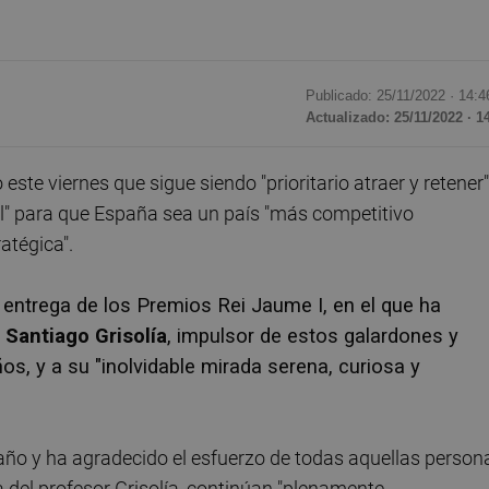
Publicado: 25/11/2022 ·
14:4
Actualizado: 25/11/2022 · 1
 este viernes que sigue siendo "prioritario atraer y retener"
ial" para que España sea un país "más competitivo
atégica".
 entrega de los Premios Rei Jaume I, en el que ha
r
Santiago Grisolía
, impulsor de estos galardones y
os, y a su "inolvidable mirada serena, curiosa y
e año y ha agradecido el esfuerzo de todas aquellas person
a del profesor Grisolía, continúan "plenamente