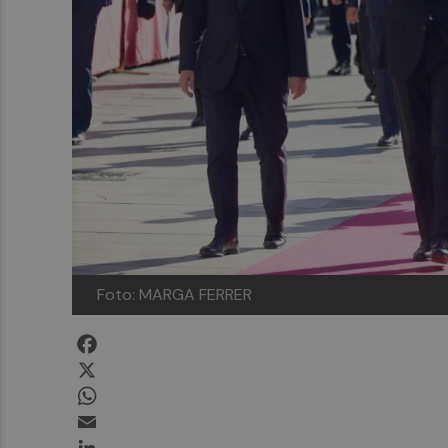
Foto: MARGA FERRER
Facebook
X
WhatsApp
Email
LinkedIn