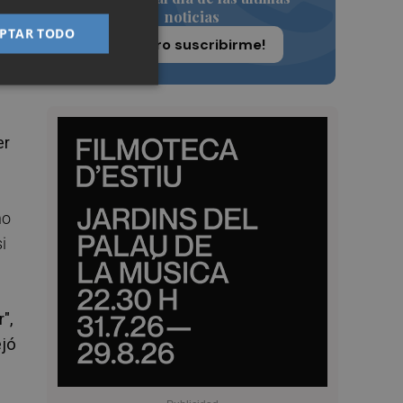
noticias
PTAR TODO
¡Quiero suscribirme!
er
no
i
",
ejó