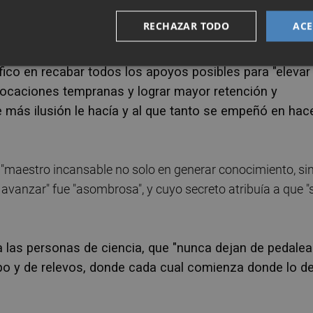
to por la pasión con la que lo vivía" como por su esfuerzo
RECHAZAR TODO
ACE
miento.
ífico en recabar todos los apoyos posibles para "elevar
 vocaciones tempranas y lograr mayor retención y
e más ilusión le hacía y al que tanto se empeñó en hac
 "maestro incansable no solo en generar conocimiento, si
avanzar" fue "asombrosa", y cuyo secreto atribuía a que "s
a las personas de ciencia, que "nunca dejan de pedalear
ipo y de relevos, donde cada cual comienza donde lo d