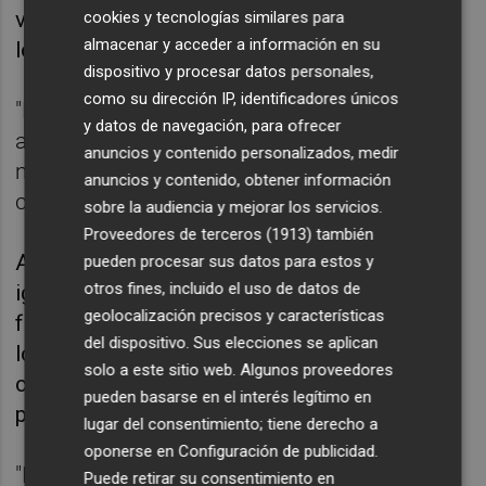
valenciana de inclusión durante los meses en
cookies y tecnologías similares para
almacenar y acceder a información en su
los que no percibía ingreso alguno".
dispositivo y procesar datos personales,
como su dirección IP, identificadores únicos
"Es más, si la Conselleria hubiera resuelto la
y datos de navegación, para ofrecer
ayuda en el plazo máximo legal fijado de 6
anuncios y contenido personalizados, medir
meses, la persona solicitante la hubiera
anuncios y contenido, obtener información
cobrado", recoge el texto.
sobre la audiencia y mejorar los servicios.
Proveedores de terceros (1913)
también
Así, afirman que la administración "no puede
pueden procesar sus datos para estos y
otros fines, incluido el uso de datos de
ignorar el periodo de tiempo en el que una
geolocalización precisos y características
familia ha sufrido, especialmente, meses en
del dispositivo. Sus elecciones se aplican
los que ha dejado de pagar facturas o ha
solo a este sitio web. Algunos proveedores
contraído préstamos que ha de devolver
pueden basarse en el interés legítimo en
posteriormente".
lugar del consentimiento; tiene derecho a
oponerse en
Configuración de publicidad
.
"Nos preocupa el efecto desmotivador en la
Puede retirar su consentimiento en