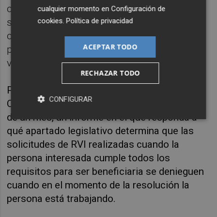
consecución de empleo por parte de
cualquier momento en
Configuración de
solicitantes de esta ayuda, en especial
cookies
.
Política de privacidad
cuando intuyen que la resolución de la RVI
ACEPTAR TODO
puede estar próxima", sostiene el defensor
valenciano.
RECHAZAR TODO
Por todo ello, el Síndic ha solicitado a la
CONFIGURAR
Conselleria que le remita, en el plazo máximo
de un mes, un informe en el que responda a
qué apartado legislativo determina que las
solicitudes de RVI realizadas cuando la
persona interesada cumple todos los
requisitos para ser beneficiaria se denieguen
cuando en el momento de la resolución la
persona está trabajando.