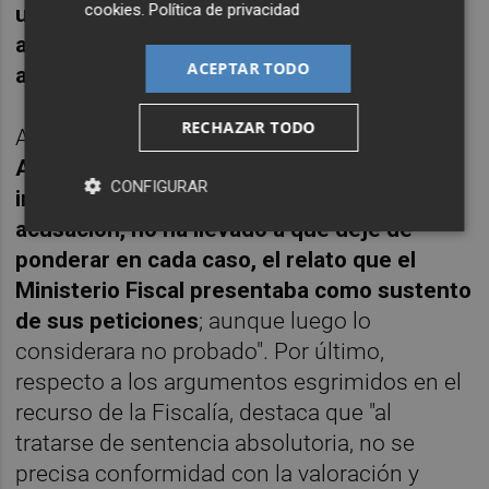
cookies
.
Política de privacidad
una mera discrepancia valorativa, no
asumible en la impugnación de sentencias
ACEPTAR TODO
absolutorias"
.
RECHAZAR TODO
Al tiempo, añade que el hecho de "
que la
Audiencia Provincial, calificara como
CONFIGURAR
impreciso o abstracto el escrito de
acusación, no ha llevado a que deje de
ponderar en cada caso, el relato que el
Ministerio Fiscal presentaba como sustento
de sus peticiones
; aunque luego lo
considerara no probado". Por último,
respecto a los argumentos esgrimidos en el
recurso de la Fiscalía, destaca que "al
tratarse de sentencia absolutoria, no se
precisa conformidad con la valoración y