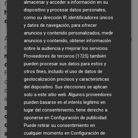
almacenar y acceder a información en su
fue acertada o no
al no poder entrar en los
dispositivo y procesar datos personales,
hechos considerados y valorados de forma
como su dirección IP, identificadores únicos
directa por ese órgano judicial en el juicio
.
y datos de navegación, para ofrecer
anuncios y contenido personalizados, medir
Así, a modo de resumen, el TS expone que la
anuncios y contenido, obtener información
resolución de la Audiencia, "
en una
sobre la audiencia y mejorar los servicios.
motivación detallada, acertada o no,
Proveedores de terceros (1725)
también
deniega el valor incriminatorio
" que la
pueden procesar sus datos para estos y
otros fines, incluido el uso de datos de
Fiscalía atribuía a las conversaciones
geolocalización precisos y características
captadas entre los procesados y a la
del dispositivo. Sus elecciones se aplican
documentación recopilada en la fase de
solo a este sitio web. Algunos proveedores
investigación, y señala que "
cumplimenta
pueden basarse en el interés legítimo en
sobradamente las exigencias del derecho
lugar del consentimiento; tiene derecho a
que invoca la acusación pública; al tiempo
oponerse en
Configuración de publicidad
.
que expulsa cualquier atisbo de
Puede retirar su consentimiento en
arbitrariedad, revelando la subsistencia de
cualquier momento en
Configuración de