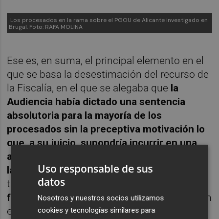
Los procesados en la rama sobre el PGOU de Alicante investigado en
Brugal. Foto: RAFA MOLINA
Ese es, en suma, el principal elemento en el
que se basa la desestimación del recurso de
la Fiscalía, en el que se alegaba que
la
Audiencia había dictado una sentencia
absolutoria para la mayoría de los
procesados sin la preceptiva motivación lo
que, a su juicio, supondría incurrir en una
arbitrariedad que conculcaría el derecho a
Uso responsable de sus
la tutela judicial efectiva.
Al respecto, el alto
datos
tribunal concluye que
no hubo tal falta de
fundamentación ni arbitrariedad,
aunque sin
Nosotros y nuestros socios utilizamos
entrar a valorar si la decisión de la Audiencia
cookies y tecnologías similares para