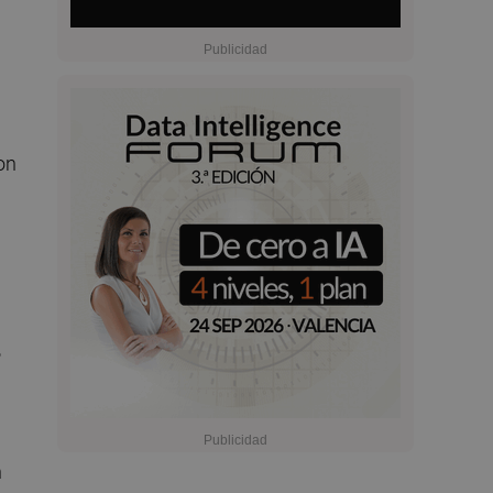
on
,
n