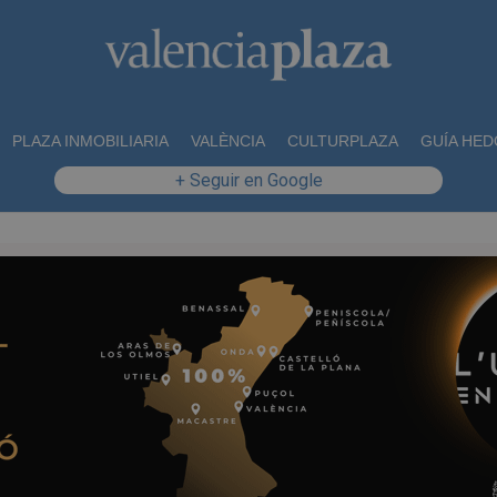
PLAZA INMOBILIARIA
VALÈNCIA
CULTURPLAZA
GUÍA HED
+ Seguir en Google