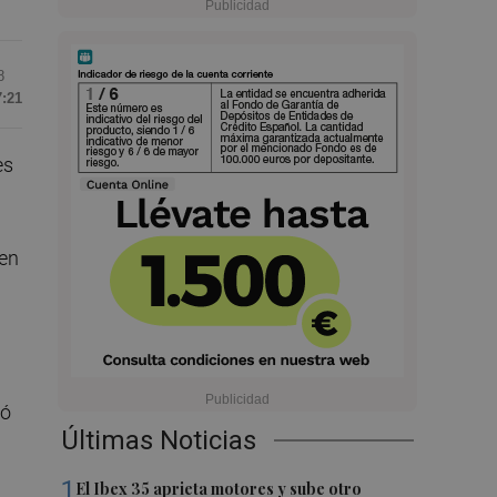
8
7:21
es
 en
u
ió
Últimas Noticias
1
El Ibex 35 aprieta motores y sube otro