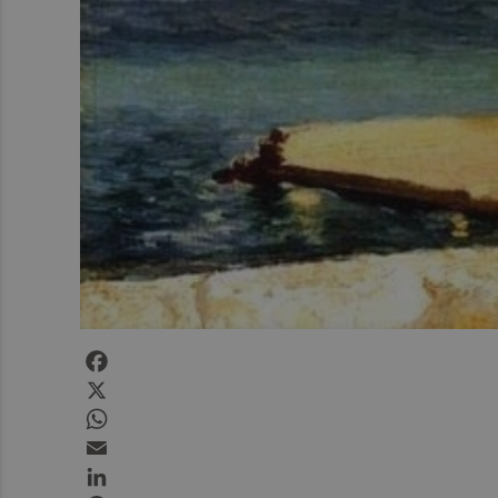
Facebook
X
WhatsApp
Email
LinkedIn