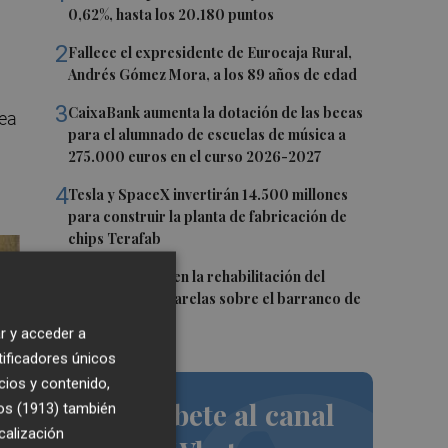
0,62%, hasta los 20.180 puntos
2
Fallece el expresidente de Eurocaja Rural,
Andrés Gómez Mora, a los 89 años de edad
3
CaixaBank aumenta la dotación de las becas
vea
para el alumnado de escuelas de música a
275.000 euros en el curso 2026-2027
4
Tesla y SpaceX invertirán 14.500 millones
para construir la planta de fabricación de
chips Terafab
5
L'Eliana avanza en la rehabilitación del
puente y las pasarelas sobre el barranco de
Mandor
r y acceder a
tificadores únicos
cios y contenido,
Suscríbete al canal
os (1913)
también
calización