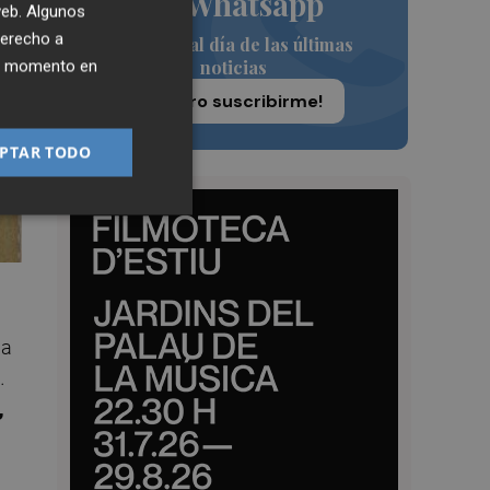
de Whatsapp
 web. Algunos
derecho a
Siempre al día de las últimas
noticias
ier momento en
¡Quiero suscribirme!
PTAR TODO
da
…
,