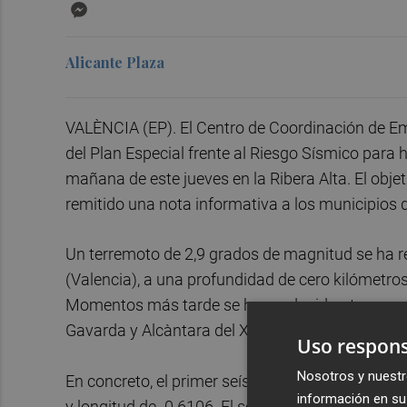
Messenger
Alicante Plaza
VALÈNCIA (EP). El Centro de Coordinación de Eme
del Plan Especial frente al Riesgo Sísmico para 
mañana de este jueves en la Ribera Alta. El objeti
remitido una nota informativa a los municipios 
Un terremoto de 2,9 grados de magnitud se ha 
(Valencia), a una profundidad de cero kilómetros
Momentos más tarde se ha producido otro en es
Gavarda y Alcàntara del Xúquer, el último con u
Uso respons
Nosotros y nuestr
En concreto, el primer seísmo, que ha tenido lug
información en su 
y longitud de -0.6106. El segundo se ha registra