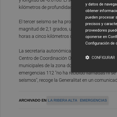
y datos de navega
kilómetros de profundidad, una latitud de 39.086
obtener informació
pueden procesar su
El tercer seísmo se ha producido a las 11.22 ho
precisos y caracte
magnitud de 2,1 grados, una latitud de 39.0969 y
proveedores pueden
horas a cinco kilómetros de profundidad y ha ten
oponerse en
Confi
Configuración de 
La secretaria autonómica de Seguridad y Emerg
CONFIGURAR
Centro de Coordinación Operativa Integrado (Ce
municipales de la zona donde se han sentido lo
emergencias 112 "no ha recibido llamadas ni se
seísmos", recoge la Generalitat en un comunicad
ARCHIVADO EN
LA RIBERA ALTA
EMERGENCIAS