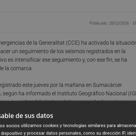
Publicado: 26/12/2024 ·
1
rgencias de la Generalitat (CCE) ha activado la situació
hacer un seguimiento de los seísmos registrados en la
vo es intensificar ese seguimiento y, con ese fin, se ha
de la comarca.
registrado este jueves por la mañana en Sumacàrcer
, según ha informado el Instituto Geográfico Nacional (IG
ta misma localidad, al que le han seguido dos más en
na magnitud de 3,0 grados.
able de sus datos
os socios utilizamos cookies y tecnologías similares para almacena
ar a las 10.11 horas, se ha ubicado a una latitud de 39.10
dispositivo y procesar datos personales, como su dirección IP, iden
do a las 10.40 horas con una magnitud de 1,5 grados, a 12