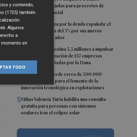
cios y contenido,
Sabadell 23 viviendas para proyectos de
inclusión residencial
os (1725)
también
calización
2
Crece la confianza por la deuda española: el
a
 web. Algunos
Tesoro paga más del 3% por sus nuevos
derecho a
bonos a 5, 7 y 10 años
ier momento en
3
La Generalitat destina 5,5 millones a impulsar
la internacionalización de 137 empresas
el
valencianas afectadas por la Dana
PTAR TODO
es
4
Agricultura concede cerca de 500.000
euros en ayudas para el fomento de la
innovación tecnológica en explotaciones
5
Vithas Valencia Turia habilita una consulta
gratuita para personas con síntomas
oculares tras el eclipse solar