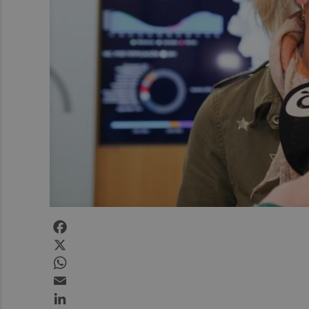
Facebook
X
WhatsApp
Email
LinkedIn