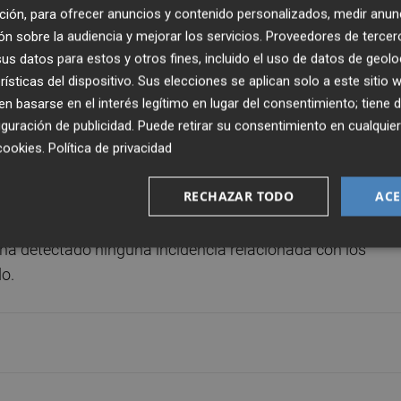
ción, para ofrecer anuncios y contenido personalizados, medir anun
3 y una longitud de -0.6205.
n sobre la audiencia y mejorar los servicios.
Proveedores de tercer
s datos para estos y otros fines, incluido el uso de datos de geolo
ras a una profundidad de cuatro kilómetros y ha tenido un
rísticas del dispositivo. Sus elecciones se aplican solo a este sitio
 una longitud de -0.5696. Y el cuarto ha sido a las 11.44
 basarse en el interés legítimo en lugar del consentimiento; tiene 
ido una latitud de 39.0781 y una longitud de -0.5631.
guración de publicidad
. Puede retirar su consentimiento en cualqu
cookies
.
Política de privacidad
encias,
Irene
Rodríguez
, tras la reunión de este jueves d
RECHAZAR TODO
ACE
copi), ha señalado que se ha contactado con responsabl
s temblores, aunque ha asegurado que el teléfono de
 ha detectado ninguna incidencia relacionada con los
o.