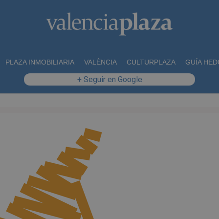
PLAZA INMOBILIARIA
VALÈNCIA
CULTURPLAZA
GUÍA HED
+ Seguir en Google