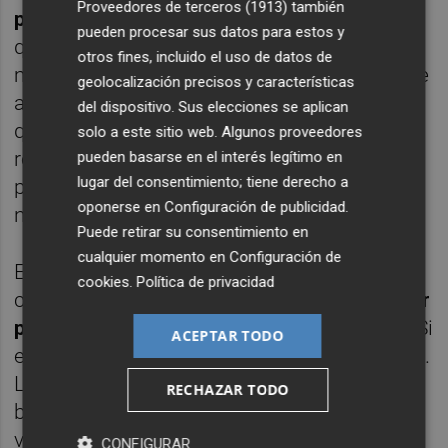
Proveedores de terceros (1913)
también
propio caos del Banco Popular
. Es el caos el
pueden procesar sus datos para estos y
que me puso en el Banco Popular", ha
otros fines, incluido el uso de datos de
manifestado Saracho, que ha asegurado que
geolocalización precisos y características
antes de rechazar el cargo la misma noche
del dispositivo. Sus elecciones se aplican
que se publicó su nombramiento, ya había
solo a este sitio web. Algunos proveedores
rechazado el cargo ante la petición de la
pueden basarse en el interés legítimo en
lugar del consentimiento; tiene derecho a
presidenta de la comisión de
oponerse en
Configuración de publicidad
.
nombramientos, Reyes Calero.
Puede retirar su consentimiento en
cualquier momento en
Configuración de
Entre las razones por las que rechazó el
cookies
.
Política de privacidad
cargo, ha citado que
el Popular era "el mayor
problema que había en banca en Europa"
. "Si
ACEPTAR TODO
eliminamos el Deutsche Bank", ha precisado.
La otra razón era porque su papel en la
RECHAZAR TODO
banca de inversión -ocupaba la
vicepresidencia mundial de JP Morgan- "se
CONFIGURAR