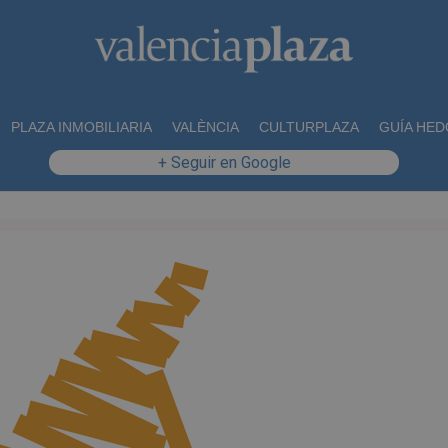
PLAZA INMOBILIARIA
VALÈNCIA
CULTURPLAZA
GUÍA HED
+ Seguir en Google