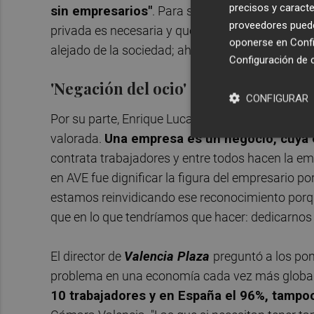
precisos y caracte
sin empresarios"
. Para seguir afirmando que 
proveedores pueden
privada es necesaria y que la figura del empre
oponerse en
Confi
alejado de la sociedad; ahora estamos unidos a 
Configuración de 
'Negación del ocio'
CONFIGURAR
Por su parte, Enrique Lucas no dudó en señalar q
valorada.
Una empresa es un negocio, cuya et
contrata trabajadores y entre todos hacen la emp
en AVE fue dignificar la figura del empresario 
estamos reinvidicando ese reconocimiento por
que en lo que tendríamos que hacer: dedicarnos m
El director de
Valencia Plaza
preguntó a los po
problema en una economía cada vez más global
10 trabajadores y en España el 96%, tampoc