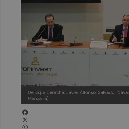
De izq. a derecha: Javier Alfonso, Salvador Nav
Manzana)
Facebook
X
WhatsApp