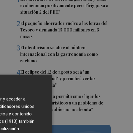
evolucionan positivamente pero Tírig pasa a
situación 2 del PEIF
2
El pequeño ahorrador vuelve a las letras del
Tesoro y demanda 15.000 millones en 6
meses
3
El oleoturismo se abre al público
internacional con la gastronomía como
reclamo
4
El eclipse del 12 de agosto será "un
espectáculo visual" y permitirá ver las
s
perseidas "de día"
a
5
Marián Cano: "No permitiremos ligar los
r y acceder a
apartamentos turísticos a un problema de
tificadores únicos
vivienda que el Gobierno no afronta"
cios y contenido,
os (1913)
también
calización
one