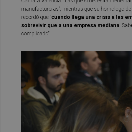
Cámara Valencia. "Las que si necesitan tener t
manufactureras"; mientras que su homólogo de 
recordó que "
cuando llega una crisis a las 
sobrevivir que a una empresa mediana
. Sab
complicado".