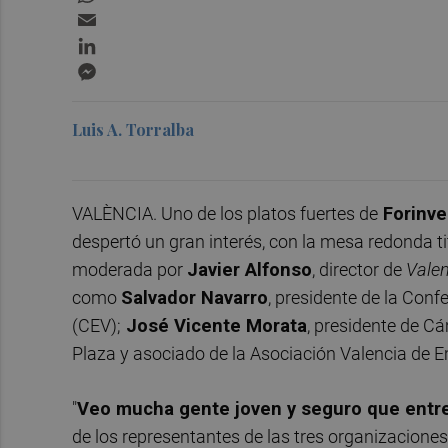
Email
LinkedIn
Messenger
Luis A. Torralba
VALÈNCIA. Uno de los platos fuertes de
Forinve
despertó un gran interés, con la mesa redonda t
moderada por
Javier Alfonso
, director de
Valen
como
Salvador Navarro
, presidente de la Con
(CEV);
José Vicente Morata
, presidente de C
Plaza y asociado de la Asociación Valencia de E
"
Veo mucha gente joven y seguro que entre
de los representantes de las tres organizacione