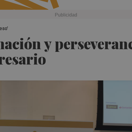
eso'
ación y perseveranc
resario