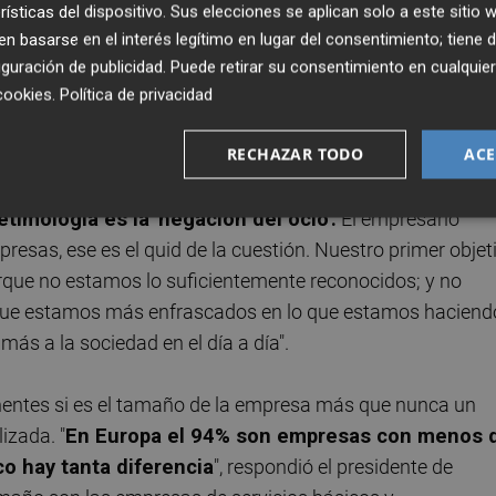
rísticas del dispositivo. Sus elecciones se aplican solo a este sitio
"la sociedad ha cambiado su percepción de que la empres
 basarse en el interés legítimo en lugar del consentimiento; tiene 
sario ha cambiado de la imagen de hace años donde estab
guración de publicidad
. Puede retirar su consentimiento en cualqu
ella y la verdad es que compensa".
cookies
.
Política de privacidad
RECHAZAR TODO
ACE
ue "la figura del empresario no está suficientemente
imología es la 'negación del ocio'.
El empresario
resas, ese es el quid de la cuestión. Nuestro primer objet
porque no estamos lo suficientemente reconocidos; y no
que estamos más enfrascados en lo que estamos haciend
ás a la sociedad en el día a día".
nentes si es el tamaño de la empresa más que nunca un
izada. "
En Europa el 94% son empresas con menos 
o hay tanta diferencia
", respondió el presidente de