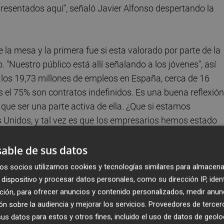
resentados aquí", señaló Javier Alfonso despertando la
la mesa y la primera fue si esta valorado por parte de la
"Nuestro público está allí señalando a los jóvenes", así
los 19,73 millones de empleos en España, cerca de 16
s el 75% son contratos indefinidos. Es una buena reflexión
que ser una parte activa de ella. ¿Que si estamos
Unidos, y tal vez es que
los empresarios hemos estado
roactivos con la sociedad, que es algo muy importante. E
en EE UU se acuñó la expresión 'lo que es bueno par
able de sus datos
estadounidense' y eso no lo he oído nunca en
os socios utilizamos cookies y tecnologías similares para almacena
o toma porque no quiere trabajar para otro, pero es una
dispositivo y procesar datos personales, como su dirección IP, iden
.
ción, para ofrecer anuncios y contenido personalizados, medir anun
n sobre la audiencia y mejorar los servicios.
Proveedores de tercer
s datos para estos y otros fines, incluido el uso de datos de geolo
 con una máxima:
"No hay país en el mundo que funci