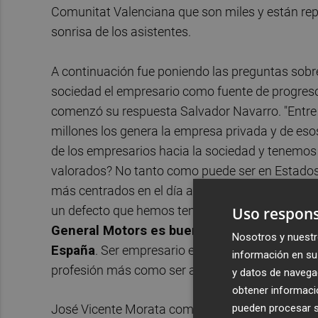
Comunitat Valenciana que son miles y están rep
sonrisa de los asistentes.
A continuación fue poniendo las preguntas sobre 
sociedad el empresario como fuente de progreso. 
comenzó su respuesta Salvador Navarro. "Entre 
millones los genera la empresa privada y de eso
de los empresarios hacia la sociedad y tenemos 
valorados? No tanto como puede ser en Estados 
más centrados en el día a día y no hemos sido p
un defecto que hemos tenido
. En los años 50 
Uso respons
General Motors es bueno para la economía 
Nosotros y nuestr
España
. Ser empresario es una decisión que un
información en su 
profesión más como ser arquitecto por ejemplo"
y datos de navega
obtener informació
pueden procesar su
José Vicente Morata comenzó su intervención