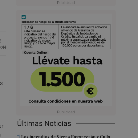
8
3:44
os
Últimas Noticias
an
a
1
Los incendios de Sierra Engarcerán y Culla