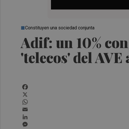
Constituyen una sociedad conjunta
Adif: un 10% con
'telecos' del AVE
Facebook
X
WhatsApp
Email
LinkedIn
Messenger