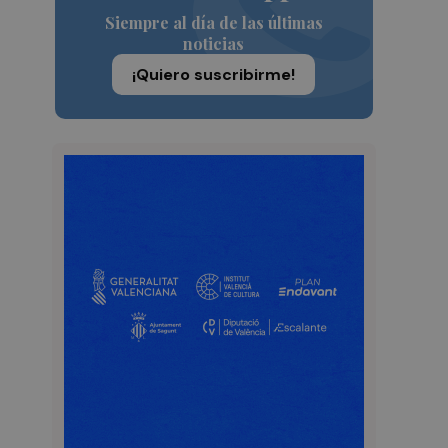
Siempre al día de las últimas
noticias
¡Quiero suscribirme!