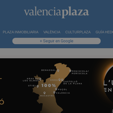
PLAZA INMOBILIARIA
VALÈNCIA
CULTURPLAZA
GUÍA HED
+ Seguir en Google