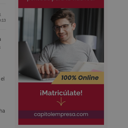
1
9:13
a
s
 el
cha