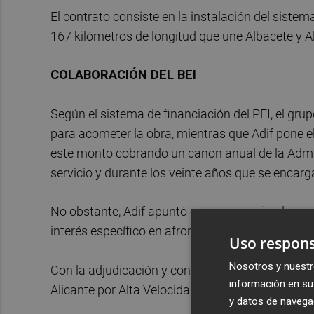
El contrato consiste en la instalación del sist
167 kilómetros de longitud que une Albacete y A
COLABORACIÓN DEL BEI
Según el sistema de financiación del PEI, el gru
para acometer la obra, mientras que Adif pone e
este monto cobrando un canon anual de la Admin
servicio y durante los veinte años que se encar
No obstante, Adif apuntó en un comunicado que 
interés específico en afrontar la financiación del
Uso respons
Nosotros y nuestr
Con la adjudicación y construcción de este tra
información en su 
Alicante por Alta Velocidad se ponga en servicio
y datos de navega