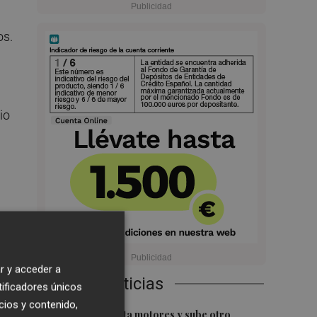
os.
io
r y acceder a
con
Últimas Noticias
tificadores únicos
cios y contenido,
1
El Ibex 35 aprieta motores y sube otro