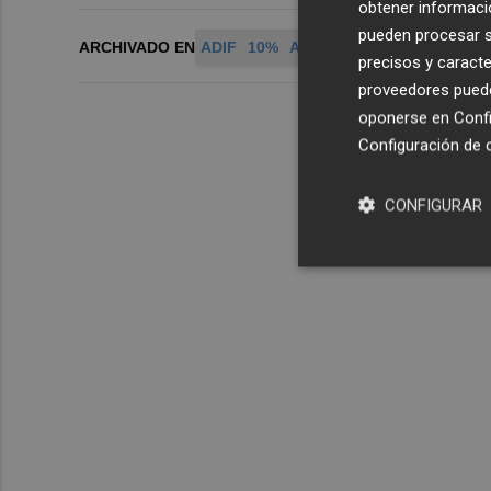
obtener informació
pueden procesar su
ARCHIVADO EN
ADIF
10%
ALSTOM
ISOLUX Y CAF
precisos y caracte
proveedores pueden
oponerse en
Confi
Configuración de 
CONFIGURAR