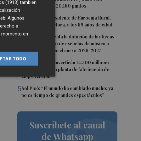
os (1913)
también
0,62%, hasta los 20.180 puntos
calización
2
Fallece el expresidente de Eurocaja Rural,
 web. Algunos
Andrés Gómez Mora, a los 89 años de edad
derecho a
ier momento en
3
CaixaBank aumenta la dotación de las becas
para el alumnado de escuelas de música a
275.000 euros en el curso 2026-2027
PTAR TODO
4
Tesla y SpaceX invertirán 14.500 millones
para construir la planta de fabricación de
chips Terafab
5
Sol Picó: “El mundo ha cambiado mucho; ya
no es tiempo de grandes espectáculos”
Suscríbete al canal
de Whatsapp