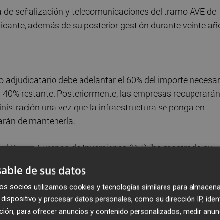
ema de señalización y telecomunicaciones del tramo AVE de
licante, además de su posterior gestión durante veinte añ
po adjudicatario debe adelantar el 60% del importe necesar
l 40% restante. Posteriormente, las empresas recuperarán
istración una vez que la infraestructura se ponga en
garán de mantenerla.
el Banco Europeo de Inversiones (BEI) "ha mostrado su
 proyecto".
able de sus datos
os socios utilizamos cookies y tecnologías similares para almacena
mo de AVE, Fomento pretender garantizar que la conexión 
dispositivo y procesar datos personales, como su dirección IP, iden
 en 2012.
ción, para ofrecer anuncios y contenido personalizados, medir anun