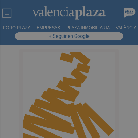
FORO PLAZA
EMPRESAS
PLAZA INMOBILIARIA
VALÈNCIA
+ Seguir en Google