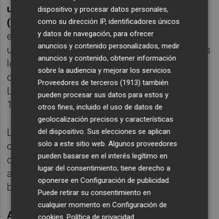
un 1% y un 3% de los gastos del hogar
dispositivo y procesar datos personales,
(agua, luz, teléfono)
y seguros, gastos de
como su dirección IP, identificadores únicos
y datos de navegación, para ofrecer
educación (colegios, guarderías,
anuncios y contenido personalizados, medir
universidades), ONGs y gastos en impuestos
anuncios y contenido, obtener información
locales y seguros sociales, con un máximo
sobre la audiencia y mejorar los servicios.
de 110 euros mensuales en devoluciones.
Proveedores de terceros (1913)
también
Los pagos de la cuenta se realizarán el día
pueden procesar sus datos para estos y
10 de cada mes.
otros fines, incluido el uso de datos de
geolocalización precisos y características
La contratación de esta nueva cuenta
del dispositivo. Sus elecciones se aplican
solo a este sitio web. Algunos proveedores
corriente, disponible para los 12,6 millones
pueden basarse en el interés legítimo en
de clientes existentes y nuevos, remunerará
lugar del consentimiento; tiene derecho a
a sus titulares además con acciones del
oponerse en
Configuración de publicidad
.
banco.
Puede retirar su consentimiento en
cualquier momento en
Configuración de
ACCIONISTA SI QUIERE
cookies
.
Política de privacidad