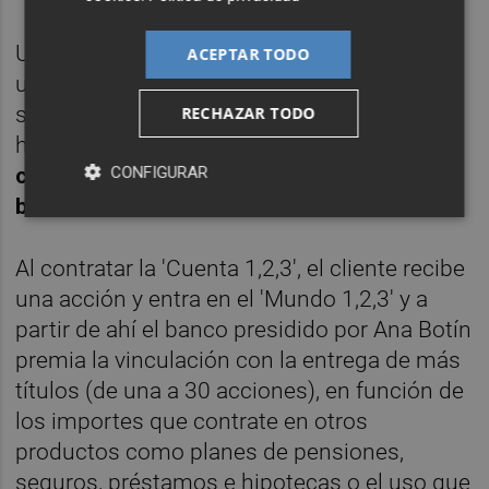
Unos títulos que irán aumentando según el
ACEPTAR TODO
uso de productos como tarjetas de crédito,
seguros, préstamos, planes de pensiones o
RECHAZAR TODO
hipotecas. "
El cliente que se vincule se
CONFIGURAR
convierte si lo desea en accionista del
banco
", resumía Aboukhair.
Al contratar la 'Cuenta 1,2,3', el cliente recibe
una acción y entra en el 'Mundo 1,2,3' y a
partir de ahí el banco presidido por Ana Botín
premia la vinculación con la entrega de más
títulos (de una a 30 acciones), en función de
los importes que contrate en otros
productos como planes de pensiones,
seguros, préstamos e hipotecas o el uso que