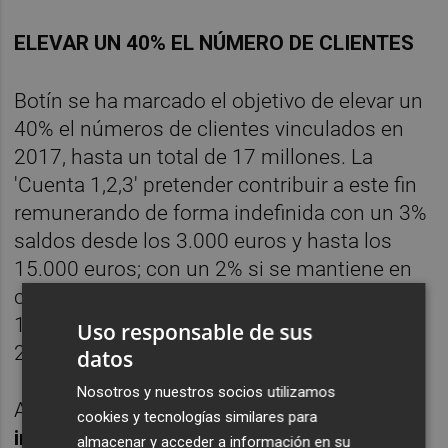
ELEVAR UN 40% EL NÚMERO DE CLIENTES
Botín se ha marcado el objetivo de elevar un
40% el números de clientes vinculados en
2017, hasta un total de 17 millones. La
'Cuenta 1,2,3' pretender contribuir a este fin
remunerando de forma indefinida con un 3%
saldos desde los 3.000 euros y hasta los
15.000 euros; con un 2% si se mantiene en
cuenta entre 2.000 y 3.000 euros, y con un
1% si el saldo oscila entre los 1.000 y los
Uso responsable de sus
2.000 euros.
datos
Nosotros y nuestros socios utilizamos
Además
, el Santander devolverá parte del
cookies y tecnologías similares para
importe de los recibos domiciliados, entre
almacenar y acceder a información en su