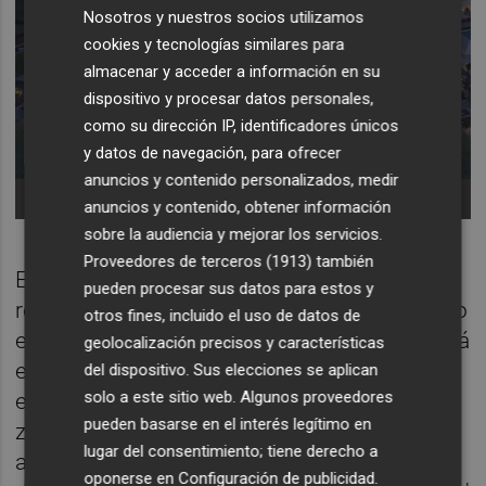
Nosotros y nuestros socios utilizamos
cookies y tecnologías similares para
almacenar y acceder a información en su
dispositivo y procesar datos personales,
como su dirección IP, identificadores únicos
y datos de navegación, para ofrecer
anuncios y contenido personalizados, medir
Infinity, centro comercial de AQ Acentor -
anuncios y contenido, obtener información
sobre la audiencia y mejorar los servicios.
Proveedores de terceros (1913)
también
En cualquier caso, desde AQ Acentor
pueden procesar sus datos para estos y
remarcan que, en paralelo, siguen trabajando
otros fines, incluido el uso de datos de
en la configuración del espacio que reservará
geolocalización precisos y características
el 48% de la superficie a
retail,
mientras que
del dispositivo. Sus elecciones se aplican
solo a este sitio web. Algunos proveedores
el 12% será ocio; el 10%, restauración; el 9%,
pueden basarse en el interés legítimo en
zona de oficinas y coworking; el 8% lo
lugar del consentimiento; tiene derecho a
acaparará un hotel; y el 7%, servicios
oponerse en
Configuración de publicidad
.