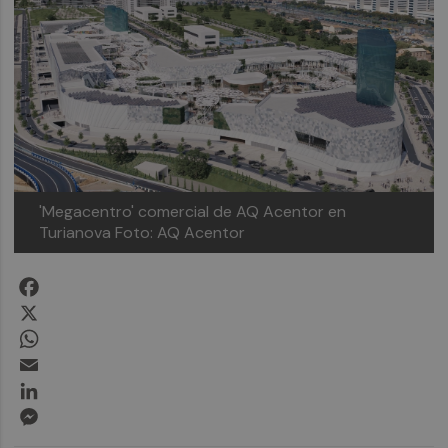
'Megacentro' comercial de AQ Acentor en
Turianova
Foto: AQ Acentor
Facebook
X
WhatsApp
Email
LinkedIn
Messenger