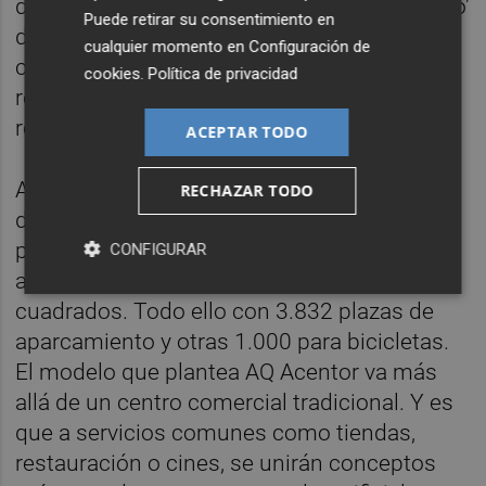
deportivos. El objetivo es que el 'megacentro'
Puede retirar su consentimiento en
dote de servicios a este nuevo barrio de la
cualquier momento en
Configuración de
ciudad, que ya cuenta con varios bloques
cookies
.
Política de privacidad
residenciales construidos y vecinos
residiendo en la zona.
ACEPTAR TODO
Así,
Infinity
contará con 220 locales
RECHAZAR TODO
distribuidos en planta semisótano, baja,
primera y segunda, con una superficie bruta
CONFIGURAR
alquilable (SBA) de 113.000 metros
cuadrados. Todo ello con 3.832 plazas de
aparcamiento y otras 1.000 para bicicletas.
El modelo que plantea AQ Acentor va más
allá de un centro comercial tradicional. Y es
que a servicios comunes como tiendas,
restauración o cines, se unirán conceptos