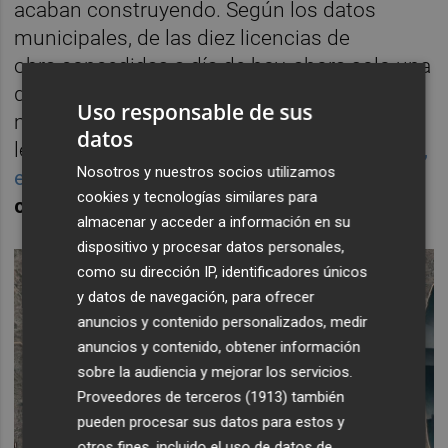
acaban construyendo. Según los datos
municipales, de las diez licencias de
obra concedidas a día de hoy, ahora solo una
decena de ellas tienen licencia de obra
Uso responsable de sus
municipal para su materialización (4 de la
datos
legislatura anterior y 6 de la actual),
la última,
Nosotros y nuestros socios utilizamos
en Perleta
.
Pero de ellas, solo hay cinco
cookies y tecnologías similares para
construidas y dos operativas
.
almacenar y acceder a información en su
dispositivo y procesar datos personales,
como su dirección IP, identificadores únicos
y datos de navegación, para ofrecer
anuncios y contenido personalizados, medir
anuncios y contenido, obtener información
sobre la audiencia y mejorar los servicios.
Proveedores de terceros (1913)
también
pueden procesar sus datos para estos y
otros fines, incluido el uso de datos de