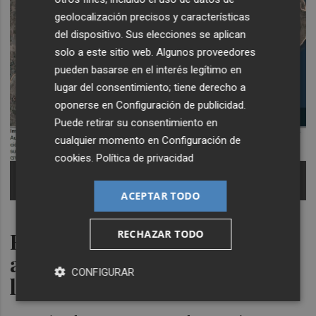
geolocalización precisos y características
del dispositivo. Sus elecciones se aplican
solo a este sitio web. Algunos proveedores
pueden basarse en el interés legítimo en
lugar del consentimiento; tiene derecho a
oponerse en
Configuración de publicidad
.
Puede retirar su consentimiento en
cualquier momento en
Configuración de
cookies
.
Política de privacidad
Mapa geográfico de las fotovoltaicas proyectadas
en Elche y su estado - AP
ACEPTAR TODO
El grueso con permiso
RECHAZAR TODO
autonómico, a la espera de
CONFIGURAR
licencia