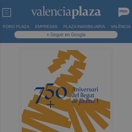
FORO PLAZA
EMPRESAS
PLAZA INMOBILIARIA
VALÈNCIA
+ Seguir en Google