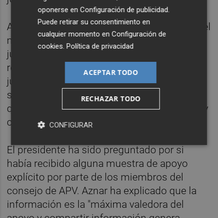
oponerse en
Configuración de publicidad
.
Puede retirar su consentimiento en
Aznar ha comentado que su actitud "desde el
cualquier momento en
Configuración de
minuto cero" es la de "colaboración con la
cookies
.
Política de privacidad
justicia y siempre desde la discreción y el
respeto a los tiempos y a las formas de la
ACEPTAR TODO
justicia". "Esa actitud es invariable y así
seguirá siendo porque es un tema que hay
RECHAZAR TODO
que tomarse súper en serio como debe ser y
como se está tomando", ha destacado.
CONFIGURAR
El presidente ha sido preguntado por si
había recibido alguna muestra de apoyo
explícito por parte de los miembros del
consejo de APV. Aznar ha explicado que la
información es la "máxima valedora del