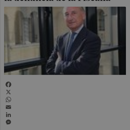
Facebook
X
WhatsApp
Email
LinkedIn
Messenger