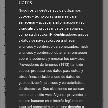
datos
siempre ha habido comentarios y
Nosotros y nuestros socios utilizamos
observaciones, y como la misma
cookies y tecnologías similares para
interventora declaró ante el juez, han sido
almacenar y acceder a información en su
corregidas en su inmensa mayoría", ha
dispositivo y procesar datos personales,
agregado.
como su dirección IP, identificadores únicos
y datos de navegación, para ofrecer
"IMPRECISIONES Y DATOS ERRÓNEOS EN
anuncios y contenido personalizados, medir
anuncios y contenido, obtener información
LOS MEDIOS"
sobre la audiencia y mejorar los servicios.
Proveedores de terceros (1913)
también
Por otro lado, Aznar ha criticado que la
pueden procesar sus datos para estos y
investigación de la Fiscalía es un proceso
otros fines, incluido el uso de datos de
"muy contado en los medios de
geolocalización precisos y características
comunicación" y se está haciendo con
del dispositivo. Sus elecciones se aplican
"bastantes imprecisiones y datos erróneos,
solo a este sitio web. Algunos proveedores
pero habrá tiempo para aclararlo todo ante el
pueden basarse en el interés legítimo en
lugar del consentimiento; tiene derecho a
juez".