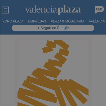
FORO PLAZA
EMPRESAS
PLAZA INMOBILIARIA
VALÈNCIA
+ Seguir en Google