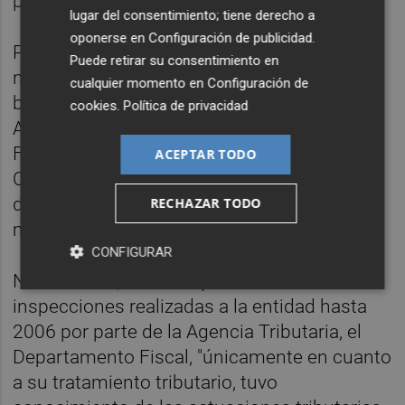
por un total de 15.344 euros.
lugar del consentimiento; tiene derecho a
oponerse en
Configuración de publicidad
.
Por otra parte, Bankia informa al juez de que
Puede retirar su consentimiento en
no consta que ninguno de los órganos del
cualquier momento en
Configuración de
banco bajo la presidencia de Rato (ni
cookies
.
Política de privacidad
Auditoría Interna, Fiscal, Dirección
Financiera, Secretaría General y
ACEPTAR TODO
Contabilidad) "u otros, tuvieran constancia
de la existencia de tarjetas emitidas al
RECHAZAR TODO
margen del circuito ordinario".
CONFIGURAR
No obstante, clarifica que durante las
inspecciones realizadas a la entidad hasta
2006 por parte de la Agencia Tributaria, el
Departamento Fiscal, "únicamente en cuanto
a su tratamiento tributario, tuvo