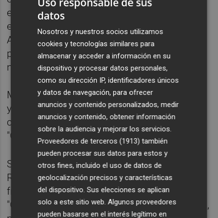
Uso responsable de sus
ejecutivos y directivos se registraban
datos
exclusivamente en la cuenta "Tratamiento
Nosotros y nuestros socios utilizamos
Administrativo Circular 50/99", que llevaba
cookies y tecnologías similares para
por título "Regularización por fraudes,
almacenar y acceder a información en su
negligencias y deficiencias de los sistemas".
dispositivo y procesar datos personales,
como su dirección IP, identificadores únicos
y datos de navegación, para ofrecer
Mientras, los cargos del resto de consejeros
anuncios y contenido personalizados, medir
y miembros de la Comisión de Control se
anuncios y contenido, obtener información
contabilizaban exclusivamente en la cuenta
sobre la audiencia y mejorar los servicios.
"Gastos de Órganos de Gobierno".
Proveedores de terceros (1913)
también
pueden procesar sus datos para estos y
Sin embargo, precisa, algunos gastos de
otros fines, incluido el uso de datos de
Rato y Barcoj se cargaron "puntualmente, y
geolocalización precisos y características
frente a la práctica habitual", a la cuenta
del dispositivo. Sus elecciones se aplican
solo a este sitio web. Algunos proveedores
"Gastos Reuniones Trab. Tarjetas empresas",
pueden basarse en el interés legítimo en