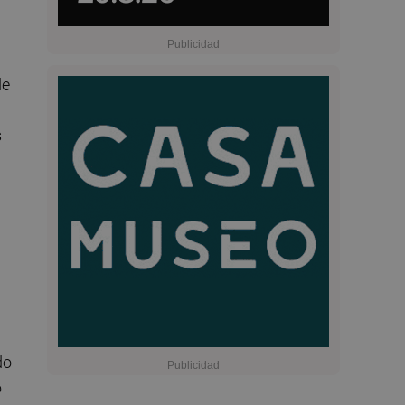
de
s
do
6