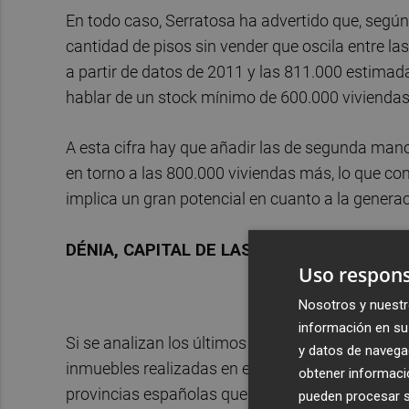
En todo caso, Serratosa ha advertido que, según
cantidad de pisos sin vender que oscila entre la
a partir de datos de 2011 y las 811.000 estimad
hablar de un stock mínimo de 600.000 vivienda
A esta cifra hay que añadir las de segunda mano
en torno a las 800.000 viviendas más, lo que co
implica un gran potencial en cuanto a la gener
DÉNIA, CAPITAL DE LAS VIVIENDAS VACÍAS
Uso respons
Nosotros y nuestr
información en su 
Si se analizan los últimos datos publicados por 
y datos de navega
inmuebles realizadas en el primer trimestre del
obtener informació
provincias españolas que más compraventas a ex
pueden procesar su