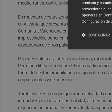
mediterránea, con la única excepción de la capit
precisos y caracte
proveedores pueden
oponerse en
Confi
En muchas de estas zonas se registran altos d
Configuración de 
en Alicante que presenta un 36% de viviendas vac
Comunitat Valenciana entre la Generalitat, las
CONFIGURAR
imprescindible poner en marcha todas aquellas ini
ciudadanos de otros países y que fomenten el uso
Poner en valor esta oferta inmobiliaria, mediant
Permitiría liberar recursos del sistema financier
tanto del sector inmobiliario, por ejemplo en el 
empresariales y de consumo.
También se estima que generaría actividad econ
inmuebles por las familias: hábitat, alimentación,
regeneración urbana en zonas afectadas por seg