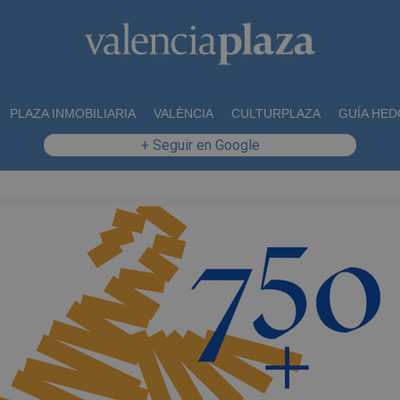
PLAZA INMOBILIARIA
VALÈNCIA
CULTURPLAZA
GUÍA HED
+ Seguir en Google