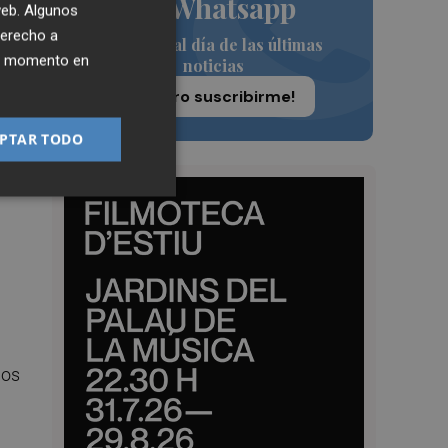
de Whatsapp
 web. Algunos
derecho a
Siempre al día de las últimas
ier momento en
noticias
a
¡Quiero suscribirme!
PTAR TODO
los