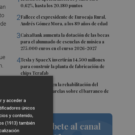
0,62%, hasta los 20.180 puntos
ran
to
2
Fallece el expresidente de Eurocaja Rural,
ede
Andrés Gómez Mora, a los 89 años de edad
3
CaixaBank aumenta la dotación de las becas
para el alumnado de escuelas de música a
275.000 euros en el curso 2026-2027
que
4
Tesla y SpaceX invertirán 14.500 millones
n.
para construir la planta de fabricación de
chips Terafab
5
L'Eliana avanza en la rehabilitación del
puente y las pasarelas sobre el barranco de
Mandor
r y acceder a
tificadores únicos
cios y contenido,
os (1913)
también
Suscríbete al canal
a
calización