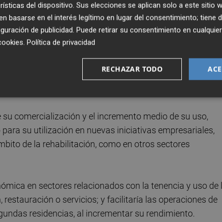
al española.
rísticas del dispositivo. Sus elecciones se aplican solo a este sitio
 basarse en el interés legítimo en lugar del consentimiento; tiene 
guración de publicidad
. Puede retirar su consentimiento en cualqu
atos de desocupación de inmuebles, como el caso de Déni
cookies
.
Política de privacidad
ías. Esta es la razón por la que la Comisión creada en la
 cámaras, expertos y empresarios entiende como
RECHAZAR TODO
ACE
ciativas que faciliten la venta del stock inmobiliario a
 del parque residencial existente por extranjeros.
e su comercialización y el incremento medio de su uso,
o para su utilización en nuevas iniciativas empresariales,
ámbito de la rehabilitación, como en otros sectores
ómica en sectores relacionados con la tenencia y uso de 
 restauración o servicios; y facilitaría las operaciones de
undas residencias, al incrementar su rendimiento.