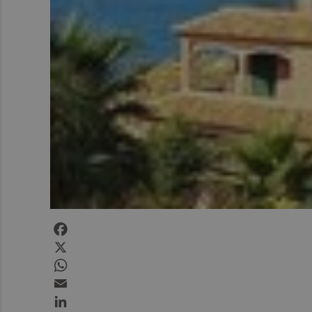
Facebook
X
WhatsApp
Email
LinkedIn