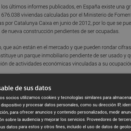
 los últimos informes publicados, en España existe una g
s 676.038 viviendas calculadas por el Ministerio de Fomen
as por Catalunya Caixa en junio de 2012, por lo que se pu
s de nueva construcción pendientes de ser ocupadas.
, que aún están en el mercado y que pueden rondar cifras
nstituye un parque inmobiliario pendiente de ser usado y 
ación de actividades económicas vinculadas a su ocupació
able de sus datos
os socios utilizamos cookies y tecnologías similares para almacena
dispositivo y procesar datos personales, como su dirección IP, iden
el
Ministerio de Fomento
sobre las transacciones de
ción, para ofrecer anuncios y contenido personalizados, medir anun
 año, el informe expuesto por Serratosa señala como las
n sobre la audiencia y mejorar los servicios.
Proveedores de tercer
tranjeros han sido, nuevamente, las situadas en la cost
s datos para estos y otros fines, incluido el uso de datos de geolo