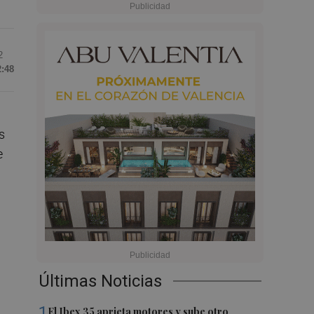
2
2:48
s
e
Últimas Noticias
1
El Ibex 35 aprieta motores y sube otro