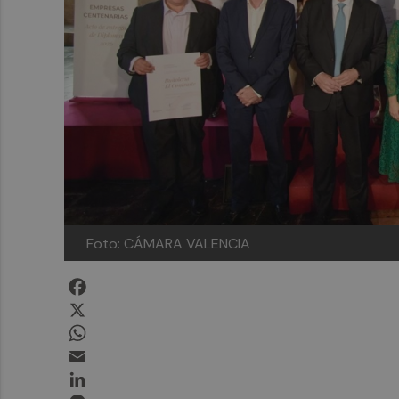
Foto: CÁMARA VALENCIA
Facebook
X
WhatsApp
Email
LinkedIn
Messenger