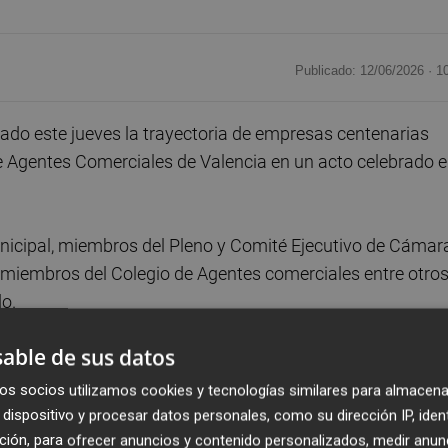
Publicado: 12/06/2026 ·
1
do este jueves la trayectoria de empresas centenarias
de Agentes Comerciales de Valencia en un acto celebrado 
unicipal, miembros del Pleno y Comité Ejecutivo de Cámar
 miembros del Colegio de Agentes comerciales entre otros
o.
able de sus datos
Abanicos Vibenca
,
Aparisi Cepillos
,
Buñolería El
va Elèctrica de Meliana
,
Cooperativa Elèctrica de
os socios utilizamos cookies y tecnologías similares para almacena
Fluido Eléctrico Museros
,
L'Anec Papers
,
Relojería
dispositivo y procesar datos personales, como su dirección IP, iden
ción, para ofrecer anuncios y contenido personalizados, medir anun