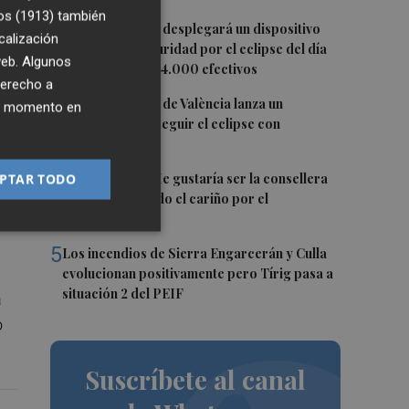
os (1913)
también
2
La Guardia Civil desplegará un dispositivo
calización
especial de seguridad por el eclipse del día
 web. Algunos
12, con más de 24.000 efectivos
derecho a
an
3
El Ayuntamiento de València lanza un
ier momento en
decálogo para seguir el eclipse con
seguridad
4
PTAR TODO
Carmen Ortí: "Me gustaría ser la consellera
que ha estimulado el cariño por el
valenciano"
5
Los incendios de Sierra Engarcerán y Culla
evolucionan positivamente pero Tírig pasa a
situación 2 del PEIF
a
o
Suscríbete al canal