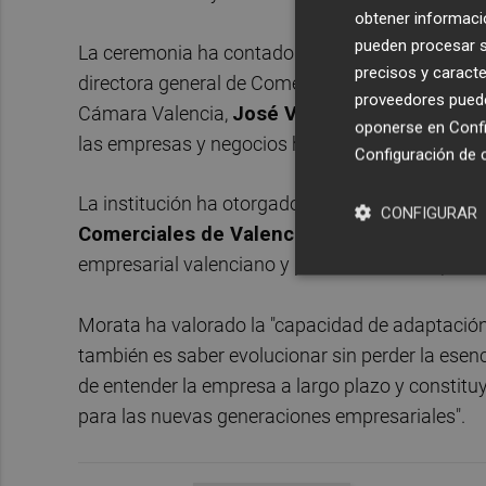
obtener informació
pueden procesar su
La ceremonia ha contado con la participación d
precisos y caracte
directora general de Comercio, Artesanía y Cons
proveedores pueden
Cámara Valencia,
José Vicente Morata
, quié
oponerse en
Confi
las empresas y negocios históricos como genera
Configuración de 
La institución ha otorgado además un reconocim
CONFIGURAR
Comerciales de Valencia
, recogido por su pr
empresarial valenciano y por su labor de represe
Morata ha valorado la "capacidad de adaptación
también es saber evolucionar sin perder la esen
de entender la empresa a largo plazo y constitu
para las nuevas generaciones empresariales".