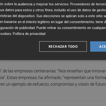
n sobre la audiencia y mejorar los servicios.
Proveedores de tercer
s datos para estos y otros fines, incluido el uso de datos de geolo
el Concejal de Urbanismo y Vivienda,
Juan Giner
; la
rísticas del dispositivo. Sus elecciones se aplican solo a este sitio
umo de la Generalitat,
Maribel Sáez
, y el presidente de
 basarse en el interés legítimo en lugar del consentimiento; tiene 
n ha destacado en su intervención "el papel que desempeñ
guración de publicidad
. Puede retirar su consentimiento en cualqu
dores de riqueza, empleo y estabilidad económica".
cookies
.
Política de privacidad
iento especial al
Colegio Oficial de Agentes
RECHAZAR TODO
ACE
esidente
Carlos Requena
, por "su contribución al tejido
ntación y apoyo a la actividad comercial".
" de las empresas centenarias: "Nos enseñan que innovar
cia". Estas empresas, ha afirmado, "representan una form
yen un ejemplo de esfuerzo, compromiso y visión de futur