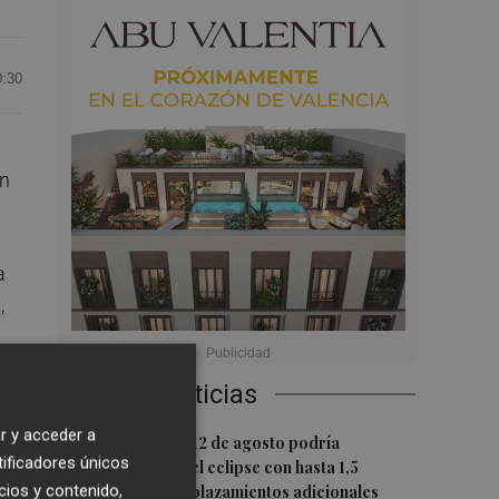
0:30
en
a
,
Últimas Noticias
r y acceder a
1
La movilidad el 12 de agosto podría
tificadores únicos
duplicarse por el eclipse con hasta 1,5
cios y contenido,
millones de desplazamientos adicionales