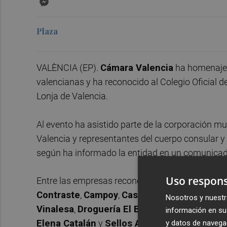
Plaza
VALÈNCIA (EP).
Cámara Valencia
ha homenajea
valencianas y ha reconocido al Colegio Oficial 
Lonja de Valencia.
Al evento ha asistido parte de la corporación m
Valencia y representantes del cuerpo consular y
según ha informado la entidad en un comunicad
Uso respons
Entre las empresas reconocidas se encuentran
Contraste
,
Campoy
,
Casa La Curra
,
Cooperati
Nosotros y nuestr
Vinalesa
,
Droguería El Barco
,
El Niño Llorón
,
información en su 
Elena Catalán
y
Sellos Alepuz
.
y datos de navega