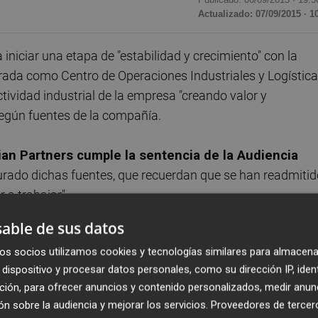
Actualizado: 07/09/2015 · 1
niciar una etapa de "estabilidad y crecimiento" con la
brada como Centro de Operaciones Industriales y Logístic
ctividad industrial de la empresa "creando valor y
según fuentes de la compañía.
ian Partners cumple la sentencia de la Audiencia
urado dichas fuentes, que recuerdan que se han readmitid
 a trabajar".
able de sus datos
a del
centro suponga el "cierre definitivo" del conflic
os socios utilizamos cookies y tecnologías similares para almacena
tías una etapa de crecimiento, rentabilidad y estabilidad"
dispositivo y procesar datos personales, como su dirección IP, iden
ción, para ofrecer anuncios y contenido personalizados, medir anun
n sobre la audiencia y mejorar los servicios.
Proveedores de tercer