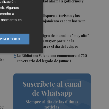
burlar la seguridad alarma a gobiernos y
calización
empresas
 web. Algunos
derecho a
3
El eclipse solar dispara el turismo y las
l
ier momento en
búsquedas de alojamiento crecen hasta un
500%
4
Aemet prevé peligro de incendios "muy alto"
PTAR TODO
o "extremo" en la mayor parte de la
Península y Baleares el día del eclipse
5
La Biblioteca Valenciana conmemora el 750
do
aniversario del legado de Jaume I
Suscríbete al canal
de Whatsapp
Siempre al día de las últimas
de
noticias