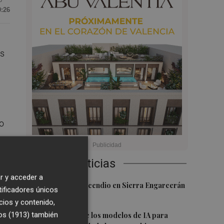
0:26
as
o
Últimas Noticias
to
r y acceder a
.
1
Controlado el incendio en Sierra Engarcerán
tificadores únicos
(Castellón)
cios y contenido,
2
os (1913)
también
La capacidad de los modelos de IA para