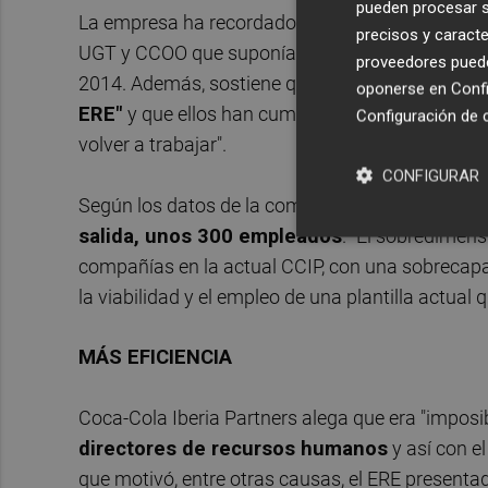
pueden procesar su
La empresa ha recordado que el pasado mes de ju
precisos y caracte
UGT y CCOO que suponía el cierre de la negocia
proveedores pueden
2014. Además, sostiene que la
Audiencia Nacio
oponerse en
Confi
ERE"
y que ellos han cumplido la sentencia con 
Configuración de 
volver a trabajar".
CONFIGURAR
Según los datos de la compañía,
de un total d
salida, unos 300 empleados
. "El sobredimens
compañías en la actual CCIP, con una sobrecap
la viabilidad y el empleo de una plantilla actua
MÁS EFICIENCIA
Coca-Cola Iberia Partners alega que era "imposi
directores de recursos humanos
y así con el
que motivó, entre otras causas, el ERE presentad