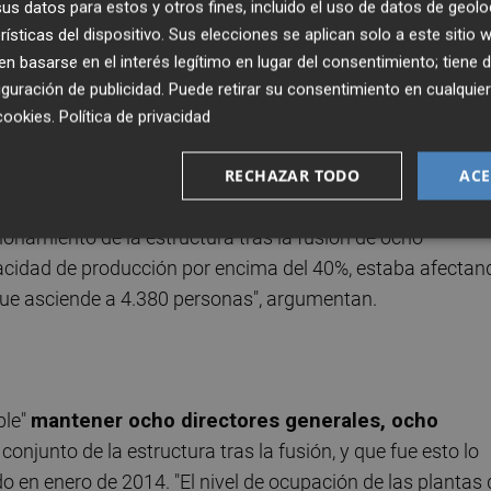
s datos para estos y otros fines, incluido el uso de datos de geolo
lio cerró un acuerdo con los sindicatos USO, CGT, CSIF,
rísticas del dispositivo. Sus elecciones se aplican solo a este sitio
ción del Expediente de Regulación de Empleo iniciado en
 basarse en el interés legítimo en lugar del consentimiento; tiene 
nal "nunca ha cuestionado la causa organizativa de
guración de publicidad
. Puede retirar su consentimiento en cualqu
la readmisión de "todos los trabajadores que han decidido
cookies
.
Política de privacidad
RECHAZAR TODO
ACE
e 840 afectados se reincorporan, tras acuerdos de
ionamiento de la estructura tras la fusión de ocho
acidad de producción por encima del 40%, estaba afectan
l que asciende a 4.380 personas", argumentan.
ble"
mantener ocho directores generales, ocho
 conjunto de la estructura tras la fusión, y que fue esto lo
o en enero de 2014. "El nivel de ocupación de las plantas 