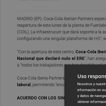
MADRID (EP). Coca-Cola Iberian Partners espera i
reapertura de este lunes de la planta de Fuenla
(COIL). La infraestrucutr que dará soporte a la a
configurando una singular plataforma de I+D", 
"Con la apertura de este centro,
Coca-Cola Iber
Nacional que declaró nulo el ERE
", han aseg
a "todos los trabajadores que han decidido volver
Uso respons
Coca-Cola Iberia Partners espera que la apertur
Nosotros y nuestr
laboral
, permitiendo "encarar con mayores garan
información en su 
y datos de navega
ACUERDO CON LOS SINDICATOS
obtener informació