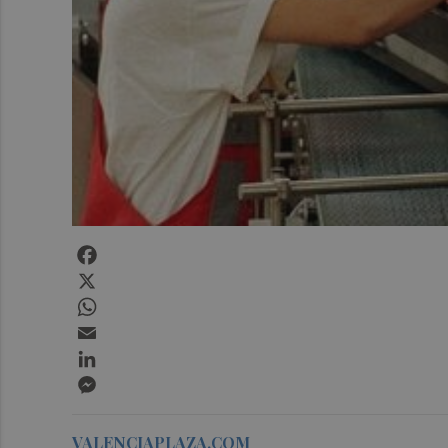
Facebook
X
WhatsApp
Email
LinkedIn
Messenger
VALENCIAPLAZA.COM