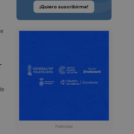
¡Quiero suscribirme!
ce
-
de