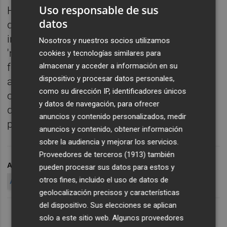
Uso responsable de sus
Hace un mes el investigador Dragos Ruiu
datos
descubrió que su laboratorio había sido
infectado durante tres años mediante un
Nosotros y nuestros socios utilizamos
'malware' capaz de comunicarse de esta
cookies y tecnologías similares para
almacenar y acceder a información en su
forma, el badBIOS. El 'software' borraba
dispositivo y procesar datos personales,
archivos de los equipos y cambiaba la
como su dirección IP, identificadores únicos
configuración sin previo aviso y se hizo muy
y datos de navegación, para ofrecer
difícil de eliminar al desconocer esta
anuncios y contenido personalizados, medir
particular característica.
anuncios y contenido, obtener información
sobre la audiencia y mejorar los servicios.
Proveedores de terceros (1913)
también
ARCHIVADO EN
MALWARE
CREAN UN MALWARE
pueden procesar sus datos para estos y
otros fines, incluido el uso de datos de
ALTAVOCES
SONIDOS
geolocalización precisos y características
del dispositivo. Sus elecciones se aplican
solo a este sitio web. Algunos proveedores