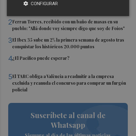
1
El homenaje a Ferran Torres en Foios, en imágenes
CONFIGURAR
2
Ferran Torres, recibido con un baño de masas en su
pueblo: "Allá donde voy siempre digo que soy de Foios"
3
El Ibex 35 sube un 2% la primera semana de agosto tras
conquistar los históricos 20.000 puntos
4
¿El Pacífico puede esperar?
5
El TARC obliga a València a readmitir a la empresa
excluida y reanuda el concurso para comprar un furgón
policial
Suscríbete al canal de
Whatsapp
Siempre al día de las últimas noticias