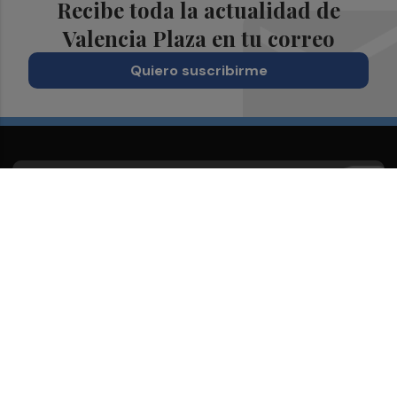
Recibe toda la actualidad de
Valencia Plaza en tu correo
Quiero suscribirme
Suscríbete al Boletín
Todos los días a primera hora en tu email
¡Quiero suscribirme!
Síguenos en redes
Valencia Plaza, desde cualquier medio