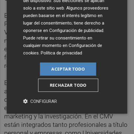
del dispositivo. Sus elecciones se aplican
solo a este sitio web. Algunos proveedores
El acto será clausurado por
Rafael Aznar
,
pueden basarse en el interés legítimo en
lugar del consentimiento; tiene derecho a
Presidente de la Autoridad Portuaria de
oponerse en
Configuración de publicidad
.
Valencia. La elección de Aznar pone de
Puede retirar su consentimiento en
manifiesto la necesaria relación entre
cualquier momento en
Configuración de
empresa y marketing, como actividad
cookies
.
Política de privacidad
fundamental para el sostenimiento y
rentabilidad económica de una compañía.
ACEPTAR TODO
El Club Marketing Valencia es una
RECHAZAR TODO
asociación sin fines lucrativos que tiene
como objetivo profesionalizar la gestión
CONFIGURAR
empresarial mediante la difusión del
marketing y la investigación. En el CMV
están integrados tanto profesionales a título
personal y empresas, como Universidades,