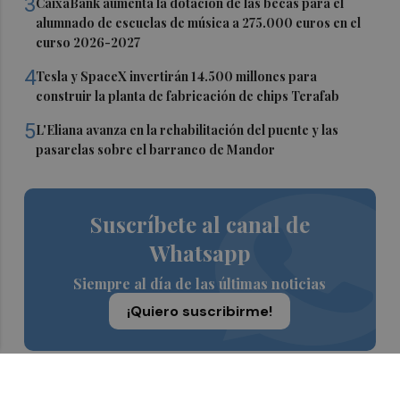
3
CaixaBank aumenta la dotación de las becas para el
alumnado de escuelas de música a 275.000 euros en el
curso 2026-2027
4
Tesla y SpaceX invertirán 14.500 millones para
construir la planta de fabricación de chips Terafab
5
L'Eliana avanza en la rehabilitación del puente y las
pasarelas sobre el barranco de Mandor
Suscríbete al canal de
Whatsapp
Siempre al día de las últimas noticias
¡Quiero suscribirme!