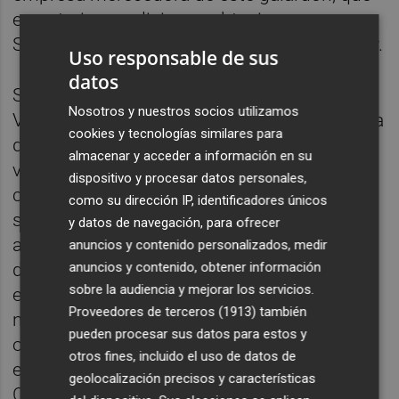
en anteriores ediciones obtuvieron
Supermercados Consum y Chocolates Valor.
Uso responsable de sus
datos
Según el presidente del Club Marketing
Nosotros y nuestros socios utilizamos
Valencia,
Adolfo López
, "El Premio Estrategia
cookies y tecnologías similares para
de Marketing distingue a las empresas
almacenar y acceder a información en su
valencianas que invierten con objetivos de
dispositivo y procesar datos personales,
crecimiento sostenible en el mercado,
como su dirección IP, identificadores únicos
siendo la estrategia en el mercado y las
y datos de navegación, para ofrecer
acciones de marketing el reflejo inequívoco
anuncios y contenido personalizados, medir
anuncios y contenido, obtener información
de su apuesta. La decidida actuación de
sobre la audiencia y mejorar los servicios.
empresas como las que se sitúan entre las
Proveedores de terceros (1913)
también
nominadas al Premio, nos aporta el
pueden procesar sus datos para estos y
optimismo necesario para presumir un
otros fines, incluido el uso de datos de
esperanzador futuro económico en nuestra
geolocalización precisos y características
Comunidad"