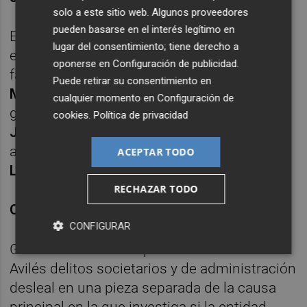
solo a este sitio web. Algunos proveedores
pueden basarse en el interés legítimo en
El día 3 están llamados a declarar el
lugar del consentimiento; tiene derecho a
expresidente de la entidad
Vicente Sala
, ya
oponerse en
Configuración de publicidad
.
fallecido; los exvicepresidentes
Ángel
Puede retirar su consentimiento en
Martínez
y
Armando Sala
; el exdirector
cualquier momento en
Configuración de
general de Participaciones Empresariales
cookies
.
Política de privacidad
Joaquín Mesegue
r; el exdirector general
adjunto
Agustín Llorca
; y los exconsejeros
ACEPTAR TODO
Luis Esteban
,
Salvador Pilés
y
Enrique Pui
g.
RECHAZAR TODO
CRÉDITOS IRREGULARES
CONFIGURAR
Gómez Bermúdez imputa indiciariamente a
Avilés delitos societarios y de administración
desleal en una pieza separada de la causa
principal en la que investiga si la entidad