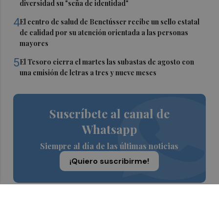
diversidad su "seña de identidad"
4
El centro de salud de Benetússer recibe un sello estatal
de calidad por su atención orientada a las personas
mayores
5
El Tesoro cierra el martes las subastas de agosto con
una emisión de letras a tres y nueve meses
Suscríbete al canal de
Whatsapp
Siempre al día de las últimas noticias
¡Quiero suscribirme!