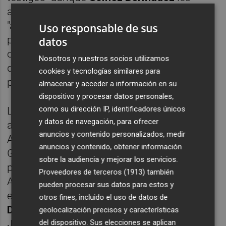
aconsejó en una providencia que acudieran
"acompañados de letrado", que podrá "estar
Uso responsable de sus
presente sin intervenir" en la declaración, al
datos
objeto de "garantizar al máximo el derecho
Nosotros y nuestros socios utilizamos
de defensa" en el caso de que su "condición
cookies y tecnologías similares para
procesal" cambiara a la de imputado.
almacenar y acceder a información en su
dispositivo y procesar datos personales,
como su dirección IP, identificadores únicos
Las comparecencias se reanudarán el 2 de
y datos de navegación, para ofrecer
abril cuando tendrán que comparecer en la
anuncios y contenido personalizados, medir
Audiencia Nacional el vicepresidente del
anuncios y contenido, obtener información
Gobierno de Murcia, Juan Bernal; el
sobre la audiencia y mejorar los servicios.
presidente de la Cámara de Comercio de
Proveedores de terceros (1913)
también
Alicante,
José Enrique Garrigós
; y los
pueden procesar sus datos para estos y
exconsejeros
Pilar Cáceres
,
Pere Joan
otros fines, incluido el uso de datos de
Devesa
,
Susana Maestre
,
Manuel Muelas
,
geolocalización precisos y características
del dispositivo. Sus elecciones se aplican
Juan Pacheco
y
Rosa Ana Perán
.