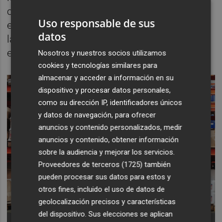
claramente a largo plazo, para consolidarla
Uso responsable de sus
en 2026", subrayan. De cara al próximo año,
datos
la intención es lanzar una nueva resolución
en febrero.
Nosotros y nuestros socios utilizamos
cookies y tecnologías similares para
almacenar y acceder a información en su
dispositivo y procesar datos personales,
como su dirección IP, identificadores únicos
y datos de navegación, para ofrecer
anuncios y contenido personalizados, medir
anuncios y contenido, obtener información
sobre la audiencia y mejorar los servicios.
Proveedores de terceros (1725)
también
pueden procesar sus datos para estos y
otros fines, incluido el uso de datos de
geolocalización precisos y características
del dispositivo. Sus elecciones se aplican
-
Foto: Tiger Lily/PEXELS