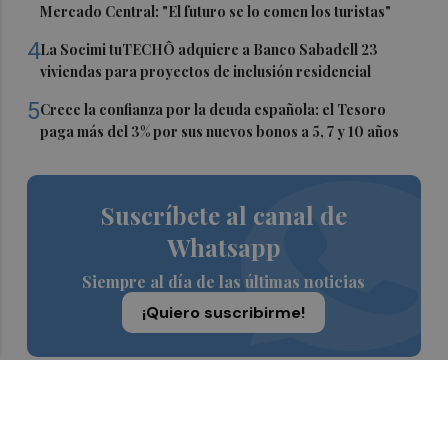
Mercado Central: "El futuro se lo comen los turistas"
4
La Socimi tuTECHÔ adquiere a Banco Sabadell 23
viviendas para proyectos de inclusión residencial
5
Crece la confianza por la deuda española: el Tesoro
paga más del 3% por sus nuevos bonos a 5, 7 y 10 años
Suscríbete al canal de
Whatsapp
Siempre al día de las últimas noticias
¡Quiero suscribirme!