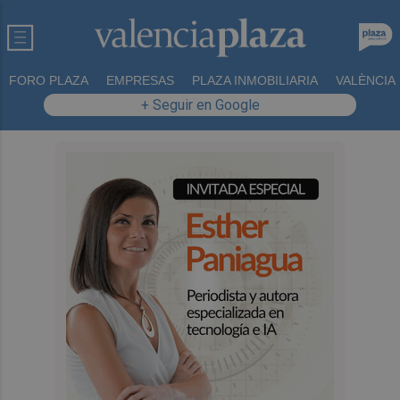
FORO PLAZA
EMPRESAS
PLAZA INMOBILIARIA
VALÈNCIA
+ Seguir en Google