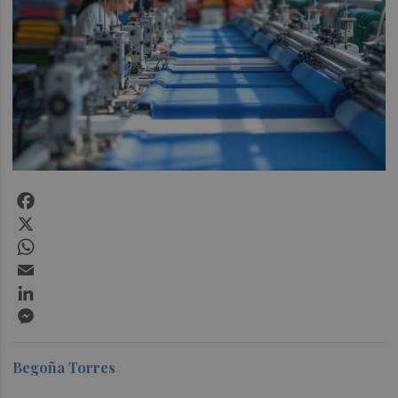
Facebook
X
WhatsApp
Email
LinkedIn
Messenger
Begoña Torres