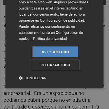
solo a este sitio web. Algunos proveedores
pueden basarse en el interés legítimo en
lugar del consentimiento; tiene derecho a
En atención a este diario, el secretario
oponerse en
Configuración de publicidad
.
autonómico de Industria,
Felipe Carrasco
, se
Puede retirar su consentimiento en
muestra satisfecho con esta primera
cualquier momento en
Configuración de
experiencia que considera necesaria en una
cookies
.
Política de privacidad
comunidad autónoma con un elevado
número de clústeres y que, hasta ahora,
ACEPTAR TODO
carecía de una política específica en este
RECHAZAR TODO
ámbito. Pero, también, para alinear a la
Comunitat con la política europea de
CONFIGURAR
clústeres, que dirige cada vez más fondos
hacia acciones industriales y de cooperación
empresarial. "Era un espacio que no
podíamos cubrir porque no existía una
política de clústeres, y ahora nos permitirá