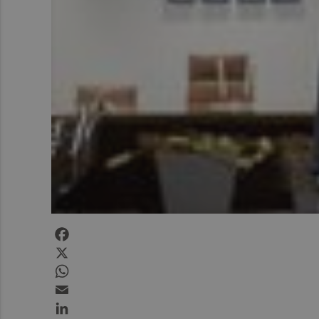
Facebook
X
WhatsApp
Email
LinkedIn