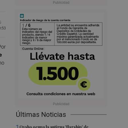
6
9:53
Por
e
mo
Últimas Noticias
1
Oysho ocupa la antigua 'flagship' de