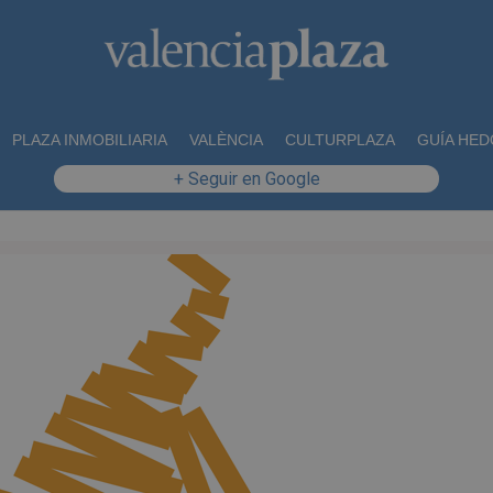
PLAZA INMOBILIARIA
VALÈNCIA
CULTURPLAZA
GUÍA HED
+ Seguir en Google