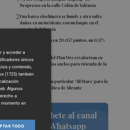
Nespresso en la calle Colón de València
2
Una batea clochinera se hunde y otra sufre
daños en un incidente con un buque en el
puerto de Valencia
e
3
El Ibex 35 cierra en 20.057 puntos, un 0,17%
más
r y acceder a
4
Los concursos del Plan Vive revalorizan en
tificadores únicos
l
casi 12 millones los suelos para vivienda de la
cios y contenido,
Generalitat
os (1725)
también
s
5
calización
El PSPV ultima su particular 'All Stars' para la
Conferencia Política de Alicante
 web. Algunos
derecho a
ier momento en
Suscríbete al canal
un
de Whatsapp
PTAR TODO