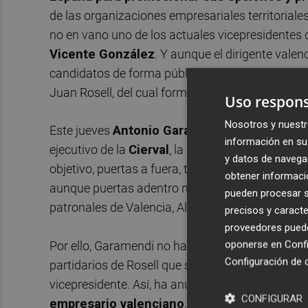
de las organizaciones empresariales territoriale
no en vano uno de los actuales vicepresidentes 
Vicente González
. Y aunque el dirigente vale
candidatos de forma pública, se entiende que su
Juan Rosell, del cual forma parte.
Uso respons
Nosotros y nuestr
Este jueves
Antonio Garamendi ha pasado po
información en su 
ejecutivo de la
Cierval
, la Confederación de Or
y datos de navega
objetivo, puertas a fuera, tender la mano a todos
obtener informació
aunque puertas adentro no se duda de su intenc
pueden procesar su
patronales de Valencia, Alicante y Castellón (CE
precisos y caracte
proveedores pueden
oponerse en
Confi
Por ello, Garamendi no ha dudado en lanzar pú
Configuración de 
partidarios de Rosell que sólo quieren garantiz
vicepresidente. Así, ha anunciado que
si es pre
CONFIGURAR
empresario valenciano
.