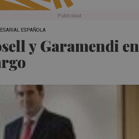
RESARIAL ESPAÑOLA
osell y Garamendi e
argo