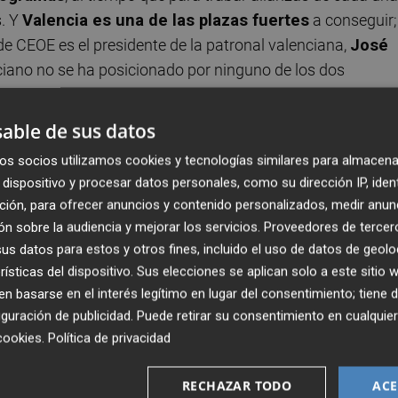
s. Y
Valencia es una de las plazas fuertes
a conseguir;
de CEOE es el presidente de la patronal valenciana,
José
nciano no se ha posicionado por ninguno de los dos
 apuesta personal pase por la continuidad del proyecto d
able de sus datos
os socios utilizamos cookies y tecnologías similares para almacena
r Valencia
y ha mantenido un encuentro con el comité
dispositivo y procesar datos personales, como su dirección IP, iden
ganizaciones Empresariales de la Comunidad Valenciana. E
ción, para ofrecer anuncios y contenido personalizados, medir anun
 y mostrar su hoja de ruta para la patronal empresarial;
n sobre la audiencia y mejorar los servicios.
Proveedores de tercer
ión de atarse el mayor número de votos de las respectiva
s datos para estos y otros fines, incluido el uso de datos de geolo
C, CEV y Coepa).
rísticas del dispositivo. Sus elecciones se aplican solo a este sitio
 basarse en el interés legítimo en lugar del consentimiento; tiene 
guración de publicidad
. Puede retirar su consentimiento en cualqu
blicamente un
compromiso
con el que atraerse a los
cookies
.
Política de privacidad
ar la continuidad del valenciano González como
sidente nombrará en una de las vicepresidencias a 
RECHAZAR TODO
ACE