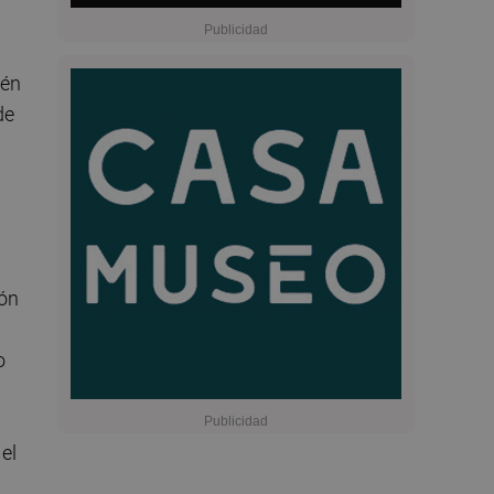
ién
de
ión
o
el