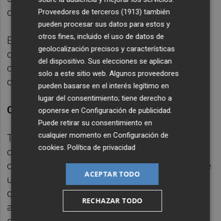
de la autorización.
Proveedores de terceros (1913)
también
pueden procesar sus datos para estos y
otros fines, incluido el uso de datos de
En virtud de la Ley Estatal del Juego, tienen
geolocalización precisos y características
que solicitar licencias las compañías que
del dispositivo. Sus elecciones se aplican
operan por internet, tanto desde España
solo a este sitio web. Algunos proveedores
como hacia España.
pueden basarse en el interés legítimo en
lugar del consentimiento; tiene derecho a
CONCURSOS DE TELEVISIÓN
oponerse en
Configuración de publicidad
.
Puede retirar su consentimiento en
cualquier momento en
Configuración de
También deben pedir autorización las
cookies
.
Política de privacidad
cadenas o promotoras de televisión para
organizar concursos en los que se establece
ACEPTAR TODO
un precio de entrada al mismo (cuando hay
que llamar o mandar un sms de tarificación
RECHAZAR TODO
adicional) y cuando intervenga un elemento