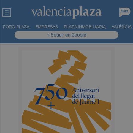
FORO PLAZA
EMPRESAS
PLAZA INMOBILIARIA
VALÈNCIA
+ Seguir en Google