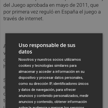
del Juego aprobada en mayo de 2011, que
por primera vez reguló en España el juego a
través de internet.
Uso responsable de sus
A partir de ahora, los operadores de juego
datos
virtual podrán publicitarse con restricciones
de horarios y contenidos, algo que hasta
Nosotros y nuestros socios utilizamos
cookies y tecnologías similares para
hora tenían prohibido.
almacenar y acceder a información en su
dispositivo y procesar datos personales,
Según la misma fuente, las licencias dadas
como su dirección IP, identificadores únicos
están condicionadas a que los operadores
y datos de navegación, para ofrecer
obtengan la homologación de sus sistemas
anuncios y contenido personalizados, medir
técnicos de juego, para lo que cuentan con
anuncios y contenido, obtener información
un plazo de seis meses tras la notificación
sobre la audiencia y mejorar los servicios.