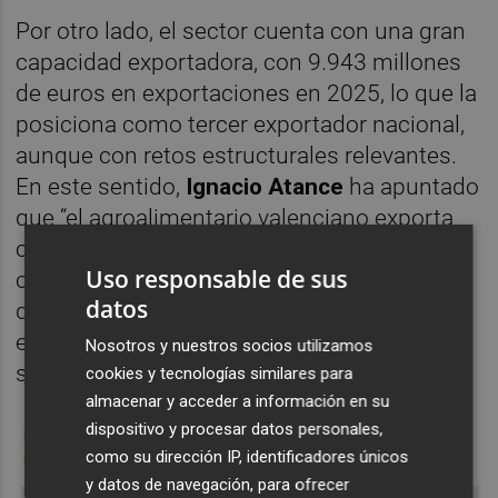
Por otro lado, el sector cuenta con una gran
capacidad exportadora, con 9.943 millones
de euros en exportaciones en 2025, lo que la
posiciona como tercer exportador nacional,
aunque con retos estructurales relevantes.
En este sentido,
Ignacio Atance
ha apuntado
que “el agroalimentario valenciano exporta
casi el doble de lo que importa y está
Uso responsable de sus
creciendo al doble de ritmo nacional, algo
datos
que no es sencillo cuando se parte ya de
elevadas cifras, confirmado una buena
Nosotros y nuestros socios utilizamos
situación coyuntural”.
cookies y tecnologías similares para
almacenar y acceder a información en su
dispositivo y procesar datos personales,
como su dirección IP, identificadores únicos
y datos de navegación, para ofrecer