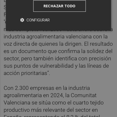
RECHAZAR TODO
Servicio de Estudios y Publicaciones de
Fundación Grupo Cajamar ha indicado que
CONFIGURAR
"el informe combina el análisis estadístico
más completo realizado hasta ahora sobre la
industria agroalimentaria valenciana con la
voz directa de quienes la dirigen. El resultado
es un documento que confirma la solidez del
sector, pero también identifica con precisión
sus puntos de vulnerabilidad y las líneas de
acción prioritarias”.
Con 2.300 empresas en la industria
agroalimentaria en 2024, la Comunitat
Valenciana se sitúa como el cuarto tejido
productivo más relevante del sector en