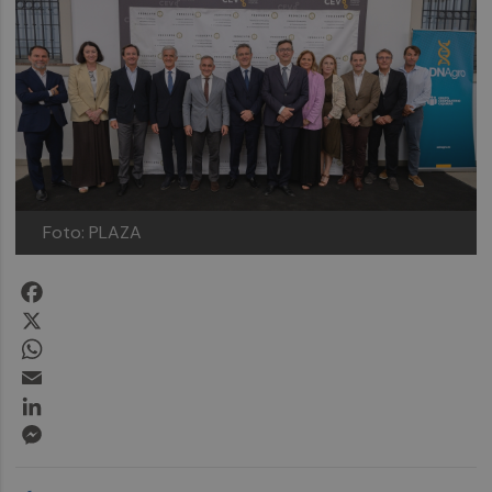
Foto: PLAZA
Facebook
X
WhatsApp
Email
LinkedIn
Messenger