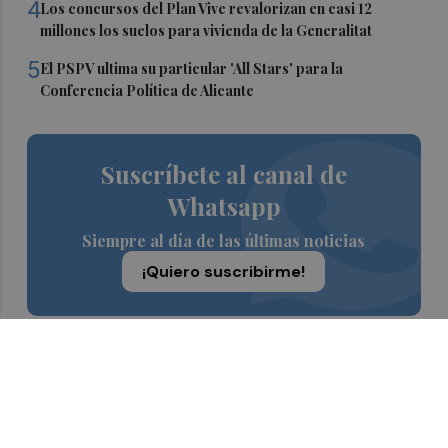
4
Los concursos del Plan Vive revalorizan en casi 12
millones los suelos para vivienda de la Generalitat
5
El PSPV ultima su particular 'All Stars' para la
Conferencia Política de Alicante
Suscríbete al canal de
Whatsapp
Siempre al día de las últimas noticias
¡Quiero suscribirme!