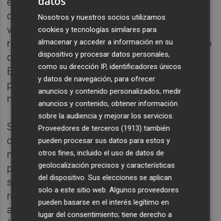
datos
encabeza el mayor crecimiento de sus
compras a las empresas del metal
Nosotros y nuestros socios utilizamos
valencianas con un aumento del 27%,
cookies y tecnologías similares para
almacenar y acceder a información en su
respecto al mismo periodo de 2024, seguido
dispositivo y procesar datos personales,
de Rumanía (+30%), Turquía (+15,7%) y
como su dirección IP, identificadores únicos
Estados Unidos con un 13,9%, impulsadas
y datos de navegación, para ofrecer
por el adelanto de operaciones ante los
anuncios y contenido personalizados, medir
nuevos aranceles.
anuncios y contenido, obtener información
sobre la audiencia y mejorar los servicios.
Según la encuesta de Femeval, pese al
Proveedores de terceros (1913)
también
contexto adverso, las empresas del metal
pueden procesar sus datos para estos y
otros fines, incluido el uso de datos de
mantienen una valoración razonablemente
geolocalización precisos y características
positiva sobre su situación de 6,87 puntos
del dispositivo. Sus elecciones se aplican
sobre 10. Por subsectores, la industria
solo a este sitio web. Algunos proveedores
registra la nota más baja (6,68) y las más
pueden basarse en el interés legítimo en
alta el comercio e instalaciones del metal
lugar del consentimiento; tiene derecho a