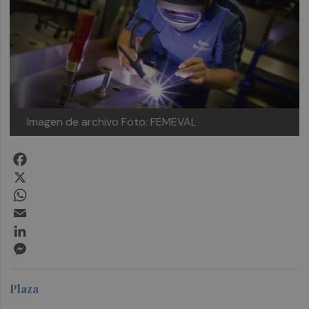
Imagen de archivo
Foto: FEMEVAL
Facebook
X
WhatsApp
Email
LinkedIn
Messenger
Plaza