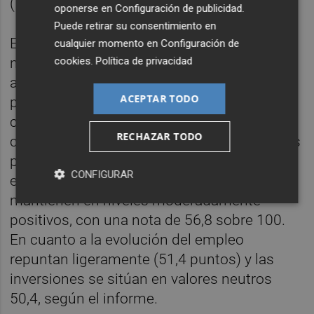
(7,1).
oponerse en
Configuración de publicidad
.
Puede retirar su consentimiento en
Entre los factores que repercuten
cualquier momento en
Configuración de
cookies
.
Política de privacidad
negativamente en la actividad, las empresas
alertan de la dificultad para contratar
ACEPTAR TODO
personal cualificado, el incremento de los
costes laborales, el descenso de márgenes
RECHAZAR TODO
comerciales y el encarecimiento de materias
primas y componentes. Aúnasi, las
CONFIGURAR
expectativas para el cierre de 2025 se
mantienen en niveles moderadamente
positivos, con una nota de 56,8 sobre 100.
En cuanto a la evolución del empleo
repuntan ligeramente (51,4 puntos) y las
inversiones se sitúan en valores neutros
50,4, según el informe.