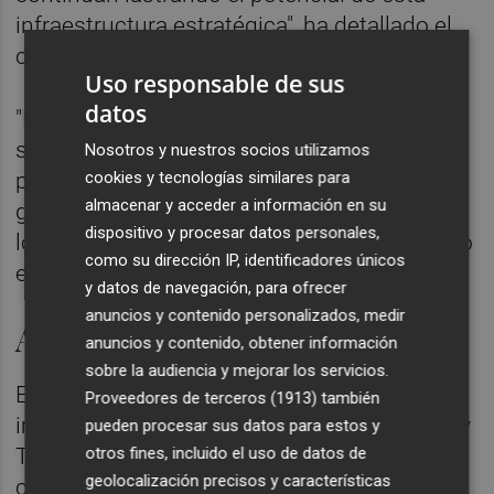
infraestructura estratégica", ha detallado el
comunicado.
Uso responsable de sus
datos
"No podemos resignarnos a que los plazos
sigan alargándose. Cada retraso supone
Nosotros y nuestros socios utilizamos
cookies y tecnologías similares para
perder oportunidades para atraer inversión,
almacenar y acceder a información en su
generar empleo y reforzar la competitividad
dispositivo y procesar datos personales,
logística del arco mediterráneo", ha señalado
como su dirección IP, identificadores únicos
el presidente de AVE, Vicente Boluda.
y datos de navegación, para ofrecer
anuncios y contenido personalizados, medir
Algunos plazos del Corredor
anuncios y contenido, obtener información
sobre la audiencia y mejorar los servicios.
En Cataluña prosiguen los trabajos para
Proveedores de terceros (1913)
también
implantar el tercer carril entre Castellbisbal y
pueden procesar sus datos para estos y
otros fines, incluido el uso de datos de
Tarragona sobre la infraestructura existente,
geolocalización precisos y características
con previsión de culminarse entre 2026 y