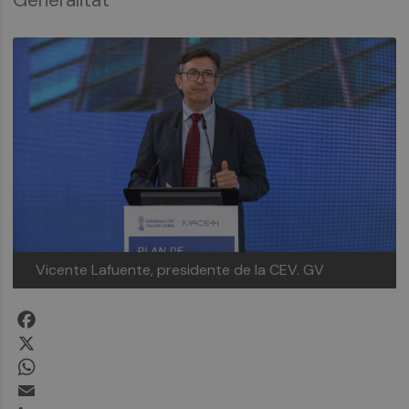
Vicente Lafuente, presidente de la CEV.
GV
Facebook
X
WhatsApp
Email