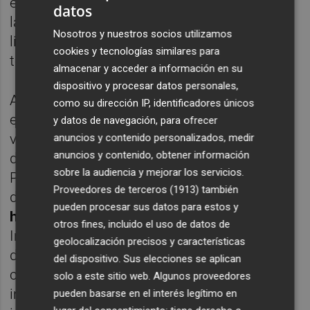
economía y "el progreso de la sociedad" de
datos
las empresas, el Ejecutivo valenciano
Nosotros y nuestros socios utilizamos
liderado por Ximo Puig trató de rebajar la
cookies y tecnologías similares para
tensión provocada por sus socios.
almacenar y acceder a información en su
dispositivo y procesar datos personales,
Aunque en años anteriores se celebró
como su dirección IP, identificadores únicos
expresamente este día de la empresa
y datos de navegación, para ofrecer
valenciana, este año se ha enmarcado
anuncios y contenido personalizados, medir
anuncios y contenido, obtener información
dentro de la presentación del Plan de
sobre la audiencia y mejorar los servicios.
Promoción Exterior de Ivace+i Internacional,
Proveedores de terceros (1913)
también
de modo que
la conmemoración ha pasado
pueden procesar sus datos para estos y
ha un segundo plano
. La consellera de
otros fines, incluido el uso de datos de
Industria,
Marián Cano
, destacó la idoneidad
geolocalización precisos y características
de hacer coincidir la celebración de este año
del dispositivo. Sus elecciones se aplican
con la presentación de este programa que
solo a este sitio web. Algunos proveedores
incluye un plan especial para el comercio
pueden basarse en el interés legítimo en