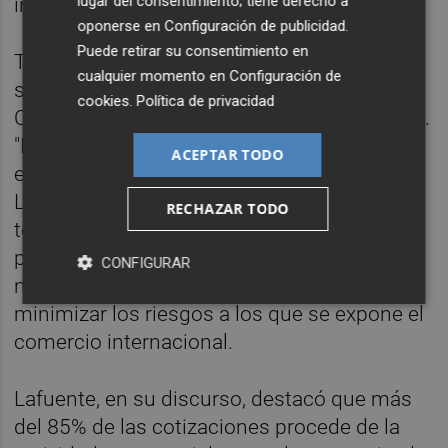
lugar del consentimiento; tiene derecho a
internacional en Estados Unidos.
oponerse en
Configuración de publicidad
.
Puede retirar su consentimiento en
Tras Cano, intervino Lafuente, al que le
cualquier momento en
Configuración de
siguió el presidente de la Cámara de
cookies
.
Política de privacidad
Comercio de Valencia,
José Vicente Morata
.
"Necesitamos que cada vez haya más
ACEPTAR TODO
empresarios que exporten de forma regular.
La incertidumbre ha venido para quedarse y
RECHAZAR TODO
tenemos que estar preparados", señaló el
presidente cameral, que apuntó a la
CONFIGURAR
necesidad de diversificar mercados para
minimizar los riesgos a los que se expone el
comercio internacional.
Lafuente, en su discurso, destacó que más
del 85% de las cotizaciones procede de la